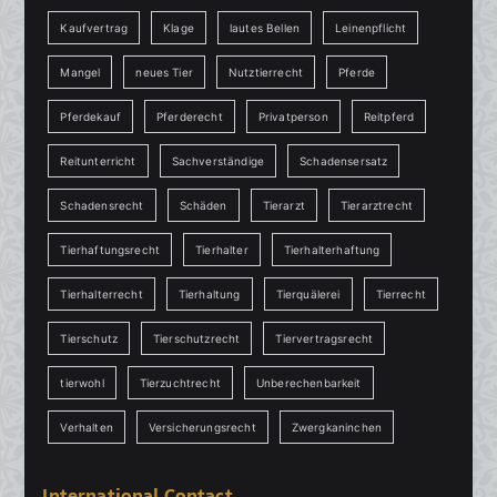
Kaufvertrag
Klage
lautes Bellen
Leinenpflicht
Mangel
neues Tier
Nutztierrecht
Pferde
Pferdekauf
Pferderecht
Privatperson
Reitpferd
Reitunterricht
Sachverständige
Schadensersatz
Schadensrecht
Schäden
Tierarzt
Tierarztrecht
Tierhaftungsrecht
Tierhalter
Tierhalterhaftung
Tierhalterrecht
Tierhaltung
Tierquälerei
Tierrecht
Tierschutz
Tierschutzrecht
Tiervertragsrecht
tierwohl
Tierzuchtrecht
Unberechenbarkeit
Verhalten
Versicherungsrecht
Zwergkaninchen
International Contact