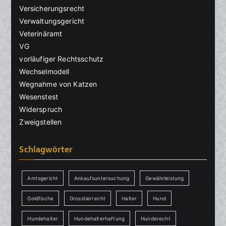
Versicherungsrecht
Verwaltungsgericht
Veterinäramt
VG
vorläufiger Rechtsschutz
Wechselmodell
Wegnahme von Katzen
Wesenstest
Widerspruch
Zweigstellen
Schlagwörter
Amtsgericht
Ankaufsuntersuchung
Gewährleistung
Goldfische
Grosstierrecht
Halter
Hund
Hundehalter
Hundehalterhaftung
Hunderecht