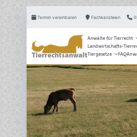
Zum
Termin vereinbaren
Fachkanzleien
0
Inhalt
springen
Anwälte für Tierrecht
Landwirtschafts-Tierre
TIERRECHT
Pferderecht, Tierve
Grosstierrecht, Hu
Tiergesetze
FAQ
Anwa
Schadensrecht, Ve