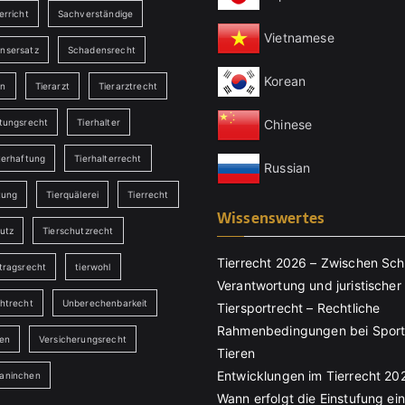
erricht
Sachverständige
Vietnamese
nsersatz
Schadensrecht
Korean
en
Tierarzt
Tierarztrecht
Chinese
ftungsrecht
Tierhalter
terhaftung
Tierhalterrecht
Russian
tung
Tierquälerei
Tierrecht
Wissenswertes
utz
Tierschutzrecht
Tierrecht 2026 – Zwischen Sch
tragsrecht
tierwohl
Verantwortung und juristischer 
chtrecht
Unberechenbarkeit
Tiersportrecht – Rechtliche
Rahmenbedingungen bei Sport
ten
Versicherungsrecht
Tieren
Entwicklungen im Tierrecht 20
aninchen
Wann erfolgt die Einstufung ei