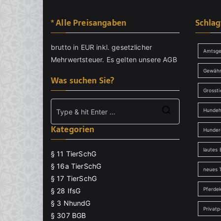
* Alle Preisangaben
Schla
brutto in EUR inkl. gesetzlicher
Amtsge
Mehrwertsteuer. Es gelten unsere
AGB
Gewähr
Was suchen Sie?
Grossti
Hundeh
Search
Kategorien
for:
Hunder
lautes 
§ 11 TierSchG
§ 16a TierSchG
neues T
§ 17 TierSchG
Pferde
§ 28 IfsG
§ 3 NhundG
Privat
§ 307 BGB