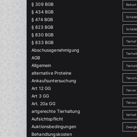
§ 309 BGB
Reitunt
§ 434 BGB
Schade
§ 474 BGB
§ 823 BGB
Schäd
§ 830 BGB
Tierha
§ 833 BGB
Abschussgenehmigung
Tierhal
AGB
Allgemein
Tierhal
alternative Proteine
Tiersch
Ankaufsuntersuchung
Art 12 GG
Tierver
Art 3 GG
Tierzu
Art. 20a GG
artgerechte Tierhaltung
Verhal
Aufsichtspflicht
Auktionsbedingungen
Zwergk
Behandlungskosten