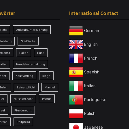
gwörter
International Contact
German
richt
Ankaufsuntersuchung
leistung
Goldfische
English
errecht
Halter
Hund
French
alter
Hundehalterhaftung
Spanish
echt
Kaufvertrag
Klage
Italian
Bellen
Leinenpflicht
Mangel
Portuguese
ier
Nutztierrecht
Pferde
kauf
Pferderecht
Polish
person
Reitpferd
Japanese