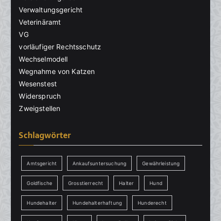
Verwaltungsgericht
Veterinäramt
VG
vorläufiger Rechtsschutz
Wechselmodell
Wegnahme von Katzen
Wesenstest
Widerspruch
Zweigstellen
Schlagwörter
Amtsgericht
Ankaufsuntersuchung
Gewährleistung
Goldfische
Grosstierrecht
Halter
Hund
Hundehalter
Hundehalterhaftung
Hunderecht