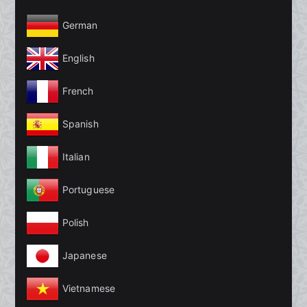
German
English
French
Spanish
Italian
Portuguese
Polish
Japanese
Vietnamese