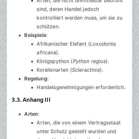
Arten, die nicht unmittelbar bedroht
sind, deren Handel jedoch
kontrolliert werden muss, um sie zu
schützen.
Beispiele
:
Afrikanischer Elefant (
Loxodonta
africana
).
Königspython (
Python regius
).
Korallenarten (
Scleractinia
).
Regelung
:
Handelsgenehmigungen erforderlich.
3.3. Anhang III
Arten
:
Arten, die von einem Vertragsstaat
unter Schutz gestellt wurden und