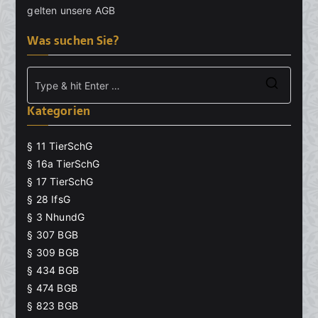
gelten unsere
AGB
Was suchen Sie?
Searc
Kategorien
for:
§ 11 TierSchG
§ 16a TierSchG
§ 17 TierSchG
§ 28 IfsG
§ 3 NhundG
§ 307 BGB
§ 309 BGB
§ 434 BGB
§ 474 BGB
§ 823 BGB