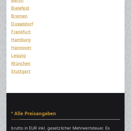
Berlin
Bielefeld
Bremen
Düsseldorf
Frankfurt
Hamburg
Hannover
Leipzig
München
Stuttgart
* Alle Preisangaben
brutto in EUR inkl. gesetzlicher Mehrwertsteuer. Es