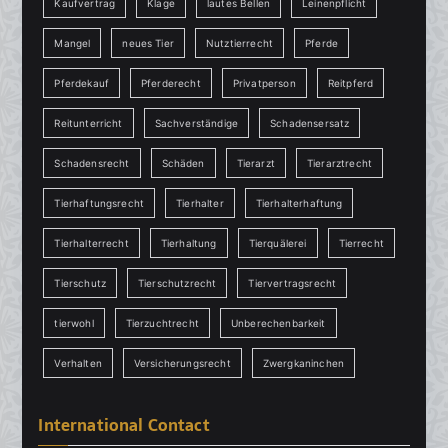
Kaufvertrag
Klage
lautes Bellen
Leinenpflicht
Mangel
neues Tier
Nutztierrecht
Pferde
Pferdekauf
Pferderecht
Privatperson
Reitpferd
Reitunterricht
Sachverständige
Schadensersatz
Schadensrecht
Schäden
Tierarzt
Tierarztrecht
Tierhaftungsrecht
Tierhalter
Tierhalterhaftung
Tierhalterrecht
Tierhaltung
Tierquälerei
Tierrecht
Tierschutz
Tierschutzrecht
Tiervertragsrecht
tierwohl
Tierzuchtrecht
Unberechenbarkeit
Verhalten
Versicherungsrecht
Zwergkaninchen
International Contact