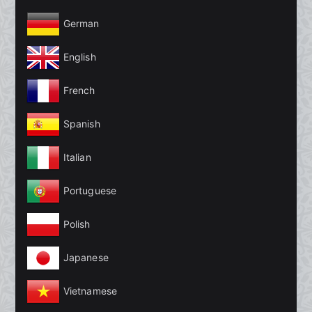
German
English
French
Spanish
Italian
Portuguese
Polish
Japanese
Vietnamese