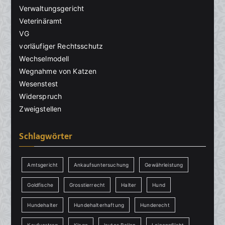
Verwaltungsgericht
Veterinäramt
VG
vorläufiger Rechtsschutz
Wechselmodell
Wegnahme von Katzen
Wesenstest
Widerspruch
Zweigstellen
Schlagwörter
Amtsgericht
Ankaufsuntersuchung
Gewährleistung
Goldfische
Grosstierrecht
Halter
Hund
Hundehalter
Hundehalterhaftung
Hunderecht