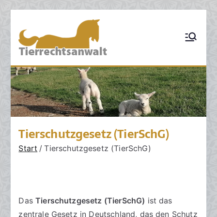
Zum
Inhalt
TIERRECHT
Pferderecht,
springen
Tiervertragsrecht,
SANWALT:
Tierhaftungsrecht,
Tierhalterrecht,
Kanzlei für
Tierarztrecht,
Tierschutzrecht,
Tierrecht
Grosstierrecht,
Hunderecht,
Nutztierrecht,
Tierzuchtrecht,
Ankaufsuntersuchun
Tierschutzgesetz (TierSchG)
g, Sachverständige,
Schadensrecht,
Start
Tierschutzgesetz (TierSchG)
Versicherungsrecht
Das
Tierschutzgesetz (TierSchG)
ist das
zentrale Gesetz in Deutschland, das den Schutz