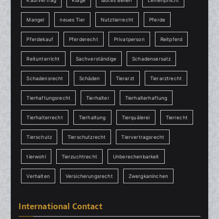
Kaufvertrag
Klage
lautes Bellen
Leinenpflicht
Mangel
neues Tier
Nutztierrecht
Pferde
Pferdekauf
Pferderecht
Privatperson
Reitpferd
Reitunterricht
Sachverständige
Schadensersatz
Schadensrecht
Schäden
Tierarzt
Tierarztrecht
Tierhaftungsrecht
Tierhalter
Tierhalterhaftung
Tierhalterrecht
Tierhaltung
Tierquälerei
Tierrecht
Tierschutz
Tierschutzrecht
Tiervertragsrecht
tierwohl
Tierzuchtrecht
Unberechenbarkeit
Verhalten
Versicherungsrecht
Zwergkaninchen
International Contact