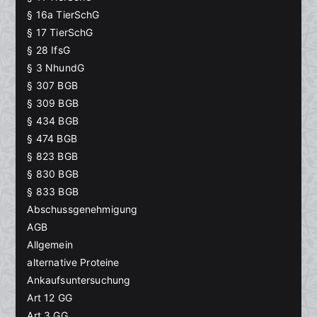
§ 16a TierSchG
§ 17 TierSchG
§ 28 IfsG
§ 3 NhundG
§ 307 BGB
§ 309 BGB
§ 434 BGB
§ 474 BGB
§ 823 BGB
§ 830 BGB
§ 833 BGB
Abschussgenehmigung
AGB
Allgemein
alternative Proteine
Ankaufsuntersuchung
Art 12 GG
Art 3 GG