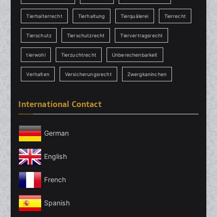
Tierhalterrecht
Tierhaltung
Tierquälerei
Tierrecht
Tierschutz
Tierschutzrecht
Tiervertragsrecht
tierwohl
Tierzuchtrecht
Unberechenbarkeit
Verhalten
Versicherungsrecht
Zwergkaninchen
International Contact
German
English
French
Spanish