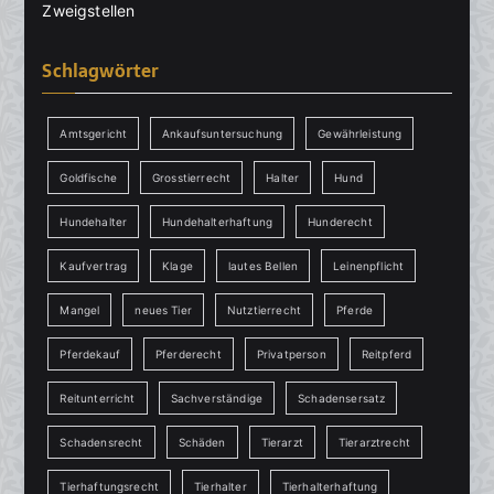
Zweigstellen
Schlagwörter
Amtsgericht
Ankaufsuntersuchung
Gewährleistung
Goldfische
Grosstierrecht
Halter
Hund
Hundehalter
Hundehalterhaftung
Hunderecht
Kaufvertrag
Klage
lautes Bellen
Leinenpflicht
Mangel
neues Tier
Nutztierrecht
Pferde
Pferdekauf
Pferderecht
Privatperson
Reitpferd
Reitunterricht
Sachverständige
Schadensersatz
Schadensrecht
Schäden
Tierarzt
Tierarztrecht
Tierhaftungsrecht
Tierhalter
Tierhalterhaftung