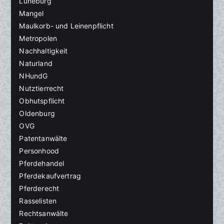
Lüneburg
Mangel
Maulkorb- und Leinenpflicht
Metropolen
Nachhaltigkeit
Naturland
NHundG
Nutztierrecht
Obhutspflicht
Oldenburg
OVG
Patentanwälte
Personhood
Pferdehandel
Pferdekaufvertrag
Pferderecht
Rasselisten
Rechtsanwälte