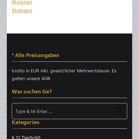
München
Stuttgart
* Alle Preisangaben
brutto in EUR inkl. gesetzlicher Mehrwertsteuer. Es
gelten unsere
AGB
Was suchen Sie?
Searc
Kategorien
for:
§ 11 TierSchG