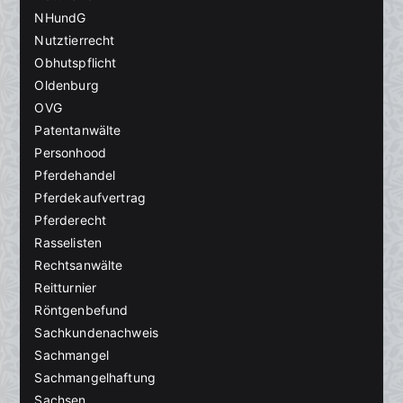
NHundG
Nutztierrecht
Obhutspflicht
Oldenburg
OVG
Patentanwälte
Personhood
Pferdehandel
Pferdekaufvertrag
Pferderecht
Rasselisten
Rechtsanwälte
Reitturnier
Röntgenbefund
Sachkundenachweis
Sachmangel
Sachmangelhaftung
Sachsen