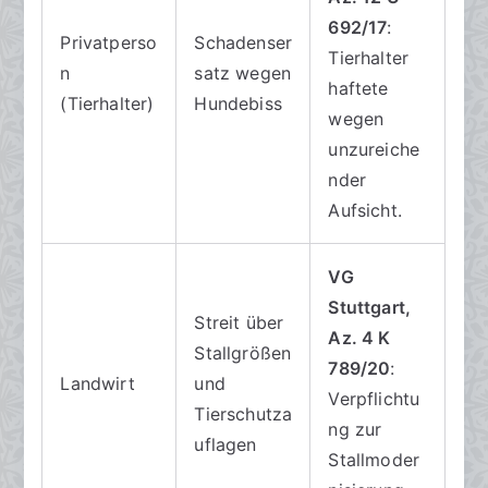
692/17
:
Privatperso
Schadenser
Tierhalter
n
satz wegen
haftete
(Tierhalter)
Hundebiss
wegen
unzureiche
nder
Aufsicht.
VG
Stuttgart,
Streit über
Az. 4 K
Stallgrößen
789/20
:
Landwirt
und
Verpflichtu
Tierschutza
ng zur
uflagen
Stallmoder