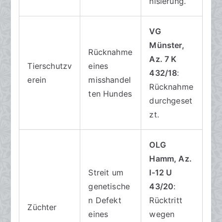
nisierung.
VG
Münster,
Rücknahme
Az. 7 K
Tierschutzv
eines
432/18
:
erein
misshandel
Rücknahme
ten Hundes
durchgeset
zt.
OLG
Hamm, Az.
Streit um
I-12 U
genetische
43/20
:
n Defekt
Rücktritt
Züchter
eines
wegen