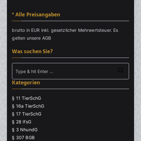
* Alle Preisangaben
brutto in EUR inkl. gesetzlicher Mehrwertsteuer. Es
gelten unsere
AGB
Was suchen Sie?
Searc
Kategorien
for:
§ 11 TierSchG
§ 16a TierSchG
§ 17 TierSchG
§ 28 IfsG
§ 3 NhundG
§ 307 BGB