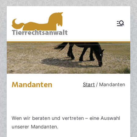
Zum
Inhalt
TIERRECHT
Pferderecht,
springen
Tiervertragsrecht,
SANWALT:
Tierhaftungsrecht,
Tierhalterrecht,
Kanzlei für
Tierarztrecht,
Tierschutzrecht,
Tierrecht
Grosstierrecht,
Hunderecht,
Nutztierrecht,
Tierzuchtrecht,
Ankaufsuntersuchun
Mandanten
Start
Mandanten
g, Sachverständige,
Schadensrecht,
Versicherungsrecht
Wen wir beraten und vertreten – eine Auswahl
unserer Mandanten.