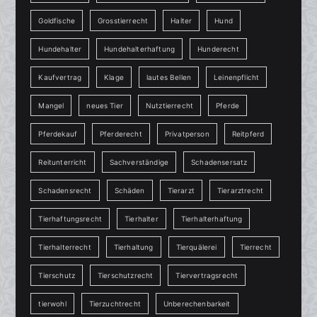
Goldfische
Grosstierrecht
Halter
Hund
Hundehalter
Hundehalterhaftung
Hunderecht
Kaufvertrag
Klage
lautes Bellen
Leinenpflicht
Mangel
neues Tier
Nutztierrecht
Pferde
Pferdekauf
Pferderecht
Privatperson
Reitpferd
Reitunterricht
Sachverständige
Schadensersatz
Schadensrecht
Schäden
Tierarzt
Tierarztrecht
Tierhaftungsrecht
Tierhalter
Tierhalterhaftung
Tierhalterrecht
Tierhaltung
Tierquälerei
Tierrecht
Tierschutz
Tierschutzrecht
Tiervertragsrecht
tierwohl
Tierzuchtrecht
Unberechenbarkeit