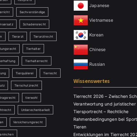
Japanese
erricht
Sachverständige
Vietnamese
nsersatz
Schadensrecht
Korean
en
Tierarzt
Tierarztrecht
Chinese
ftungsrecht
Tierhalter
terhaftung
Tierhalterrecht
Russian
tung
Tierquälerei
Tierrecht
Wissenswertes
utz
Tierschutzrecht
Tierrecht 2026 – Zwischen Sch
tragsrecht
tierwohl
Verantwortung und juristischer 
chtrecht
Unberechenbarkeit
Tiersportrecht – Rechtliche
Rahmenbedingungen bei Sport
ten
Versicherungsrecht
Tieren
Entwicklungen im Tierrecht 20
aninchen