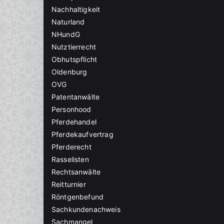
Nachhaltigkeit
Naturland
NHundG
Nutztierrecht
Obhutspflicht
Oldenburg
OVG
Patentanwälte
Personhood
Pferdehandel
Pferdekaufvertrag
Pferderecht
Rasselisten
Rechtsanwälte
Reitturnier
Röntgenbefund
Sachkundenachweis
Sachmangel