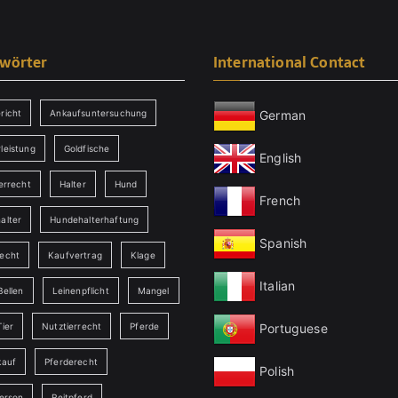
gwörter
International Contact
German
richt
Ankaufsuntersuchung
leistung
Goldfische
English
errecht
Halter
Hund
French
alter
Hundehalterhaftung
Spanish
echt
Kaufvertrag
Klage
Italian
Bellen
Leinenpflicht
Mangel
Portuguese
ier
Nutztierrecht
Pferde
kauf
Pferderecht
Polish
person
Reitpferd