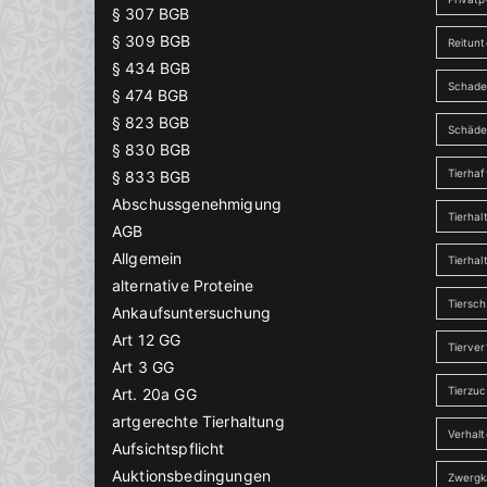
§ 307 BGB
§ 309 BGB
Reitunt
§ 434 BGB
Schade
§ 474 BGB
§ 823 BGB
Schäd
§ 830 BGB
Tierha
§ 833 BGB
Abschussgenehmigung
Tierhal
AGB
Allgemein
Tierhal
alternative Proteine
Tiersch
Ankaufsuntersuchung
Art 12 GG
Tierver
Art 3 GG
Tierzu
Art. 20a GG
artgerechte Tierhaltung
Verhal
Aufsichtspflicht
Auktionsbedingungen
Zwergk