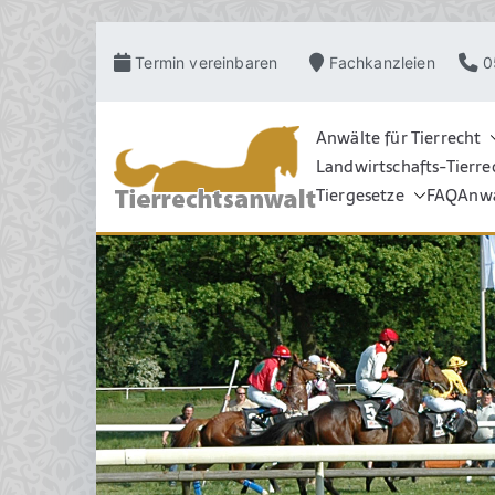
Zum
Termin vereinbaren
Fachkanzleien
0
Inhalt
springen
Anwälte für Tierrecht
Landwirtschafts-Tierre
TIERRECHT
Pferderecht, Tierve
Grosstierrecht, Hu
Tiergesetze
FAQ
Anwa
Schadensrecht, Ve