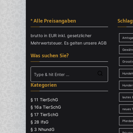
* Alle Preisangaben
Schla
brutto in EUR inkl. gesetzlicher
Amtsge
Mehrwertsteuer. Es gelten unsere
AGB
Gewähr
Was suchen Sie?
Grossti
Hundeh
Search
Kategorien
for:
Hunder
lautes 
§ 11 TierSchG
§ 16a TierSchG
neues T
§ 17 TierSchG
Pferde
§ 28 IfsG
§ 3 NhundG
Privat