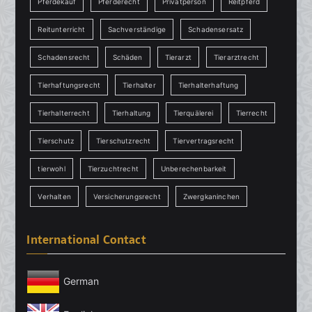
Pferdekauf
Pferderecht
Privatperson
Reitpferd
Reitunterricht
Sachverständige
Schadensersatz
Schadensrecht
Schäden
Tierarzt
Tierarztrecht
Tierhaftungsrecht
Tierhalter
Tierhalterhaftung
Tierhalterrecht
Tierhaltung
Tierquälerei
Tierrecht
Tierschutz
Tierschutzrecht
Tiervertragsrecht
tierwohl
Tierzuchtrecht
Unberechenbarkeit
Verhalten
Versicherungsrecht
Zwergkaninchen
International Contact
German