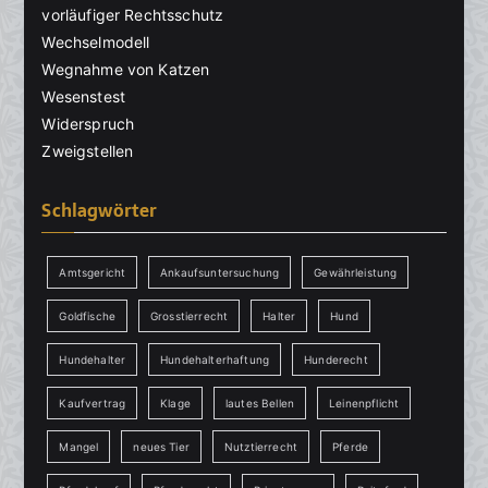
vorläufiger Rechtsschutz
Wechselmodell
Wegnahme von Katzen
Wesenstest
Widerspruch
Zweigstellen
Schlagwörter
Amtsgericht
Ankaufsuntersuchung
Gewährleistung
Goldfische
Grosstierrecht
Halter
Hund
Hundehalter
Hundehalterhaftung
Hunderecht
Kaufvertrag
Klage
lautes Bellen
Leinenpflicht
Mangel
neues Tier
Nutztierrecht
Pferde