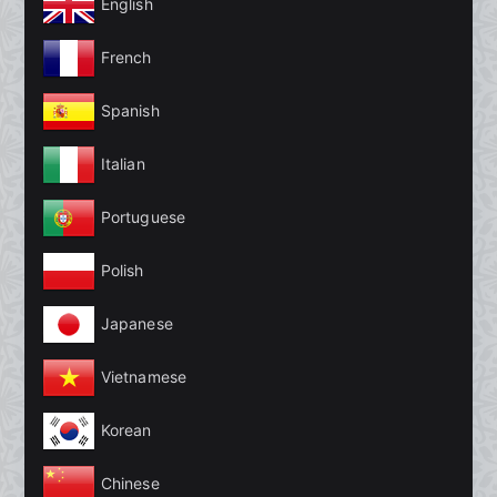
English
French
Spanish
Italian
Portuguese
Polish
Japanese
Vietnamese
Korean
Chinese