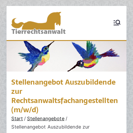
Zum
Inhalt
TIERRECHT
Pferderecht,
springen
Tiervertragsrecht,
SANWALT:
Tierhaftungsrecht,
Tierhalterrecht,
Kanzlei für
Tierarztrecht,
Tierschutzrecht,
Tierrecht
Grosstierrecht,
Hunderecht,
Nutztierrecht,
Tierzuchtrecht,
Ankaufsuntersuchun
Stellenangebot Auszubildende
g, Sachverständige,
Schadensrecht,
zur
Versicherungsrecht
Rechtsanwaltsfachangestellten
(m/w/d)
Start
Stellenangebote
Stellenangebot Auszubildende zur