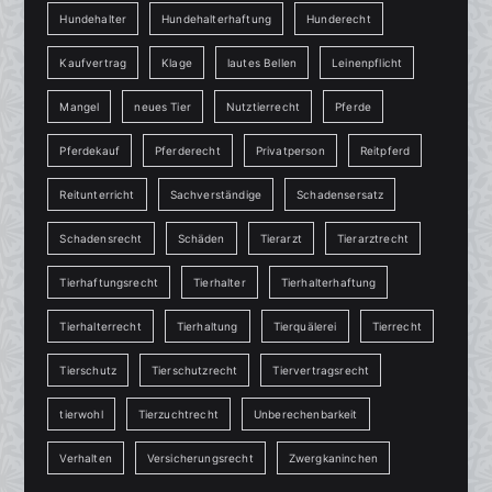
Hundehalter
Hundehalterhaftung
Hunderecht
Kaufvertrag
Klage
lautes Bellen
Leinenpflicht
Mangel
neues Tier
Nutztierrecht
Pferde
Pferdekauf
Pferderecht
Privatperson
Reitpferd
Reitunterricht
Sachverständige
Schadensersatz
Schadensrecht
Schäden
Tierarzt
Tierarztrecht
Tierhaftungsrecht
Tierhalter
Tierhalterhaftung
Tierhalterrecht
Tierhaltung
Tierquälerei
Tierrecht
Tierschutz
Tierschutzrecht
Tiervertragsrecht
tierwohl
Tierzuchtrecht
Unberechenbarkeit
Verhalten
Versicherungsrecht
Zwergkaninchen