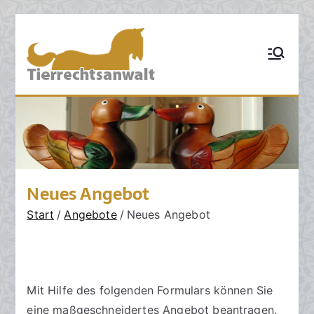
Zum
Inhalt
TIERRECHT
Pferderecht,
springen
Tiervertragsrecht,
SANWALT:
Tierhaftungsrecht,
Tierhalterrecht,
Kanzlei für
Tierarztrecht,
Tierschutzrecht,
Tierrecht
Grosstierrecht,
Hunderecht,
Nutztierrecht,
Tierzuchtrecht,
Ankaufsuntersuchun
Neues Angebot
g, Sachverständige,
Schadensrecht,
Start
Angebote
Neues Angebot
Versicherungsrecht
Mit Hilfe des folgenden Formulars können Sie
eine maßgeschneidertes Angebot beantragen.