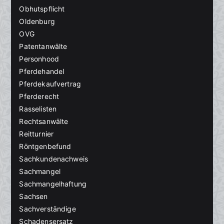
Obhutspflicht
Oldenburg
OVG
Patentanwälte
Personhood
Pferdehandel
Pferdekaufvertrag
Pferderecht
Rasselisten
Rechtsanwälte
Reitturnier
Röntgenbefund
Sachkundenachweis
Sachmangel
Sachmangelhaftung
Sachsen
Sachverständige
Schadensersatz