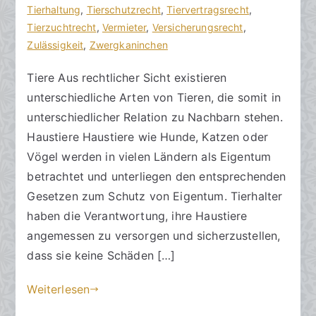
s
e
Tierhaltung
r
,
Tierschutzrecht
,
Tiervertragsrecht
,
a
n
Tierzuchtrecht
e
,
Vermieter
,
Versicherungsrecht
,
zu
n
t
Zulässigkeit
,
Zwergkaninchen
Tiere
w
l
Tiere Aus rechtlicher Sicht existieren
und
ä
i
unterschiedliche Arten von Tieren, die somit in
Nachbarn
l
c
t
h
unterschiedlicher Relation zu Nachbarn stehen.
e
t
Haustiere Haustiere wie Hunde, Katzen oder
a
Vögel werden in vielen Ländern als Eigentum
m
betrachtet und unterliegen den entsprechenden
2
Gesetzen zum Schutz von Eigentum. Tierhalter
4
haben die Verantwortung, ihre Haustiere
.
angemessen zu versorgen und sicherzustellen,
O
dass sie keine Schäden […]
k
t
Weiterlesen
o
b