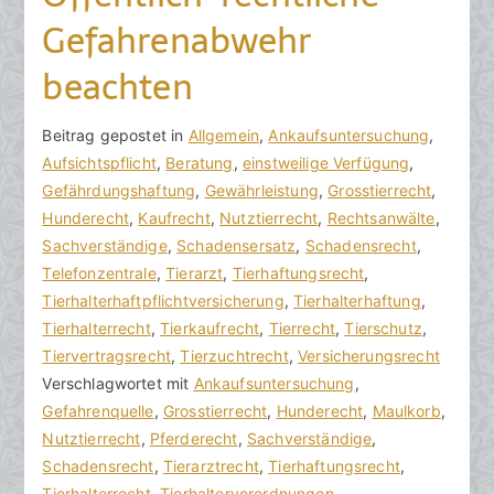
Gefahrenabwehr
beachten
V
B
Beitrag gepostet in
K
Allgemein
,
Ankaufsuntersuchung
,
o
e
Aufsichtspflicht
e
,
Beratung
,
einstweilige Verfügung
,
n
i
Gefährdungshaftung
i
,
Gewährleistung
,
Grosstierrecht
,
h
t
Hunderecht
n
,
Kaufrecht
,
Nutztierrecht
,
Rechtsanwälte
,
o
r
Sachverständige
e
,
Schadensersatz
,
Schadensrecht
,
r
a
Telefonzentrale
K
,
Tierarzt
,
Tierhaftungsrecht
,
a
g
Tierhalterhaftpflichtversicherung
o
,
Tierhalterhaftung
,
k
v
Tierhalterrecht
m
,
Tierkaufrecht
,
Tierrecht
,
Tierschutz
,
R
e
Tiervertragsrecht
m
,
Tierzuchtrecht
,
Versicherungsrecht
e
r
Verschlagwortet mit
e
Ankaufsuntersuchung
,
c
ö
Gefahrenquelle
n
,
Grosstierrecht
,
Hunderecht
,
Maulkorb
,
h
f
Nutztierrecht
t
,
Pferderecht
,
Sachverständige
,
t
f
Schadensrecht
a
,
Tierarztrecht
,
Tierhaftungsrecht
,
s
e
Tierhalterrecht
r
,
Tierhalterverordnungen
,