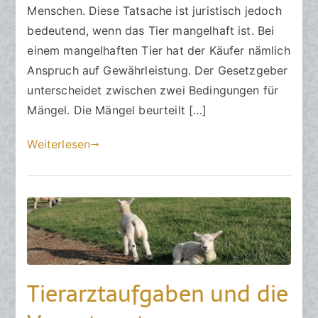
7
Menschen. Diese Tatsache ist juristisch jedoch
.
bedeutend, wenn das Tier mangelhaft ist. Bei
M
einem mangelhaften Tier hat der Käufer nämlich
a
Anspruch auf Gewährleistung. Der Gesetzgeber
i
unterscheidet zwischen zwei Bedingungen für
2
Mängel. Die Mängel beurteilt […]
0
2
Weiterlesen
4
Tierarztaufgaben und die