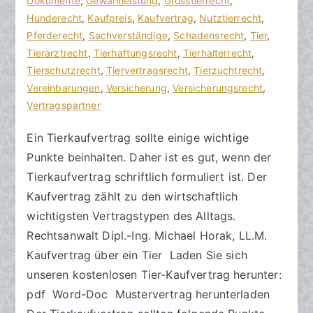
h
f
Dokumente
t
,
Gewährleistung
,
Grosstierrecht
,
t
f
Hunderecht
a
,
Kaufpreis
,
Kaufvertrag
,
Nutztierrecht
,
s
e
Pferderecht
r
,
Sachverständige
,
Schadensrecht
,
Tier
,
a
n
Tierarztrecht
e
,
Tierhaftungsrecht
,
Tierhalterrecht
,
zu
n
t
Tierschutzrecht
,
Tiervertragsrecht
,
Tierzuchtrecht
,
Kaufvertrag
w
l
Vereinbarungen
,
Versicherung
,
Versicherungsrecht
,
beim
ä
i
Vertragspartner
Tierkauf
l
c
Ein Tierkaufvertrag sollte einige wichtige
gestalten
t
h
Punkte beinhalten. Daher ist es gut, wenn der
e
t
a
Tierkaufvertrag schriftlich formuliert ist. Der
m
Kaufvertrag zählt zu den wirtschaftlich
5
wichtigsten Vertragstypen des Alltags.
.
Rechtsanwalt Dipl.-Ing. Michael Horak, LL.M.
J
Kaufvertrag über ein Tier Laden Sie sich
u
unseren kostenlosen Tier-Kaufvertrag herunter:
l
pdf Word-Doc Mustervertrag herunterladen
i