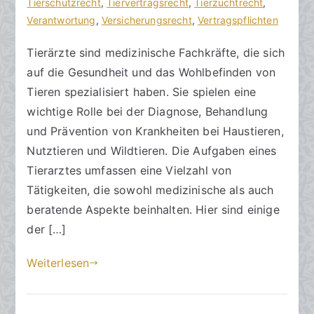
Tierarztaufgaben
w
l
Tierschutzrecht
,
Tiervertragsrecht
,
Tierzuchtrecht
,
und
ä
i
Verantwortung
,
Versicherungsrecht
,
Vertragspflichten
die
l
c
Tierärzte sind medizinische Fachkräfte, die sich
Verantwortung
t
h
auf die Gesundheit und das Wohlbefinden von
e
t
a
Tieren spezialisiert haben. Sie spielen eine
m
wichtige Rolle bei der Diagnose, Behandlung
2
und Prävention von Krankheiten bei Haustieren,
.
Nutztieren und Wildtieren. Die Aufgaben eines
A
Tierarztes umfassen eine Vielzahl von
p
Tätigkeiten, die sowohl medizinische als auch
r
beratende Aspekte beinhalten. Hier sind einige
i
der […]
l
2
Weiterlesen
0
2
4