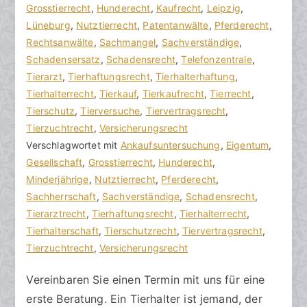
h
t
Grosstierrecht
n
,
Hunderecht
,
Kaufrecht
,
Leipzig
,
o
r
Lüneburg
e
,
Nutztierrecht
,
Patentanwälte
,
Pferderecht
,
r
a
Rechtsanwälte
K
,
Sachmangel
,
Sachverständige
,
a
g
Schadensersatz
o
,
Schadensrecht
,
Telefonzentrale
,
k
v
Tierarzt
m
,
Tierhaftungsrecht
,
Tierhalterhaftung
,
R
e
Tierhalterrecht
m
,
Tierkauf
,
Tierkaufrecht
,
Tierrecht
,
e
r
Tierschutz
e
,
Tierversuche
,
Tiervertragsrecht
,
c
ö
Tierzuchtrecht
n
,
Versicherungsrecht
h
f
Verschlagwortet mit
t
Ankaufsuntersuchung
,
Eigentum
,
t
f
Gesellschaft
a
,
Grosstierrecht
,
Hunderecht
,
s
e
Minderjährige
r
,
Nutztierrecht
,
Pferderecht
,
a
n
Sachherrschaft
e
,
Sachverständige
,
Schadensrecht
,
zu
n
t
Tierarztrecht
,
Tierhaftungsrecht
,
Tierhalterrecht
,
Tierhalter
w
l
Tierhalterschaft
,
Tierschutzrecht
,
Tiervertragsrecht
,
sein
ä
i
Tierzuchtrecht
,
Versicherungsrecht
l
c
Vereinbaren Sie einen Termin mit uns für eine
t
h
erste Beratung. Ein Tierhalter ist jemand, der
e
t