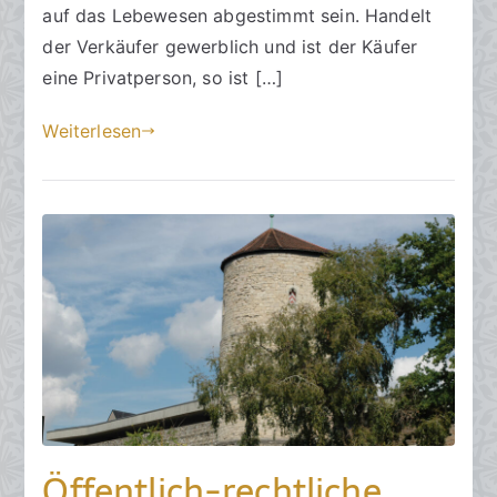
auf das Lebewesen abgestimmt sein. Handelt
.
der Verkäufer gewerblich und ist der Käufer
F
eine Privatperson, so ist […]
e
b
Weiterlesen
r
u
a
r
2
0
2
4
Öffentlich-rechtliche