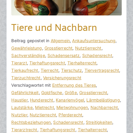
Tiere und Nachbarn
V
B
Beitrag gepostet in
K
Allgemein
,
Ankaufsuntersuchung
,
o
e
Gewährleistung
e
,
Grosstierrecht
,
Nutztierrecht
,
n
i
Sachverständige
i
,
Schadensersatz
,
Schadensrecht
,
h
t
Tierarzt
n
,
Tierhaftungsrecht
,
Tierhalterrecht
,
o
r
Tierkaufrecht
e
,
Tierrecht
,
Tierschutz
,
Tiervertragsrecht
,
r
a
Tierzuchtrecht
K
,
Versicherungsrecht
a
g
Verschlagwortet mit
o
Entfernung des Tieres
,
k
v
Gefährlichkeit
m
,
Goldfische
,
Größe
,
Grosstierrecht
,
R
e
Haustier
m
,
Hunderecht
,
Kanarienvögel
,
Lärmbelästigung
,
e
r
Lautstärke
e
,
Mietrecht
,
Mietwohnungen
,
Nachbarrecht
,
c
ö
Nutztier
n
,
Nutztierrecht
,
Pferderecht
,
h
f
Rechtsbeziehungen
t
,
Schadensrecht
,
Streitigkeiten
,
t
f
Tierarztrecht
a
,
Tierhaftungsrecht
,
Tierhalterrecht
,