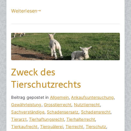
S
Weiterlesen
e
p
t
e
m
b
e
r
Zweck des
2
0
Tierschutzrechts
2
3
V
B
Beitrag gepostet in
K
Allgemein
,
Ankaufsuntersuchung
,
o
e
Gewährleistung
e
,
Grosstierrecht
,
Nutztierrecht
,
n
i
Sachverständige
i
,
Schadensersatz
,
Schadensrecht
,
h
t
Tierarzt
n
,
Tierhaftungsrecht
,
Tierhalterrecht
,
o
r
Tierkaufrecht
e
,
Tierquälerei
,
Tierrecht
,
Tierschutz
,