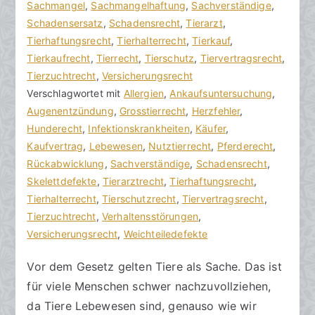
r
a
Sachmangel
K
,
Sachmangelhaftung
,
Sachverständige
,
a
g
Schadensersatz
o
,
Schadensrecht
,
Tierarzt
,
k
v
Tierhaftungsrecht
m
,
Tierhalterrecht
,
Tierkauf
,
R
e
Tierkaufrecht
m
,
Tierrecht
,
Tierschutz
,
Tiervertragsrecht
,
e
r
Tierzuchtrecht
e
,
Versicherungsrecht
c
ö
Verschlagwortet mit
n
Allergien
,
Ankaufsuntersuchung
,
h
f
Augenentzündung
t
,
Grosstierrecht
,
Herzfehler
,
t
f
Hunderecht
a
,
Infektionskrankheiten
,
Käufer
,
s
e
Kaufvertrag
r
,
Lebewesen
,
Nutztierrecht
,
Pferderecht
,
a
n
Rückabwicklung
e
,
Sachverständige
,
Schadensrecht
,
zu
n
t
Skelettdefekte
,
Tierarztrecht
,
Tierhaftungsrecht
,
Ein
w
l
Tierhalterrecht
,
Tierschutzrecht
,
Tiervertragsrecht
,
Tier
ä
i
Tierzuchtrecht
,
Verhaltensstörungen
,
mit
l
c
Versicherungsrecht
,
Weichteiledefekte
Mängeln
t
h
Vor dem Gesetz gelten Tiere als Sache. Das ist
e
t
für viele Menschen schwer nachzuvollziehen,
a
m
da Tiere Lebewesen sind, genauso wie wir