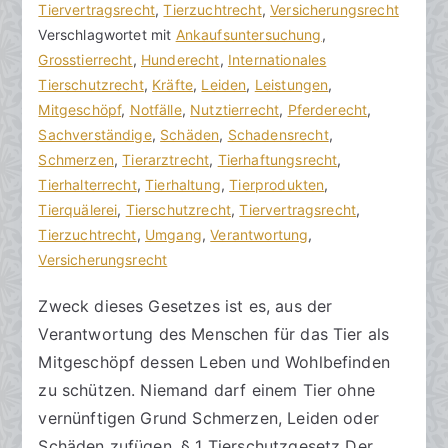
r
a
Tiervertragsrecht
K
,
Tierzuchtrecht
,
Versicherungsrecht
a
g
Verschlagwortet mit
o
Ankaufsuntersuchung
,
k
v
Grosstierrecht
m
,
Hunderecht
,
Internationales
R
e
Tierschutzrecht
m
,
Kräfte
,
Leiden
,
Leistungen
,
e
r
Mitgeschöpf
e
,
Notfälle
,
Nutztierrecht
,
Pferderecht
,
c
ö
Sachverständige
n
,
Schäden
,
Schadensrecht
,
h
f
Schmerzen
t
,
Tierarztrecht
,
Tierhaftungsrecht
,
t
f
Tierhalterrecht
a
,
Tierhaltung
,
Tierprodukten
,
s
e
Tierquälerei
r
,
Tierschutzrecht
,
Tiervertragsrecht
,
a
n
Tierzuchtrecht
e
,
Umgang
,
Verantwortung
,
zu
n
t
Versicherungsrecht
Zweck
w
l
Zweck dieses Gesetzes ist es, aus der
des
ä
i
Verantwortung des Menschen für das Tier als
Tierschutzrechts
l
c
t
h
Mitgeschöpf dessen Leben und Wohlbefinden
e
t
zu schützen. Niemand darf einem Tier ohne
a
vernünftigen Grund Schmerzen, Leiden oder
m
Schäden zufügen. § 1 Tierschutzgesetz Der