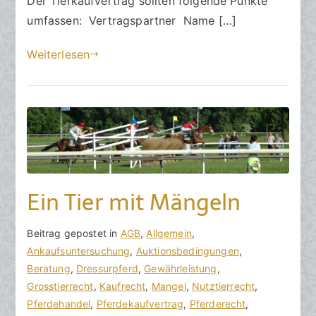
Der Tierkaufvertrag sollten folgende Punkte
2
0
umfassen: Vertragspartner Name […]
2
Weiterlesen
4
Ein Tier mit Mängeln
V
B
Beitrag gepostet in
K
AGB
,
Allgemein
,
o
e
Ankaufsuntersuchung
e
,
Auktionsbedingungen
,
n
i
Beratung
i
,
Dressurpferd
,
Gewährleistung
,
h
t
Grosstierrecht
n
,
Kaufrecht
,
Mangel
,
Nutztierrecht
,
o
r
Pferdehandel
e
,
Pferdekaufvertrag
,
Pferderecht
,