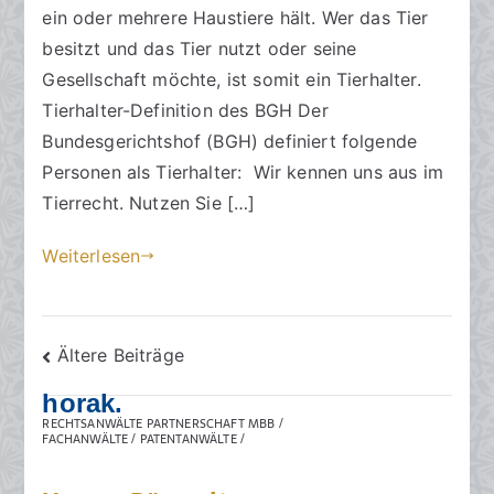
a
ein oder mehrere Haustiere hält. Wer das Tier
m
besitzt und das Tier nutzt oder seine
1
Gesellschaft möchte, ist somit ein Tierhalter.
4
Tierhalter-Definition des BGH Der
.
Bundesgerichtshof (BGH) definiert folgende
A
Personen als Tierhalter: Wir kennen uns aus im
u
Tierrecht. Nutzen Sie […]
g
u
Weiterlesen
s
t
2
Beitragsnavigation
0
Ältere Beiträge
2
horak.
3
RECHTSANWÄLTE PARTNERSCHAFT MBB /
FACHANWÄLTE / PATENTANWÄLTE /