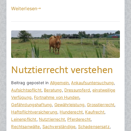
b
e
Weiterlesen
r
2
0
2
3
Nutztierrecht verstehen
V
B
Beitrag gepostet in
K
Allgemein
,
Ankaufsuntersuchung
,
o
e
Aufsichtspflicht
e
,
Beratung
,
Dressurpferd
,
einstweilige
n
i
Verfügung
i
,
Fortnahme von Hunden
,
h
t
Gefährdungshaftung
n
,
Gewährleistung
,
Grosstierrecht
,
o
r
Haftpflichtversicherung
e
,
Hunderecht
,
Kaufrecht
,
r
a
Leinenpflicht
K
,
Nutztierrecht
,
Pferderecht
,
a
g
Rechtsanwälte
o
,
Sachverständige
,
Schadensersatz
,