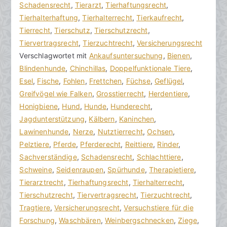
k
v
Schadensrecht
m
,
Tierarzt
,
Tierhaftungsrecht
,
R
e
Tierhalterhaftung
m
,
Tierhalterrecht
,
Tierkaufrecht
,
e
r
Tierrecht
e
,
Tierschutz
,
Tierschutzrecht
,
c
ö
Tiervertragsrecht
n
,
Tierzuchtrecht
,
Versicherungsrecht
h
f
Verschlagwortet mit
t
Ankaufsuntersuchung
,
Bienen
,
t
f
Blindenhunde
a
,
Chinchillas
,
Doppelfunktionale Tiere
,
s
e
Esel
r
,
Fische
,
Fohlen
,
Frettchen
,
Füchse
,
Geflügel
,
a
n
Greifvögel wie Falken
e
,
Grosstierrecht
,
Herdentiere
,
zu
n
t
Honigbiene
,
Hund
,
Hunde
,
Hunderecht
,
Nutztierrecht
w
l
Jagdunterstützung
,
Kälbern
,
Kaninchen
,
verstehen
ä
i
Lawinenhunde
,
Nerze
,
Nutztierrecht
,
Ochsen
,
l
c
Pelztiere
,
Pferde
,
Pferderecht
,
Reittiere
,
Rinder
,
t
h
Sachverständige
,
Schadensrecht
,
Schlachttiere
,
e
t
Schweine
,
Seidenraupen
,
Spürhunde
,
Therapietiere
,
a
Tierarztrecht
,
Tierhaftungsrecht
,
Tierhalterrecht
,
m
Tierschutzrecht
,
Tiervertragsrecht
,
Tierzuchtrecht
,
2
Tragtiere
,
Versicherungsrecht
,
Versuchstiere für die
9
Forschung
,
Waschbären
,
Weinbergschnecken
,
Ziege
,