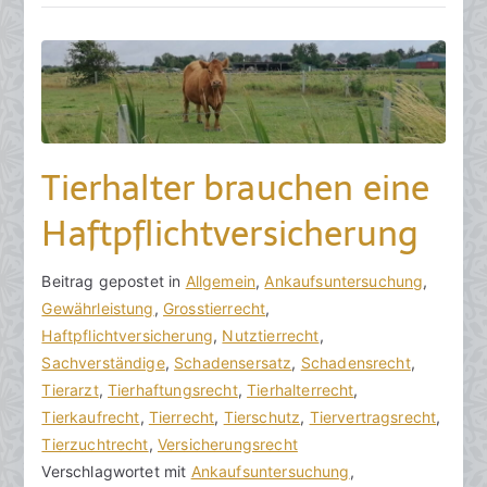
e
r
2
0
2
3
Tierhalter brauchen eine
Haftpflichtversicherung
V
B
Beitrag gepostet in
K
Allgemein
,
Ankaufsuntersuchung
,
o
e
Gewährleistung
e
,
Grosstierrecht
,
n
i
Haftpflichtversicherung
i
,
Nutztierrecht
,
h
t
Sachverständige
n
,
Schadensersatz
,
Schadensrecht
,
o
r
Tierarzt
e
,
Tierhaftungsrecht
,
Tierhalterrecht
,
r
a
Tierkaufrecht
K
,
Tierrecht
,
Tierschutz
,
Tiervertragsrecht
,
a
g
Tierzuchtrecht
o
,
Versicherungsrecht
k
v
Verschlagwortet mit
m
Ankaufsuntersuchung
,