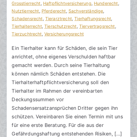
R
e
Grosstierrecht
m
,
Haftpflichtversicherung
,
Hunderecht
,
e
r
Nutztierrecht
e
,
Pferderecht
,
Sachverständige
,
c
ö
Schadensrecht
n
,
Tierarztrecht
,
Tierhaftungsrecht
,
h
f
Tierhalterrecht
t
,
Tierschutzrecht
,
Tiervertragsrecht
,
t
f
Tierzuchtrecht
a
,
Versicherungsrecht
s
e
r
Ein Tierhalter kann für Schäden, die sein Tier
a
n
e
anrichtet, ohne eigenes Verschulden haftbar
zu
n
t
Tierhalter
w
l
gemacht werden. Durch seine Tierhaltung
brauchen
ä
i
können nämlich Schäden entstehen. Die
eine
l
c
Tierhalterhaftpflichtversicherung soll den
Haftpflichtversicherung
t
h
Tierhalter im Rahmen der vereinbarten
e
t
Deckungssummen vor
a
Schadensersatzansprüchen Dritter gegen ihn
m
schützen. Vereinbaren Sie einen Termin mit uns
2
für eine erste Beratung. Für die aus der
9
.
Gefährdungshaftung entstehenden Risiken, […]