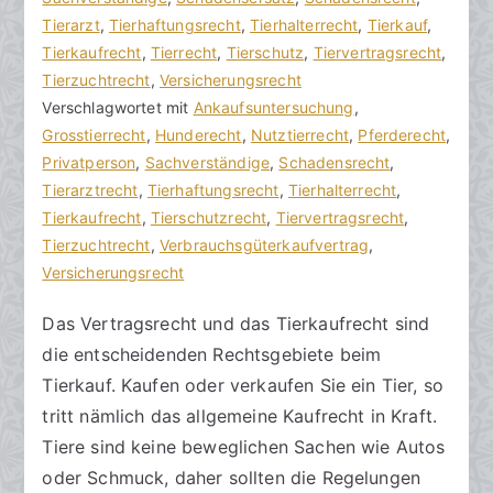
k
v
Tierarzt
m
,
Tierhaftungsrecht
,
Tierhalterrecht
,
Tierkauf
,
R
e
Tierkaufrecht
m
,
Tierrecht
,
Tierschutz
,
Tiervertragsrecht
,
e
r
Tierzuchtrecht
e
,
Versicherungsrecht
c
ö
Verschlagwortet mit
n
Ankaufsuntersuchung
,
h
f
Grosstierrecht
t
,
Hunderecht
,
Nutztierrecht
,
Pferderecht
,
t
f
Privatperson
a
,
Sachverständige
,
Schadensrecht
,
s
e
Tierarztrecht
r
,
Tierhaftungsrecht
,
Tierhalterrecht
,
a
n
Tierkaufrecht
e
,
Tierschutzrecht
,
Tiervertragsrecht
,
zu
n
t
Tierzuchtrecht
,
Verbrauchsgüterkaufvertrag
,
Tierkaufrecht
w
l
Versicherungsrecht
beachten
ä
i
Das Vertragsrecht und das Tierkaufrecht sind
l
c
die entscheidenden Rechtsgebiete beim
t
h
e
t
Tierkauf. Kaufen oder verkaufen Sie ein Tier, so
a
tritt nämlich das allgemeine Kaufrecht in Kraft.
m
Tiere sind keine beweglichen Sachen wie Autos
2
oder Schmuck, daher sollten die Regelungen
0