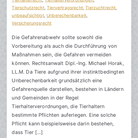
a
n
Tierschutzrecht
e
,
Tiervertragsrecht
,
Tierzuchtrecht
,
zu
n
t
unbeaufsichtigt
,
Unberechenbarkeit
,
Öffentlich-
w
l
Versicherungsrecht
rechtliche
ä
i
Die Gefahrenabwehr sollte sowohl die
Gefahrenabwehr
l
c
Vorbereitung als auch die Durchführung von
beachten
t
h
e
t
Maßnahmen sein, die Gefahren vermeiden
a
können. Rechtsanwalt Dipl.-Ing. Michael Horak,
m
LL.M. Da Tiere aufgrund ihrer instinktbedingten
2
Unberechenbarkeit grundsätzlich eine
2
Gefahrenquelle darstellen, bestehen in Ländern
.
und Gemeinden in der Regel
D
Tierhalterverordnungen, die Tierhaltern
e
bestimmte Pflichten auferlegen. Eine solche
z
e
Pflicht kann beispielsweise darin bestehen,
m
dass Tier […]