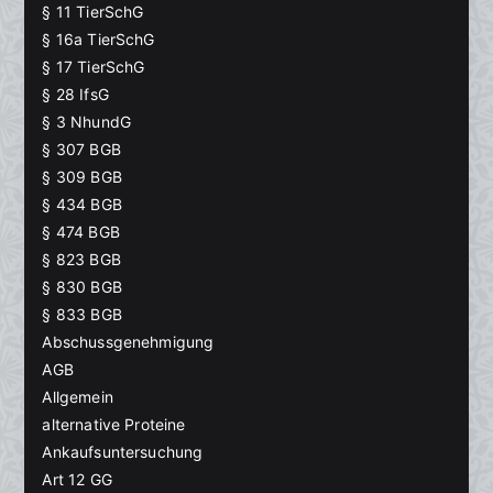
§ 11 TierSchG
§ 16a TierSchG
§ 17 TierSchG
§ 28 IfsG
§ 3 NhundG
§ 307 BGB
§ 309 BGB
§ 434 BGB
§ 474 BGB
§ 823 BGB
§ 830 BGB
§ 833 BGB
Abschussgenehmigung
AGB
Allgemein
alternative Proteine
Ankaufsuntersuchung
Art 12 GG