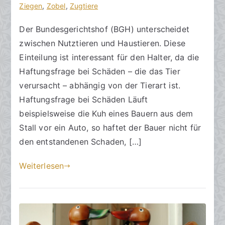
.
Ziegen
,
Zobel
,
Zugtiere
N
Der Bundesgerichtshof (BGH) unterscheidet
o
zwischen Nutztieren und Haustieren. Diese
v
e
Einteilung ist interessant für den Halter, da die
m
Haftungsfrage bei Schäden – die das Tier
b
verursacht – abhängig von der Tierart ist.
e
Haftungsfrage bei Schäden Läuft
r
beispielsweise die Kuh eines Bauern aus dem
2
Stall vor ein Auto, so haftet der Bauer nicht für
0
den entstandenen Schaden, […]
2
3
Weiterlesen