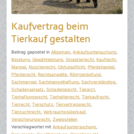
Kaufvertrag beim
Tierkauf gestalten
V
B
Beitrag gepostet in
K
Allgemein
,
Ankaufsuntersuchung
,
o
e
Beratung
e
,
Gewährleistung
,
Grosstierrecht
,
Kaufrecht
,
n
i
Mangel
i
,
Nutztierrecht
,
Obhutspflicht
,
Pferdehandel
,
h
t
Pferderecht
n
,
Rechtsanwälte
,
Röntgenbefund
,
o
r
Sachmangel
e
,
Sachmangelhaftung
,
Sachverständige
,
r
a
Schadensersatz
K
,
Schadensrecht
,
Tierarzt
,
a
g
Tierhaftungsrecht
o
,
Tierhalterrecht
,
Tierkaufrecht
,
k
v
Tierrecht
m
,
Tierschutz
,
Tiervertragsrecht
,
R
e
Tierzuchtrecht
m
,
Verbrauchsgüterkauf
,
e
r
Versicherungsrecht
e
,
Zweigstellen
c
ö
Verschlagwortet mit
n
Ankaufsuntersuchung
,