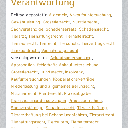
Verantwortung
V
B
Beitrag gepostet in
K
Allgemein
,
Ankaufsuntersuchung
,
o
e
Gewährleistung
e
,
Grosstierrecht
,
Nutztierrecht
,
n
i
Sachverständige
i
,
Schadensersatz
,
Schadensrecht
,
h
t
Tierarzt
n
,
Tierhaftungsrecht
,
Tierhalterrecht
,
o
r
Tierkaufrecht
e
,
Tierrecht
,
Tierschutz
,
Tiervertragsrecht
,
r
a
Tierzuchtrecht
K
,
Versicherungsrecht
a
g
Verschlagwortet mit
o
Ankaufsuntersuchung
,
k
v
Approbation
m
,
fehlerhafte Ankaufuntersuchung
,
R
e
Grosstierrecht
m
,
Hunderecht
,
insolvenz
,
e
r
Kaufuntersuchungen
e
,
Kooperationsverträge
,
c
ö
Niederlassung und allgemeines Berufsrecht
n
,
h
f
Nutztierrecht
t
,
Pferderecht
,
Praxisabgabe
,
t
f
Praxisauseinandersetzungen
a
,
Praxisübernahme
,
s
e
Sachverständige
r
,
Schadensrecht
,
Tierarzthaftung
,
a
n
Tierarzthaftung bei Behandlungsfehlern
e
,
Tierarztrecht
,
zu
n
t
Tierhaftungsrecht
,
Tierhaltern
,
Tierhalterrecht
,