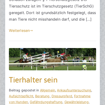
6
Tiersschutz ist im Tierschutzgesetz (TierSchG)
.
geregelt. Dort ist grundsätzlich festgelegt, dass
S
man Tiere nicht misshandeln darf, und die […]
e
p
Weiterlesen
t
e
m
b
e
r
2
0
Tierhalter sein
2
3
V
B
Beitrag gepostet in
K
Allgemein
,
Ankaufsuntersuchung
,
o
e
Aufsichtspflicht
e
,
Beratung
,
Dressurpferd
,
Fortnahme
n
i
von Hunden
i
,
Gefährdungshaftung
,
Gewährleistung
,