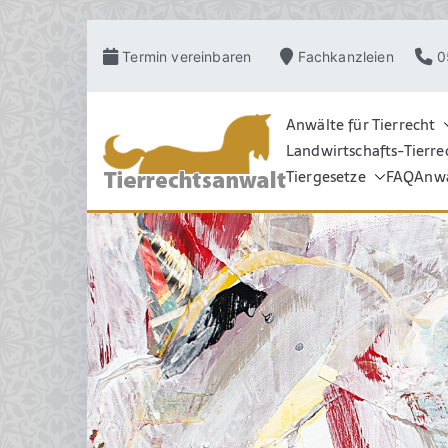
Zum
Termin vereinbaren
Fachkanzleien
0
Inhalt
springen
Anwälte für Tierrecht
Landwirtschafts-Tierre
TIERRECHT
Pferderecht, Tierve
Grosstierrecht, Hu
Tiergesetze
FAQ
Anwa
Schadensrecht, Ve