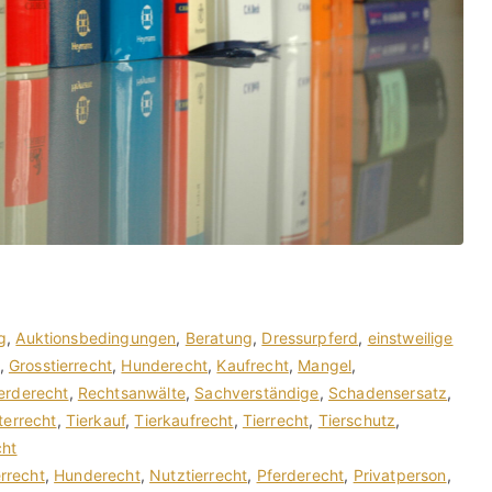
g
,
Auktionsbedingungen
,
Beratung
,
Dressurpferd
,
einstweilige
,
Grosstierrecht
,
Hunderecht
,
Kaufrecht
,
Mangel
,
erderecht
,
Rechtsanwälte
,
Sachverständige
,
Schadensersatz
,
terrecht
,
Tierkauf
,
Tierkaufrecht
,
Tierrecht
,
Tierschutz
,
cht
errecht
,
Hunderecht
,
Nutztierrecht
,
Pferderecht
,
Privatperson
,