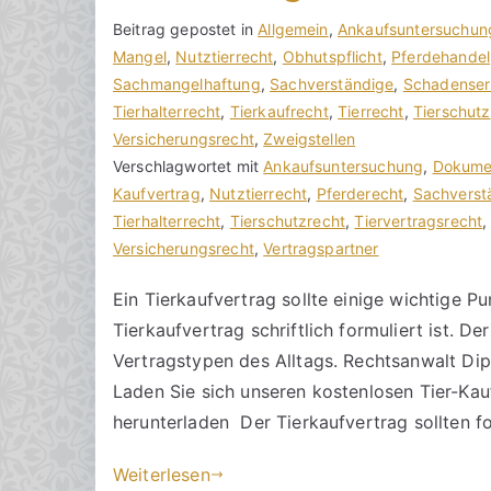
V
B
Beitrag gepostet in
K
Allgemein
,
Ankaufsuntersuchun
o
e
Mangel
e
,
Nutztierrecht
,
Obhutspflicht
,
Pferdehandel
n
i
Sachmangelhaftung
i
,
Sachverständige
,
Schadenser
h
t
Tierhalterrecht
n
,
Tierkaufrecht
,
Tierrecht
,
Tierschutz
o
r
Versicherungsrecht
e
,
Zweigstellen
r
a
Verschlagwortet mit
K
Ankaufsuntersuchung
,
Dokume
a
g
Kaufvertrag
o
,
Nutztierrecht
,
Pferderecht
,
Sachverst
k
v
Tierhalterrecht
m
,
Tierschutzrecht
,
Tiervertragsrecht
R
e
Versicherungsrecht
m
,
Vertragspartner
e
r
e
Ein Tierkaufvertrag sollte einige wichtige Pu
c
ö
n
Tierkaufvertrag schriftlich formuliert ist. D
h
f
t
t
f
a
Vertragstypen des Alltags. Rechtsanwalt Dipl
s
e
r
Laden Sie sich unseren kostenlosen Tier-K
a
n
e
herunterladen Der Tierkaufvertrag sollten
zu
n
t
Kaufvertrag
w
l
Weiterlesen