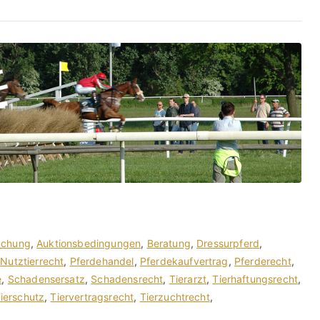
uchung
,
Auktionsbedingungen
,
Beratung
,
Dressurpferd
,
,
Nutztierrecht
,
Pferdehandel
,
Pferdekaufvertrag
,
Pferderecht
,
e
,
Schadensersatz
,
Schadensrecht
,
Tierarzt
,
Tierhaftungsrecht
,
ierschutz
,
Tiervertragsrecht
,
Tierzuchtrecht
,