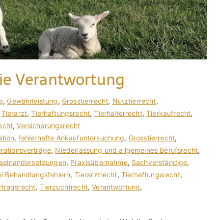
die Verantwortung
g
,
Gewährleistung
,
Grosstierrecht
,
Nutztierrecht
,
,
Tierarzt
,
Tierhaftungsrecht
,
Tierhalterrecht
,
Tierkaufrecht
,
echt
,
Versicherungsrecht
tion
,
fehlerhafte Ankaufuntersuchung
,
Grosstierrecht
,
rationsverträge
,
Niederlassung und allgemeines Berufsrecht
,
useinandersetzungen
,
Praxisübernahme
,
Sachverständige
,
ei Behandlungsfehlern
,
Tierarztrecht
,
Tierhaftungsrecht
,
rtragsrecht
,
Tierzuchtrecht
,
Verantwortung
,