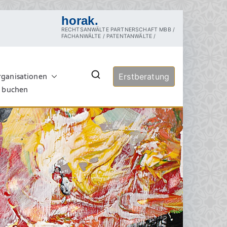
horak.
RECHTSANWÄLTE PARTNERSCHAFT MBB /
FACHANWÄLTE / PATENTANWÄLTE /
rganisationen
echt
Erstberatung
rztrecht, Tierschutzrecht,
ersuchung, Sachverständige,
e buchen