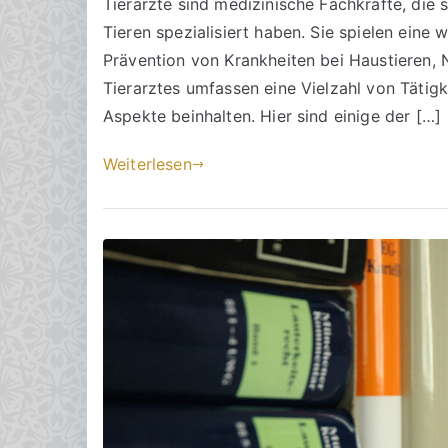
Tierärzte sind medizinische Fachkräfte, die
c
ö
n
Tieren spezialisiert haben. Sie spielen eine
h
f
t
t
f
a
Prävention von Krankheiten bei Haustieren, 
s
e
r
Tierarztes umfassen eine Vielzahl von Tätig
a
n
e
Aspekte beinhalten. Hier sind einige der […]
zu
n
t
Tierarztaufgaben
w
l
Weiterlesen
und
ä
i
die
l
c
Verantwortung
t
h
e
t
a
m
2
.
A
p
r