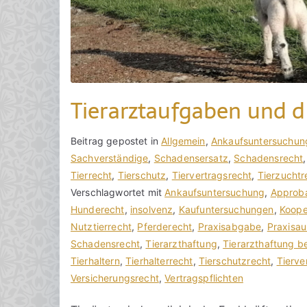
7
.
M
a
i
Tierarztaufgaben und 
2
0
2
V
B
Beitrag gepostet in
K
Allgemein
,
Ankaufsuntersuchun
4
o
e
Sachverständige
e
,
Schadensersatz
,
Schadensrecht
n
i
Tierrecht
i
,
Tierschutz
,
Tiervertragsrecht
,
Tierzuchtr
h
t
Verschlagwortet mit
n
Ankaufsuntersuchung
,
Approba
o
r
Hunderecht
e
,
insolvenz
,
Kaufuntersuchungen
,
Koope
r
a
Nutztierrecht
K
,
Pferderecht
,
Praxisabgabe
,
Praxisa
a
g
Schadensrecht
o
,
Tierarzthaftung
,
Tierarzthaftung b
k
v
Tierhaltern
m
,
Tierhalterrecht
,
Tierschutzrecht
,
Tierve
R
e
Versicherungsrecht
m
,
Vertragspflichten
e
r
e