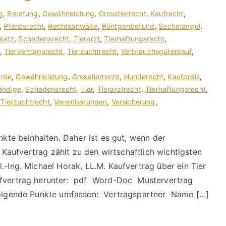
g
,
Beratung
,
Gewährleistung
,
Grosstierrecht
,
Kaufrecht
,
,
Pferderecht
,
Rechtsanwälte
,
Röntgenbefund
,
Sachmangel
,
satz
,
Schadensrecht
,
Tierarzt
,
Tierhaftungsrecht
,
,
Tiervertragsrecht
,
Tierzuchtrecht
,
Verbrauchsgüterkauf
,
nte
,
Gewährleistung
,
Grosstierrecht
,
Hunderecht
,
Kaufpreis
,
ändige
,
Schadensrecht
,
Tier
,
Tierarztrecht
,
Tierhaftungsrecht
,
,
Tierzuchtrecht
,
Vereinbarungen
,
Versicherung
,
nkte beinhalten. Daher ist es gut, wenn der
er Kaufvertrag zählt zu den wirtschaftlich wichtigsten
.-Ing. Michael Horak, LL.M. Kaufvertrag über ein Tier
aufvertrag herunter: pdf Word-Doc Mustervertrag
 folgende Punkte umfassen: Vertragspartner Name […]