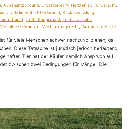
g
,
Augenentzündung
,
Grosstierrecht
,
Herzfehler
,
Hunderecht
,
sen
,
Nutztierrecht
,
Pferderecht
,
Rückabwicklung
,
Tierarztrecht
,
Tierhaftungsrecht
,
Tierhalterrecht
,
,
Verhaltensstörungen
,
Versicherungsrecht
,
Weichteiledefekte
ist für viele Menschen schwer nachzuvollziehen, da
hen. Diese Tatsache ist juristisch jedoch bedeutend,
gelhaften Tier hat der Käufer nämlich Anspruch auf
idet zwischen zwei Bedingungen für Mängel. Die