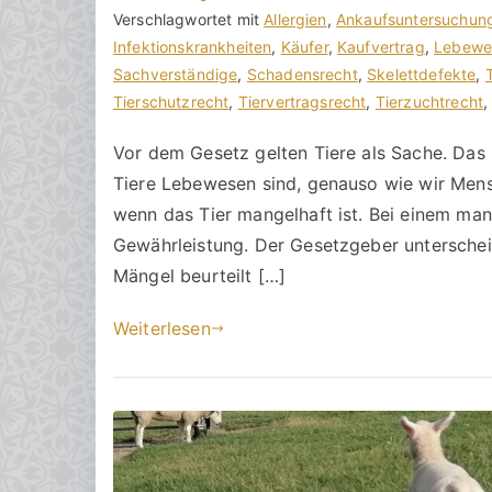
r
a
Verschlagwortet mit
K
Allergien
,
Ankaufsuntersuchun
a
g
Infektionskrankheiten
o
,
Käufer
,
Kaufvertrag
,
Lebewe
k
v
Sachverständige
m
,
Schadensrecht
,
Skelettdefekte
,
R
e
Tierschutzrecht
m
,
Tiervertragsrecht
,
Tierzuchtrecht
e
r
e
Vor dem Gesetz gelten Tiere als Sache. Das 
c
ö
n
Tiere Lebewesen sind, genauso wie wir Mensc
h
f
t
t
f
a
wenn das Tier mangelhaft ist. Bei einem man
s
e
r
Gewährleistung. Der Gesetzgeber untersche
a
n
e
Mängel beurteilt […]
zu
n
t
Ein
w
l
Weiterlesen
Tier
ä
i
mit
l
c
Mängeln
t
h
e
t
a
m