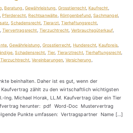
g
,
Beratung
,
Gewährleistung
,
Grosstierrecht
,
Kaufrecht
,
,
Pferderecht
,
Rechtsanwälte
,
Röntgenbefund
,
Sachmangel
,
satz
,
Schadensrecht
,
Tierarzt
,
Tierhaftungsrecht
,
,
Tiervertragsrecht
,
Tierzuchtrecht
,
Verbrauchsgüterkauf
,
nte
,
Gewährleistung
,
Grosstierrecht
,
Hunderecht
,
Kaufpreis
,
ändige
,
Schadensrecht
,
Tier
,
Tierarztrecht
,
Tierhaftungsrecht
,
,
Tierzuchtrecht
,
Vereinbarungen
,
Versicherung
,
nkte beinhalten. Daher ist es gut, wenn der
er Kaufvertrag zählt zu den wirtschaftlich wichtigsten
.-Ing. Michael Horak, LL.M. Kaufvertrag über ein Tier
aufvertrag herunter: pdf Word-Doc Mustervertrag
 folgende Punkte umfassen: Vertragspartner Name […]