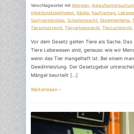
r
a
Verschlagwortet mit
K
Allergien
,
Ankaufsuntersuchun
a
g
Infektionskrankheiten
o
,
Käufer
,
Kaufvertrag
,
Lebewe
k
v
Sachverständige
m
,
Schadensrecht
,
Skelettdefekte
,
R
e
Tierschutzrecht
m
,
Tiervertragsrecht
,
Tierzuchtrecht
e
r
e
Vor dem Gesetz gelten Tiere als Sache. Das 
c
ö
n
Tiere Lebewesen sind, genauso wie wir Mensc
h
f
t
t
f
a
wenn das Tier mangelhaft ist. Bei einem man
s
e
r
Gewährleistung. Der Gesetzgeber untersche
a
n
e
Mängel beurteilt […]
zu
n
t
Ein
w
l
Weiterlesen
Tier
ä
i
mit
l
c
Mängeln
t
h
e
t
a
m