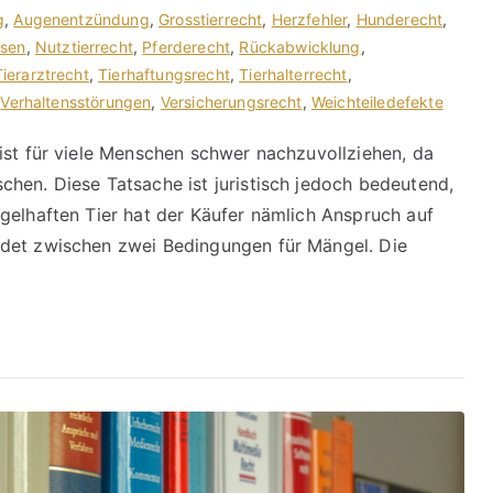
g
,
Augenentzündung
,
Grosstierrecht
,
Herzfehler
,
Hunderecht
,
sen
,
Nutztierrecht
,
Pferderecht
,
Rückabwicklung
,
Tierarztrecht
,
Tierhaftungsrecht
,
Tierhalterrecht
,
,
Verhaltensstörungen
,
Versicherungsrecht
,
Weichteiledefekte
ist für viele Menschen schwer nachzuvollziehen, da
hen. Diese Tatsache ist juristisch jedoch bedeutend,
gelhaften Tier hat der Käufer nämlich Anspruch auf
idet zwischen zwei Bedingungen für Mängel. Die