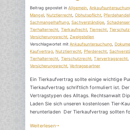
V
B
Beitrag gepostet in
K
Allgemein
,
Ankaufsuntersuchun
o
e
Mangel
e
,
Nutztierrecht
,
Obhutspflicht
,
Pferdehandel
n
i
Sachmangelhaftung
i
,
Sachverständige
,
Schadenser
h
t
Tierhalterrecht
n
,
Tierkaufrecht
,
Tierrecht
,
Tierschutz
o
r
Versicherungsrecht
e
,
Zweigstellen
r
a
Verschlagwortet mit
K
Ankaufsuntersuchung
,
Dokume
a
g
Kaufvertrag
o
,
Nutztierrecht
,
Pferderecht
,
Sachverst
k
v
Tierhalterrecht
m
,
Tierschutzrecht
,
Tiervertragsrecht
R
e
Versicherungsrecht
m
,
Vertragspartner
e
r
e
Ein Tierkaufvertrag sollte einige wichtige Pu
c
ö
n
Tierkaufvertrag schriftlich formuliert ist. D
h
f
t
t
f
a
Vertragstypen des Alltags. Rechtsanwalt Dipl
s
e
r
Laden Sie sich unseren kostenlosen Tier-K
a
n
e
herunterladen Der Tierkaufvertrag sollten
zu
n
t
Kaufvertrag
w
l
Weiterlesen