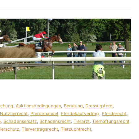
uchung
,
Auktionsbedingungen
,
Beratung
,
Dressurpferd
,
,
Nutztierrecht
,
Pferdehandel
,
Pferdekaufvertrag
,
Pferderecht
,
e
,
Schadensersatz
,
Schadensrecht
,
Tierarzt
,
Tierhaftungsrecht
,
ierschutz
,
Tiervertragsrecht
,
Tierzuchtrecht
,