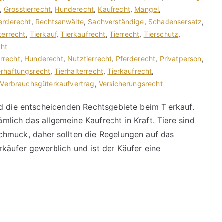
,
Grosstierrecht
,
Hunderecht
,
Kaufrecht
,
Mangel
,
erderecht
,
Rechtsanwälte
,
Sachverständige
,
Schadensersatz
,
terrecht
,
Tierkauf
,
Tierkaufrecht
,
Tierrecht
,
Tierschutz
,
cht
errecht
,
Hunderecht
,
Nutztierrecht
,
Pferderecht
,
Privatperson
,
erhaftungsrecht
,
Tierhalterrecht
,
Tierkaufrecht
,
,
Verbrauchsgüterkaufvertrag
,
Versicherungsrecht
d die entscheidenden Rechtsgebiete beim Tierkauf.
nämlich das allgemeine Kaufrecht in Kraft. Tiere sind
hmuck, daher sollten die Regelungen auf das
käufer gewerblich und ist der Käufer eine