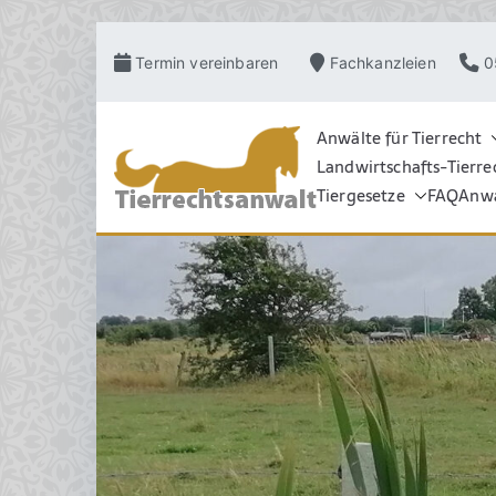
Zum
Termin vereinbaren
Fachkanzleien
0
Inhalt
springen
Anwälte für Tierrecht
Landwirtschafts-Tierre
TIERRECHT
Pferderecht, Tierve
Grosstierrecht, Hu
Tiergesetze
FAQ
Anwa
Schadensrecht, Ve