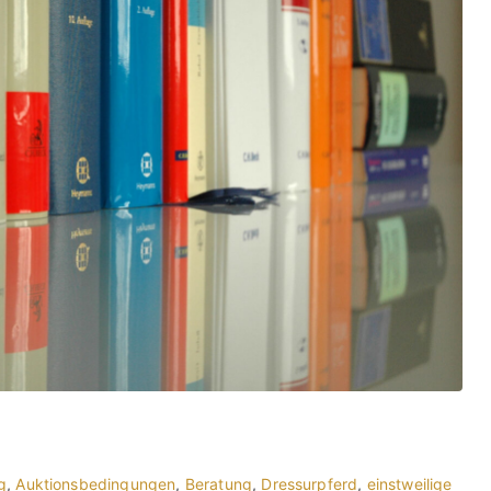
g
,
Auktionsbedingungen
,
Beratung
,
Dressurpferd
,
einstweilige