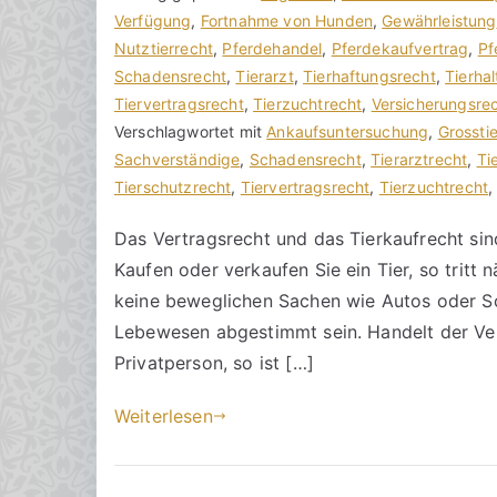
o
e
Verfügung
e
,
Fortnahme von Hunden
,
Gewährleistung
n
i
Nutztierrecht
i
,
Pferdehandel
,
Pferdekaufvertrag
,
Pf
h
t
Schadensrecht
n
,
Tierarzt
,
Tierhaftungsrecht
,
Tierhal
o
r
Tiervertragsrecht
e
,
Tierzuchtrecht
,
Versicherungsre
r
a
Verschlagwortet mit
K
Ankaufsuntersuchung
,
Grossti
a
g
Sachverständige
o
,
Schadensrecht
,
Tierarztrecht
,
Ti
k
v
Tierschutzrecht
m
,
Tiervertragsrecht
,
Tierzuchtrecht
R
e
m
Das Vertragsrecht und das Tierkaufrecht sin
e
r
e
Kaufen oder verkaufen Sie ein Tier, so tritt 
c
ö
n
h
f
t
keine beweglichen Sachen wie Autos oder Sc
t
f
a
Lebewesen abgestimmt sein. Handelt der Ver
s
e
r
Privatperson, so ist […]
a
n
e
zu
n
t
Weiterlesen
Tierkaufrecht
w
l
beachten
ä
i
l
c