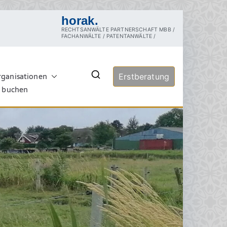
horak.
RECHTSANWÄLTE PARTNERSCHAFT MBB /
FACHANWÄLTE / PATENTANWÄLTE /
rganisationen
echt
Erstberatung
rztrecht, Tierschutzrecht,
ersuchung, Sachverständige,
e buchen