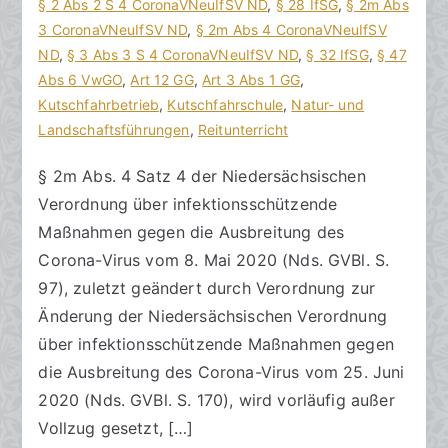
o
r
§ 2 Abs 2 S 4 CoronaVNeuIfSV ND
e
,
§ 28 IfSG
,
§ 2m Abs
r
a
3 CoronaVNeuIfSV ND
K
,
§ 2m Abs 4 CoronaVNeuIfSV
a
g
ND
o
,
§ 3 Abs 3 S 4 CoronaVNeuIfSV ND
,
§ 32 IfSG
,
§ 47
k
v
Abs 6 VwGO
m
,
Art 12 GG
,
Art 3 Abs 1 GG
,
R
e
Kutschfahrbetrieb
m
,
Kutschfahrschule
,
Natur- und
e
r
Landschaftsführungen
e
,
Reitunterricht
c
ö
n
§ 2m Abs. 4 Satz 4 der Niedersächsischen
h
f
t
Verordnung über infektionsschützende
t
f
a
s
e
r
Maßnahmen gegen die Ausbreitung des
a
n
e
Corona-Virus vom 8. Mai 2020 (Nds. GVBl. S.
zu
n
t
97), zuletzt geändert durch Verordnung zur
Vorläufiger
w
l
Änderung der Niedersächsischen Verordnung
Rechtsschutz
ä
i
über infektionsschützende Maßnahmen gegen
gegen
l
c
die Ausbreitung des Corona-Virus vom 25. Juni
eine
t
h
2020 (Nds. GVBl. S. 170), wird vorläufig außer
infektionsschutzrechtliche
e
t
Vollzug gesetzt, […]
Verordnung
a