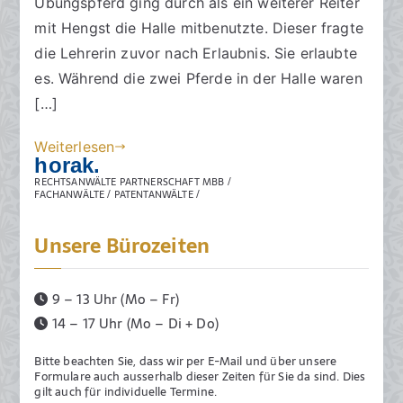
Übungspferd ging durch als ein weiterer Reiter
t
f
a
mit Hengst die Halle mitbenutzte. Dieser fragte
s
e
r
die Lehrerin zuvor nach Erlaubnis. Sie erlaubte
a
n
e
es. Während die zwei Pferde in der Halle waren
zu
n
t
[…]
Reitlehrerin
w
l
haftet
ä
i
Weiterlesen
l
c
horak.
t
h
RECHTSANWÄLTE PARTNERSCHAFT MBB /
FACHANWÄLTE / PATENTANWÄLTE /
e
t
a
Unsere Bürozeiten
m
2
5
9 – 13 Uhr (Mo – Fr)
.
14 – 17 Uhr (Mo – Di + Do)
J
u
Bitte beachten Sie, dass wir per E-Mail und über unsere
Formulare auch ausserhalb dieser Zeiten für Sie da sind. Dies
n
gilt auch für individuelle Termine.
i