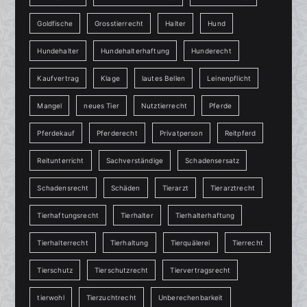
Goldfische
Grosstierrecht
Halter
Hund
Hundehalter
Hundehalterhaftung
Hunderecht
Kaufvertrag
Klage
lautes Bellen
Leinenpflicht
Mangel
neues Tier
Nutztierrecht
Pferde
Pferdekauf
Pferderecht
Privatperson
Reitpferd
Reitunterricht
Sachverständige
Schadensersatz
Schadensrecht
Schäden
Tierarzt
Tierarztrecht
Tierhaftungsrecht
Tierhalter
Tierhalterhaftung
Tierhalterrecht
Tierhaltung
Tierquälerei
Tierrecht
Tierschutz
Tierschutzrecht
Tiervertragsrecht
tierwohl
Tierzuchtrecht
Unberechenbarkeit