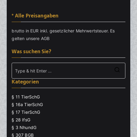
* Alle Preisangaben
brutto in EUR inkl. gesetzlicher Mehrwertsteuer. Es
gelten unsere
AGB
Was suchen Sie?
Searc
Kategorien
for:
§ 11 TierSchG
§ 16a TierSchG
§ 17 TierSchG
§ 28 IfsG
§ 3 NhundG
§ 307 BGB