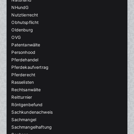
NHundG
Nutztierrecht
Obhutspflicht
Oldenburg
OVG
Patentanwälte
Personhood
Pferdehandel
Pferdekaufvertrag
Pferderecht
Rasselisten
Rechtsanwälte
Reitturnier
Röntgenbefund
Sachkundenachweis
Sachmangel
Sachmangelhaftung