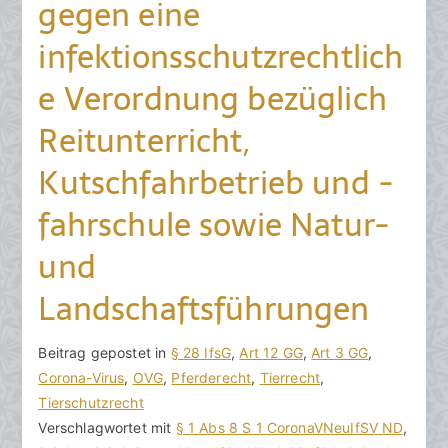
gegen eine
infektionsschutzrechtlich
e Verordnung bezüglich
Reitunterricht,
Kutschfahrbetrieb und -
fahrschule sowie Natur-
und
Landschaftsführungen
V
B
Beitrag gepostet in
K
§ 28 IfsG
,
Art 12 GG
,
Art 3 GG
,
o
e
Corona-Virus
e
,
OVG
,
Pferderecht
,
Tierrecht
,
n
i
Tierschutzrecht
i
h
t
Verschlagwortet mit
n
§ 1 Abs 8 S 1 CoronaVNeuIfSV ND
,