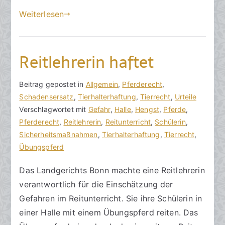
bezüglich
m
Weiterlesen
Reitunterricht,
3
Kutschfahrbetrieb
0
und
.
-
Reitlehrerin haftet
J
fahrschule
u
sowie
l
V
B
Beitrag gepostet in
K
Allgemein
,
Pferderecht
,
Natur-
i
o
e
Schadensersatz
e
,
Tierhalterhaftung
,
Tierrecht
,
Urteile
und
2
n
i
Verschlagwortet mit
i
Gefahr
,
Halle
,
Hengst
,
Pferde
,
Landschaftsführungen
0
h
t
Pferderecht
n
,
Reitlehrerin
,
Reitunterricht
,
Schülerin
,
2
o
r
Sicherheitsmaßnahmen
e
,
Tierhalterhaftung
,
Tierrecht
,
0
r
a
Übungspferd
K
a
g
o
Das Landgerichts Bonn machte eine Reitlehrerin
k
v
m
verantwortlich für die Einschätzung der
R
e
m
e
r
e
Gefahren im Reitunterricht. Sie ihre Schülerin in
c
ö
n
einer Halle mit einem Übungspferd reiten. Das
h
f
t