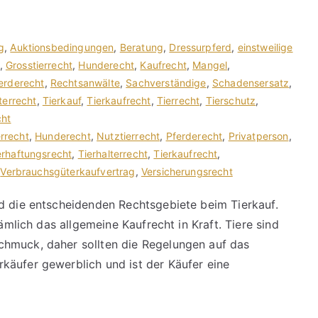
g
,
Auktionsbedingungen
,
Beratung
,
Dressurpferd
,
einstweilige
,
Grosstierrecht
,
Hunderecht
,
Kaufrecht
,
Mangel
,
erderecht
,
Rechtsanwälte
,
Sachverständige
,
Schadensersatz
,
terrecht
,
Tierkauf
,
Tierkaufrecht
,
Tierrecht
,
Tierschutz
,
cht
errecht
,
Hunderecht
,
Nutztierrecht
,
Pferderecht
,
Privatperson
,
erhaftungsrecht
,
Tierhalterrecht
,
Tierkaufrecht
,
,
Verbrauchsgüterkaufvertrag
,
Versicherungsrecht
d die entscheidenden Rechtsgebiete beim Tierkauf.
nämlich das allgemeine Kaufrecht in Kraft. Tiere sind
hmuck, daher sollten die Regelungen auf das
käufer gewerblich und ist der Käufer eine