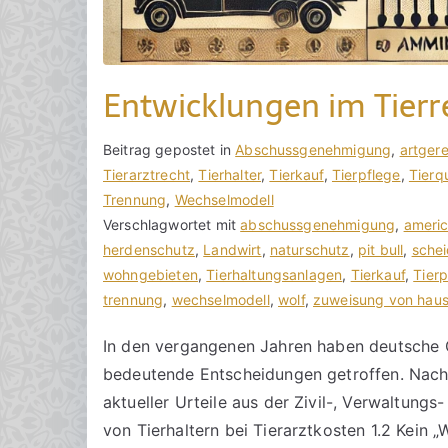
Entwicklungen im Tierr
V
B
Beitrag gepostet in
K
Abschussgenehmigung
,
artgere
o
e
Tierarztrecht
e
,
Tierhalter
,
Tierkauf
,
Tierpflege
,
Tierq
n
i
Trennung
i
,
Wechselmodell
h
t
Verschlagwortet mit
n
abschussgenehmigung
,
americ
o
r
herdenschutz
e
,
Landwirt
,
naturschutz
,
pit bull
,
sche
r
a
wohngebieten
K
,
Tierhaltungsanlagen
,
Tierkauf
,
Tierp
a
g
trennung
o
,
wechselmodell
,
wolf
,
zuweisung von haus
k
v
m
In den vergangenen Jahren haben deutsche G
R
e
m
bedeutende Entscheidungen getroffen. Nach
e
r
e
c
ö
n
aktueller Urteile aus der Zivil-, Verwaltungs-
h
f
t
von Tierhaltern bei Tierarztkosten 1.2 Kein