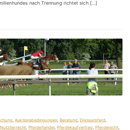
ilienhundes nach Trennung richtet sich […]
uchung
,
Auktionsbedingungen
,
Beratung
,
Dressurpferd
,
,
Nutztierrecht
,
Pferdehandel
,
Pferdekaufvertrag
,
Pferderecht
,