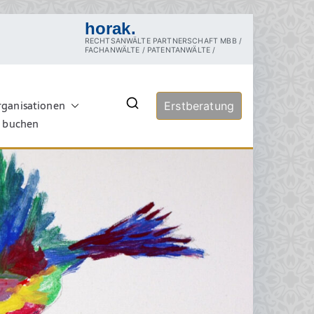
horak.
RECHTSANWÄLTE PARTNERSCHAFT MBB /
FACHANWÄLTE / PATENTANWÄLTE /
rganisationen
echt
Erstberatung
rztrecht, Tierschutzrecht,
ersuchung, Sachverständige,
e buchen