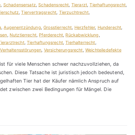
e
,
Schadensersatz
,
Schadensrecht
,
Tierarzt
,
Tierhaftungsrecht
,
ierschutz
,
Tiervertragsrecht
,
Tierzuchtrecht
,
g
,
Augenentzündung
,
Grosstierrecht
,
Herzfehler
,
Hunderecht
,
sen
,
Nutztierrecht
,
Pferderecht
,
Rückabwicklung
,
Tierarztrecht
,
Tierhaftungsrecht
,
Tierhalterrecht
,
,
Verhaltensstörungen
,
Versicherungsrecht
,
Weichteiledefekte
ist für viele Menschen schwer nachzuvollziehen, da
hen. Diese Tatsache ist juristisch jedoch bedeutend,
gelhaften Tier hat der Käufer nämlich Anspruch auf
idet zwischen zwei Bedingungen für Mängel. Die