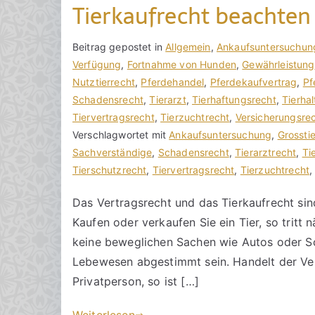
Tierkaufrecht beachten
V
B
Beitrag gepostet in
K
Allgemein
,
Ankaufsuntersuchun
o
e
Verfügung
e
,
Fortnahme von Hunden
,
Gewährleistung
n
i
Nutztierrecht
i
,
Pferdehandel
,
Pferdekaufvertrag
,
Pf
h
t
Schadensrecht
n
,
Tierarzt
,
Tierhaftungsrecht
,
Tierhal
o
r
Tiervertragsrecht
e
,
Tierzuchtrecht
,
Versicherungsre
r
a
Verschlagwortet mit
K
Ankaufsuntersuchung
,
Grossti
a
g
Sachverständige
o
,
Schadensrecht
,
Tierarztrecht
,
Ti
k
v
Tierschutzrecht
m
,
Tiervertragsrecht
,
Tierzuchtrecht
R
e
m
Das Vertragsrecht und das Tierkaufrecht sin
e
r
e
Kaufen oder verkaufen Sie ein Tier, so tritt 
c
ö
n
h
f
t
keine beweglichen Sachen wie Autos oder Sc
t
f
a
Lebewesen abgestimmt sein. Handelt der Ver
s
e
r
Privatperson, so ist […]
a
n
e
zu
n
t