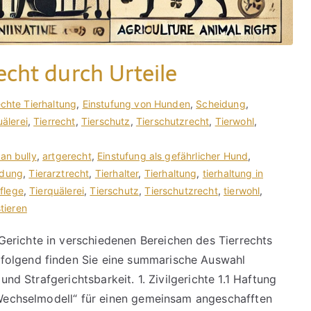
echt durch Urteile
chte Tierhaltung
,
Einstufung von Hunden
,
Scheidung
,
uälerei
,
Tierrecht
,
Tierschutz
,
Tierschutzrecht
,
Tierwohl
,
an bully
,
artgerecht
,
Einstufung als gefährlicher Hund
,
idung
,
Tierarztrecht
,
Tierhalter
,
Tierhaltung
,
tierhaltung in
flege
,
Tierquälerei
,
Tierschutz
,
Tierschutzrecht
,
tierwohl
,
tieren
erichte in verschiedenen Bereichen des Tierrechts
folgend finden Sie eine summarische Auswahl
 und Strafgerichtsbarkeit. 1. Zivilgerichte 1.1 Haftung
 „Wechselmodell“ für einen gemeinsam angeschafften