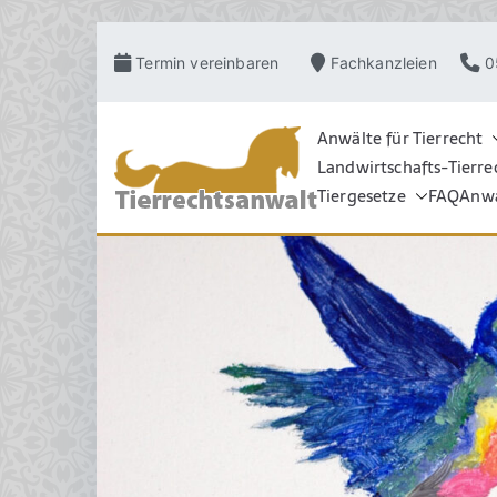
Zum
Termin vereinbaren
Fachkanzleien
0
Inhalt
springen
Anwälte für Tierrecht
Landwirtschafts-Tierre
TIERRECHT
Pferderecht, Tierve
Grosstierrecht, Hu
Tiergesetze
FAQ
Anwa
Schadensrecht, Ve