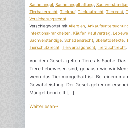
r
n
i
Sachmangel
i
,
Sachmangelhaftung
,
Sachverständig
2
h
t
Tierhalterrecht
n
,
Tierkauf
,
Tierkaufrecht
,
Tierrecht
,
T
0
o
r
Versicherungsrecht
e
2
r
a
Verschlagwortet mit
K
Allergien
,
Ankaufsuntersuchun
5
a
g
Infektionskrankheiten
o
,
Käufer
,
Kaufvertrag
,
Lebewe
k
v
Sachverständige
m
,
Schadensrecht
,
Skelettdefekte
,
R
e
Tierschutzrecht
m
,
Tiervertragsrecht
,
Tierzuchtrecht
e
r
e
Vor dem Gesetz gelten Tiere als Sache. Das 
c
ö
n
Tiere Lebewesen sind, genauso wie wir Mensc
h
f
t
t
f
a
wenn das Tier mangelhaft ist. Bei einem man
s
e
r
Gewährleistung. Der Gesetzgeber untersche
a
n
e
Mängel beurteilt […]
zu
n
t
Ein
w
l
Weiterlesen
Tier
ä
i
mit
l
c
Mängeln
t
h