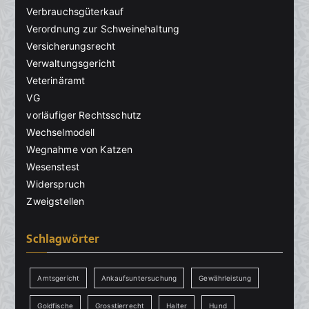
Verbrauchsgüterkauf
Verordnung zur Schweinehaltung
Versicherungsrecht
Verwaltungsgericht
Veterinäramt
VG
vorläufiger Rechtsschutz
Wechselmodell
Wegnahme von Katzen
Wesenstest
Widerspruch
Zweigstellen
Schlagwörter
Amtsgericht
Ankaufsuntersuchung
Gewährleistung
Goldfische
Grosstierrecht
Halter
Hund