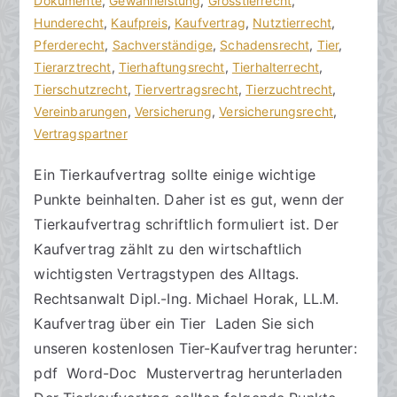
h
f
Dokumente
t
,
Gewährleistung
,
Grosstierrecht
,
t
f
Hunderecht
a
,
Kaufpreis
,
Kaufvertrag
,
Nutztierrecht
,
s
e
Pferderecht
r
,
Sachverständige
,
Schadensrecht
,
Tier
,
a
n
Tierarztrecht
e
,
Tierhaftungsrecht
,
Tierhalterrecht
,
zu
n
t
Tierschutzrecht
,
Tiervertragsrecht
,
Tierzuchtrecht
,
Kaufvertrag
w
l
Vereinbarungen
,
Versicherung
,
Versicherungsrecht
,
beim
ä
i
Vertragspartner
Tierkauf
l
c
Ein Tierkaufvertrag sollte einige wichtige
gestalten
t
h
Punkte beinhalten. Daher ist es gut, wenn der
e
t
a
Tierkaufvertrag schriftlich formuliert ist. Der
m
Kaufvertrag zählt zu den wirtschaftlich
5
wichtigsten Vertragstypen des Alltags.
.
Rechtsanwalt Dipl.-Ing. Michael Horak, LL.M.
J
Kaufvertrag über ein Tier Laden Sie sich
u
unseren kostenlosen Tier-Kaufvertrag herunter:
l
pdf Word-Doc Mustervertrag herunterladen
i