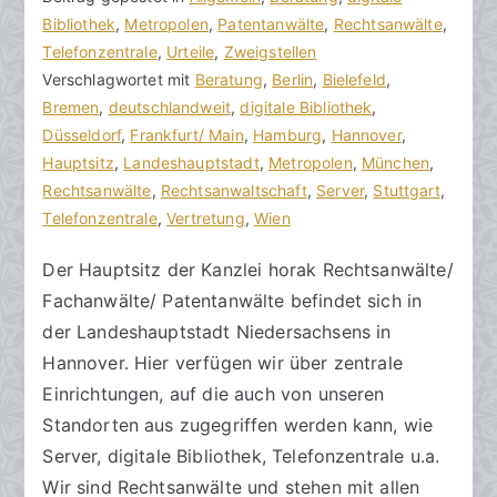
o
e
Bibliothek
e
,
Metropolen
,
Patentanwälte
,
Rechtsanwälte
,
n
i
Telefonzentrale
i
,
Urteile
,
Zweigstellen
h
t
Verschlagwortet mit
n
Beratung
,
Berlin
,
Bielefeld
,
o
r
Bremen
e
,
deutschlandweit
,
digitale Bibliothek
,
r
a
Düsseldorf
K
,
Frankfurt/ Main
,
Hamburg
,
Hannover
,
a
g
Hauptsitz
o
,
Landeshauptstadt
,
Metropolen
,
München
,
k
v
Rechtsanwälte
m
,
Rechtsanwaltschaft
,
Server
,
Stuttgart
,
R
e
Telefonzentrale
m
,
Vertretung
,
Wien
e
r
e
Der Hauptsitz der Kanzlei horak Rechtsanwälte/
c
ö
n
Fachanwälte/ Patentanwälte befindet sich in
h
f
t
t
f
a
der Landeshauptstadt Niedersachsens in
s
e
r
Hannover. Hier verfügen wir über zentrale
a
n
e
Einrichtungen, auf die auch von unseren
zu
n
t
Standorten aus zugegriffen werden kann, wie
Fachkanzleien
w
l
Server, digitale Bibliothek, Telefonzentrale u.a.
finden
ä
i
Wir sind Rechtsanwälte und stehen mit allen
l
c