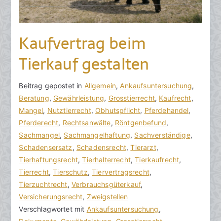
Kaufvertrag beim
Tierkauf gestalten
V
B
Beitrag gepostet in
K
Allgemein
,
Ankaufsuntersuchung
,
o
e
Beratung
e
,
Gewährleistung
,
Grosstierrecht
,
Kaufrecht
,
n
i
Mangel
i
,
Nutztierrecht
,
Obhutspflicht
,
Pferdehandel
,
h
t
Pferderecht
n
,
Rechtsanwälte
,
Röntgenbefund
,
o
r
Sachmangel
e
,
Sachmangelhaftung
,
Sachverständige
,
r
a
Schadensersatz
K
,
Schadensrecht
,
Tierarzt
,
a
g
Tierhaftungsrecht
o
,
Tierhalterrecht
,
Tierkaufrecht
,
k
v
Tierrecht
m
,
Tierschutz
,
Tiervertragsrecht
,
R
e
Tierzuchtrecht
m
,
Verbrauchsgüterkauf
,
e
r
Versicherungsrecht
e
,
Zweigstellen
c
ö
Verschlagwortet mit
n
Ankaufsuntersuchung
,