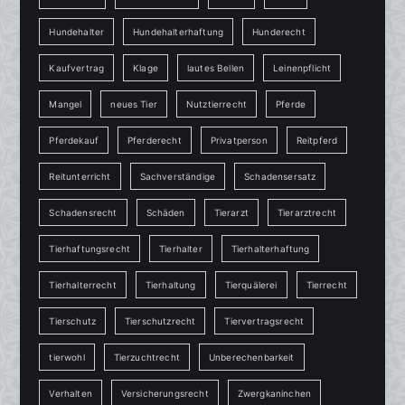
Hundehalter
Hundehalterhaftung
Hunderecht
Kaufvertrag
Klage
lautes Bellen
Leinenpflicht
Mangel
neues Tier
Nutztierrecht
Pferde
Pferdekauf
Pferderecht
Privatperson
Reitpferd
Reitunterricht
Sachverständige
Schadensersatz
Schadensrecht
Schäden
Tierarzt
Tierarztrecht
Tierhaftungsrecht
Tierhalter
Tierhalterhaftung
Tierhalterrecht
Tierhaltung
Tierquälerei
Tierrecht
Tierschutz
Tierschutzrecht
Tiervertragsrecht
tierwohl
Tierzuchtrecht
Unberechenbarkeit
Verhalten
Versicherungsrecht
Zwergkaninchen