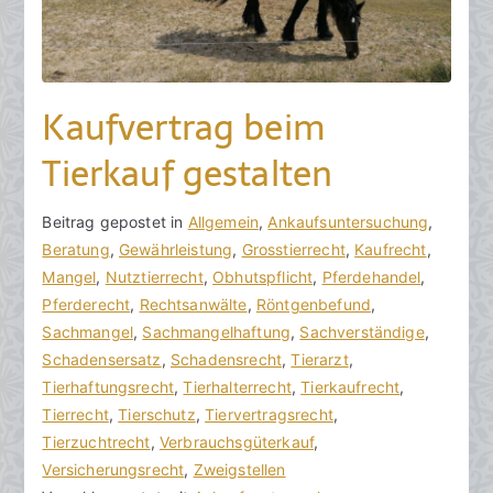
Kaufvertrag beim
Tierkauf gestalten
V
B
Beitrag gepostet in
K
Allgemein
,
Ankaufsuntersuchung
,
o
e
Beratung
e
,
Gewährleistung
,
Grosstierrecht
,
Kaufrecht
,
n
i
Mangel
i
,
Nutztierrecht
,
Obhutspflicht
,
Pferdehandel
,
h
t
Pferderecht
n
,
Rechtsanwälte
,
Röntgenbefund
,
o
r
Sachmangel
e
,
Sachmangelhaftung
,
Sachverständige
,
r
a
Schadensersatz
K
,
Schadensrecht
,
Tierarzt
,
a
g
Tierhaftungsrecht
o
,
Tierhalterrecht
,
Tierkaufrecht
,
k
v
Tierrecht
m
,
Tierschutz
,
Tiervertragsrecht
,
R
e
Tierzuchtrecht
m
,
Verbrauchsgüterkauf
,
e
r
Versicherungsrecht
e
,
Zweigstellen