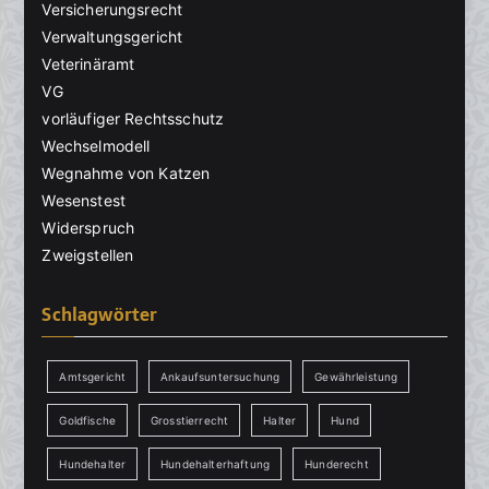
Versicherungsrecht
Verwaltungsgericht
Veterinäramt
VG
vorläufiger Rechtsschutz
Wechselmodell
Wegnahme von Katzen
Wesenstest
Widerspruch
Zweigstellen
Schlagwörter
Amtsgericht
Ankaufsuntersuchung
Gewährleistung
Goldfische
Grosstierrecht
Halter
Hund
Hundehalter
Hundehalterhaftung
Hunderecht