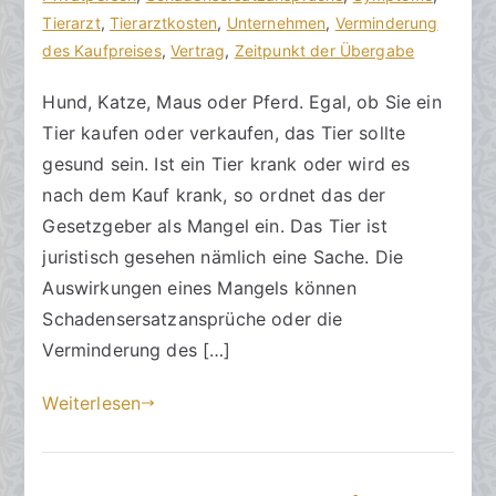
h
f
Tierarzt
t
,
Tierarztkosten
,
Unternehmen
,
Verminderung
t
f
des Kaufpreises
a
,
Vertrag
,
Zeitpunkt der Übergabe
s
e
r
Hund, Katze, Maus oder Pferd. Egal, ob Sie ein
a
n
e
Tier kaufen oder verkaufen, das Tier sollte
zu
n
t
Wenn
w
l
gesund sein. Ist ein Tier krank oder wird es
das
ä
i
nach dem Kauf krank, so ordnet das der
Tier
l
c
Gesetzgeber als Mangel ein. Das Tier ist
beim
t
h
juristisch gesehen nämlich eine Sache. Die
Kauf
e
t
Auswirkungen eines Mangels können
krank
a
Schadensersatzansprüche oder die
ist
m
Verminderung des […]
1
9
Weiterlesen
.
F
e
b