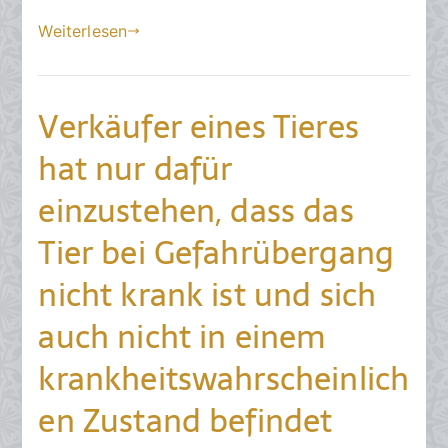
im
t
h
Weiterlesen
Rahmen
e
t
der
a
Abgrenzung
m
Verkäufer eines Tieres
„neu“/“neu
1
hergestellt“
3
hat nur dafür
und
.
„gebraucht“
F
einzustehen, dass das
nicht
e
Tier bei Gefahrübergang
nur
b
eine
r
nicht krank ist und sich
nutzungs-,
u
sondern
a
auch nicht in einem
auch
r
krankheitswahrscheinlich
eine
2
rein
0
en Zustand befindet
lebensaltersbedingte
2
Steigerung
0