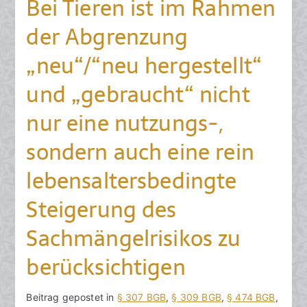
Bei Tieren ist im Rahmen
r
der Abgrenzung
u
a
„neu“/“neu hergestellt“
r
und „gebraucht“ nicht
2
0
nur eine nutzungs-,
2
1
sondern auch eine rein
lebensaltersbedingte
Steigerung des
Sachmängelrisikos zu
berücksichtigen
V
B
Beitrag gepostet in
K
§ 307 BGB
,
§ 309 BGB
,
§ 474 BGB
,