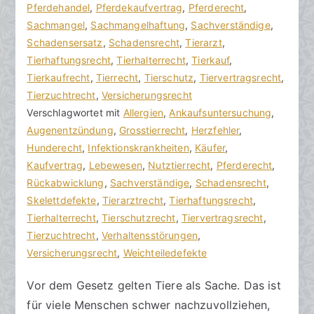
o
r
Pferdehandel
e
,
Pferdekaufvertrag
,
Pferderecht
,
r
a
Sachmangel
K
,
Sachmangelhaftung
,
Sachverständige
,
a
g
Schadensersatz
o
,
Schadensrecht
,
Tierarzt
,
k
v
Tierhaftungsrecht
m
,
Tierhalterrecht
,
Tierkauf
,
R
e
Tierkaufrecht
m
,
Tierrecht
,
Tierschutz
,
Tiervertragsrecht
,
e
r
Tierzuchtrecht
e
,
Versicherungsrecht
c
ö
Verschlagwortet mit
n
Allergien
,
Ankaufsuntersuchung
,
h
f
Augenentzündung
t
,
Grosstierrecht
,
Herzfehler
,
t
f
Hunderecht
a
,
Infektionskrankheiten
,
Käufer
,
s
e
Kaufvertrag
r
,
Lebewesen
,
Nutztierrecht
,
Pferderecht
,
a
n
Rückabwicklung
e
,
Sachverständige
,
Schadensrecht
,
zu
n
t
Skelettdefekte
,
Tierarztrecht
,
Tierhaftungsrecht
,
Ein
w
l
Tierhalterrecht
,
Tierschutzrecht
,
Tiervertragsrecht
,
Tier
ä
i
Tierzuchtrecht
,
Verhaltensstörungen
,
mit
l
c
Versicherungsrecht
,
Weichteiledefekte
Mängeln
t
h
Vor dem Gesetz gelten Tiere als Sache. Das ist
e
t
für viele Menschen schwer nachzuvollziehen,
a