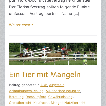
pdf Word-Doc Mustervertrag herunterladen
i
Der Tierkaufvertrag sollten folgende Punkte
2
0
umfassen: Vertragspartner Name […]
2
Weiterlesen
4
Ein Tier mit Mängeln
V
B
Beitrag gepostet in
K
AGB
,
Allgemein
,
o
e
Ankaufsuntersuchung
e
,
Auktionsbedingungen
,
n
i
Beratung
i
,
Dressurpferd
,
Gewährleistung
,
h
t
Grosstierrecht
n
,
Kaufrecht
,
Mangel
,
Nutztierrecht
,