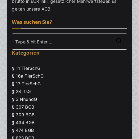
brutto in EUR inkl. gesetzlicher Mehrwertsteuer. Es
gelten unsere
AGB
Was suchen Sie?
Searc
Kategorien
for:
§ 11 TierSchG
§ 16a TierSchG
§ 17 TierSchG
§ 28 IfsG
§ 3 NhundG
§ 307 BGB
§ 309 BGB
§ 434 BGB
§ 474 BGB
§ 823 BGB