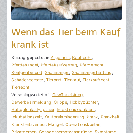
Wenn das Tier beim Kauf
krank ist
V
B
Beitrag gepostet in
K
Allgemein
,
Kaufrecht
,
o
e
Pferdehandel
e
,
Pferdekaufvertrag
,
Pferderecht
,
n
i
Röntgenbefund
i
,
Sachmangel
,
Sachmangelhaftung
,
h
t
Schadensersatz
n
,
Tierarzt
,
Tierkauf
,
Tierkaufrecht
,
o
r
Tierrecht
e
r
a
Verschlagwortet mit
K
Gewährleistung
,
a
g
Gewerbeanmeldung
o
,
Grippe
,
Hobbyzüchter
,
k
v
Hüftgelenksdysplasie
m
,
Infektionskrankheit
,
R
e
Inkubationszeit
m
,
Kaufpreisminderung
,
krank
,
Krankheit
,
e
r
Krankheitsverlauf
e
,
Mangel
,
Operationskosten
,
c
ö
Privatperson
n
,
Schadensersatzansprüche
,
Symptome
,