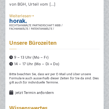
von BGH, Urteil vom […]
Tieres
l
c
hat
t
h
Weiterlesen
nur
e
t
horak.
dafür
a
RECHTSANWÄLTE PARTNERSCHAFT MBB /
einzustehen,
FACHANWÄLTE / PATENTANWÄLTE /
m
dass
1
Unsere Bürozeiten
das
0
Tier
.
bei
D
9 – 13 Uhr (Mo – Fr)
Gefahrübergang
e
14 – 17 Uhr (Mo – Di + Do)
nicht
z
krank
e
Bitte beachten Sie, dass wir per E-Mail und über unsere
ist
m
Formulare auch ausserhalb dieser Zeiten für Sie da sind. Dies
gilt auch für individuelle Termine.
und
b
sich
e
jetzt Termin anfordern
auch
r
nicht
2
Wissenswertes
in
0