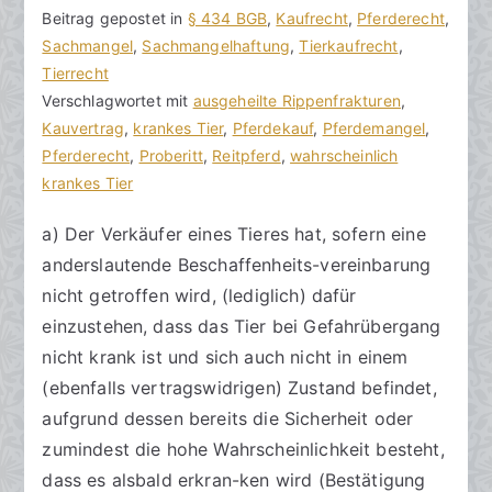
des
V
B
Beitrag gepostet in
K
§ 434 BGB
,
Kaufrecht
,
Pferderecht
,
Sachmängelrisikos
o
e
Sachmangel
e
,
Sachmangelhaftung
,
Tierkaufrecht
,
zu
n
i
Tierrecht
i
berücksichtigen
h
t
Verschlagwortet mit
n
ausgeheilte Rippenfrakturen
,
o
r
Kauvertrag
e
,
krankes Tier
,
Pferdekauf
,
Pferdemangel
,
r
a
Pferderecht
K
,
Proberitt
,
Reitpferd
,
wahrscheinlich
a
g
krankes Tier
o
k
v
m
a) Der Verkäufer eines Tieres hat, sofern eine
R
e
m
anderslautende Beschaffenheits-vereinbarung
e
r
e
c
ö
n
nicht getroffen wird, (lediglich) dafür
h
f
t
einzustehen, dass das Tier bei Gefahrübergang
t
f
a
nicht krank ist und sich auch nicht in einem
s
e
r
(ebenfalls vertragswidrigen) Zustand befindet,
a
n
e
aufgrund dessen bereits die Sicherheit oder
zu
n
t
zumindest die hohe Wahrscheinlichkeit besteht,
Verkäufer
w
l
dass es alsbald erkran-ken wird (Bestätigung
eines
ä
i