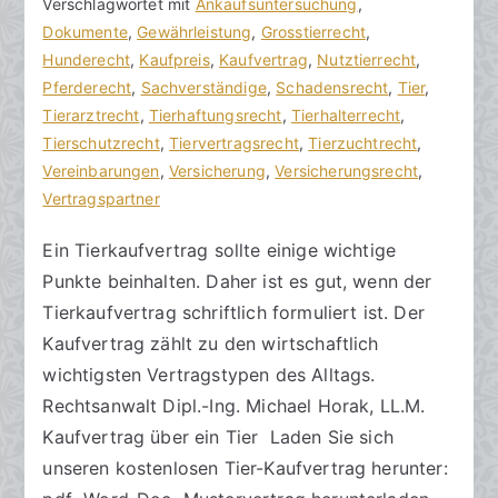
c
ö
Verschlagwortet mit
n
Ankaufsuntersuchung
,
h
f
Dokumente
t
,
Gewährleistung
,
Grosstierrecht
,
t
f
Hunderecht
a
,
Kaufpreis
,
Kaufvertrag
,
Nutztierrecht
,
s
e
Pferderecht
r
,
Sachverständige
,
Schadensrecht
,
Tier
,
a
n
Tierarztrecht
e
,
Tierhaftungsrecht
,
Tierhalterrecht
,
zu
n
t
Tierschutzrecht
,
Tiervertragsrecht
,
Tierzuchtrecht
,
Kaufvertrag
w
l
Vereinbarungen
,
Versicherung
,
Versicherungsrecht
,
beim
ä
i
Vertragspartner
Tierkauf
l
c
Ein Tierkaufvertrag sollte einige wichtige
gestalten
t
h
Punkte beinhalten. Daher ist es gut, wenn der
e
t
a
Tierkaufvertrag schriftlich formuliert ist. Der
m
Kaufvertrag zählt zu den wirtschaftlich
5
wichtigsten Vertragstypen des Alltags.
.
Rechtsanwalt Dipl.-Ing. Michael Horak, LL.M.
J
Kaufvertrag über ein Tier Laden Sie sich
u
unseren kostenlosen Tier-Kaufvertrag herunter:
l