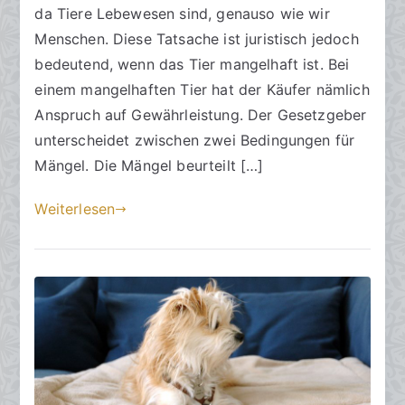
m
da Tiere Lebewesen sind, genauso wie wir
7
Menschen. Diese Tatsache ist juristisch jedoch
.
bedeutend, wenn das Tier mangelhaft ist. Bei
M
einem mangelhaften Tier hat der Käufer nämlich
a
Anspruch auf Gewährleistung. Der Gesetzgeber
i
unterscheidet zwischen zwei Bedingungen für
2
Mängel. Die Mängel beurteilt […]
0
2
Weiterlesen
4