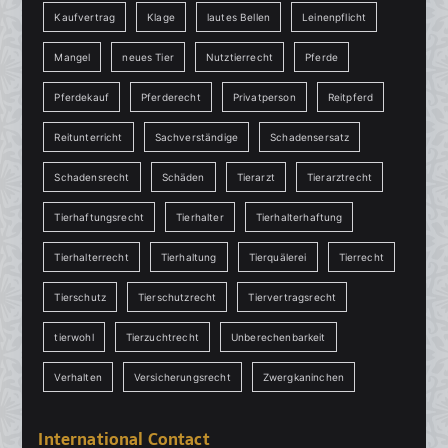
Kaufvertrag
Klage
lautes Bellen
Leinenpflicht
Mangel
neues Tier
Nutztierrecht
Pferde
Pferdekauf
Pferderecht
Privatperson
Reitpferd
Reitunterricht
Sachverständige
Schadensersatz
Schadensrecht
Schäden
Tierarzt
Tierarztrecht
Tierhaftungsrecht
Tierhalter
Tierhalterhaftung
Tierhalterrecht
Tierhaltung
Tierquälerei
Tierrecht
Tierschutz
Tierschutzrecht
Tiervertragsrecht
tierwohl
Tierzuchtrecht
Unberechenbarkeit
Verhalten
Versicherungsrecht
Zwergkaninchen
International Contact