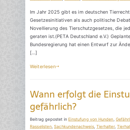
r
a
K
Im Jahr 2025 gibt es im deutschen Tierrech
a
g
o
Gesetzesinitiativen als auch politische Debat
k
v
m
R
e
m
Novellierung des Tierschutzgesetzes, die j
e
r
e
geraten ist.(PETA Deutschland e.V.) Geplant
c
ö
n
Bundesregierung hat einen Entwurf zur Ände
h
f
t
[…]
t
f
a
s
e
r
Weiterlesen
a
n
e
zu
n
t
Entwicklungen
w
l
Wann erfolgt die Einst
im
ä
i
Tierrecht
l
c
gefährlich?
2025
t
h
e
t
V
B
Beitrag gepostet in
K
Einstufung von Hunden
,
Gefährl
a
o
e
Rasselisten
e
,
Sachkundenachweis
,
Tierhalter
,
Tierha
m