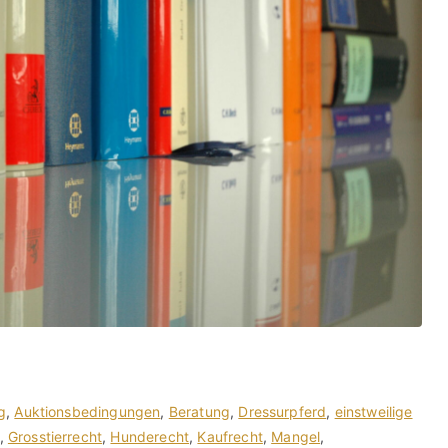
g
,
Auktionsbedingungen
,
Beratung
,
Dressurpferd
,
einstweilige
,
Grosstierrecht
,
Hunderecht
,
Kaufrecht
,
Mangel
,