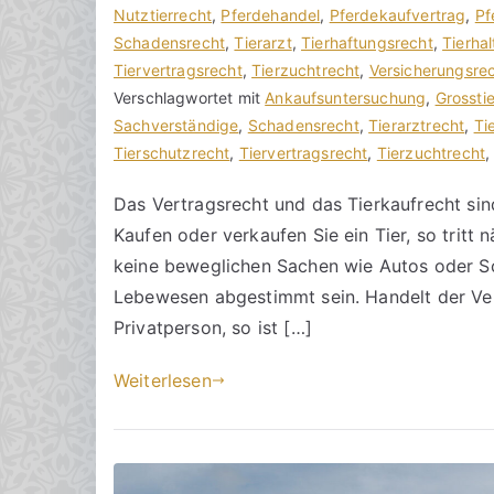
n
i
Nutztierrecht
i
,
Pferdehandel
,
Pferdekaufvertrag
,
Pf
h
t
Schadensrecht
n
,
Tierarzt
,
Tierhaftungsrecht
,
Tierhal
o
r
Tiervertragsrecht
e
,
Tierzuchtrecht
,
Versicherungsre
r
a
Verschlagwortet mit
K
Ankaufsuntersuchung
,
Grossti
a
g
Sachverständige
o
,
Schadensrecht
,
Tierarztrecht
,
Ti
k
v
Tierschutzrecht
m
,
Tiervertragsrecht
,
Tierzuchtrecht
R
e
m
Das Vertragsrecht und das Tierkaufrecht sin
e
r
e
Kaufen oder verkaufen Sie ein Tier, so tritt 
c
ö
n
h
f
t
keine beweglichen Sachen wie Autos oder Sc
t
f
a
Lebewesen abgestimmt sein. Handelt der Ver
s
e
r
Privatperson, so ist […]
a
n
e
zu
n
t
Weiterlesen
Tierkaufrecht
w
l
beachten
ä
i
l
c
t
h