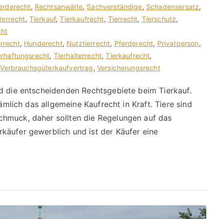
erderecht
,
Rechtsanwälte
,
Sachverständige
,
Schadensersatz
,
terrecht
,
Tierkauf
,
Tierkaufrecht
,
Tierrecht
,
Tierschutz
,
cht
errecht
,
Hunderecht
,
Nutztierrecht
,
Pferderecht
,
Privatperson
,
erhaftungsrecht
,
Tierhalterrecht
,
Tierkaufrecht
,
,
Verbrauchsgüterkaufvertrag
,
Versicherungsrecht
d die entscheidenden Rechtsgebiete beim Tierkauf.
nämlich das allgemeine Kaufrecht in Kraft. Tiere sind
hmuck, daher sollten die Regelungen auf das
käufer gewerblich und ist der Käufer eine