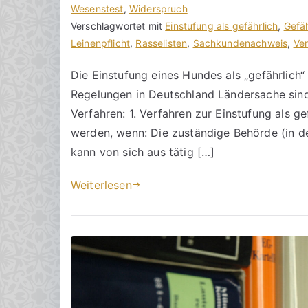
n
i
Wesenstest
i
,
Widerspruch
2
h
t
Verschlagwortet mit
n
Einstufung als gefährlich
,
Gefäh
2
o
r
Leinenpflicht
e
,
Rasselisten
,
Sachkundenachweis
,
Ve
.
r
a
K
M
Die Einstufung eines Hundes als „gefährlich“
a
g
o
a
Regelungen in Deutschland Ländersache sin
k
v
m
i
R
e
m
Verfahren: 1. Verfahren zur Einstufung als ge
2
e
r
e
werden, wenn: Die zuständige Behörde (in d
0
c
ö
n
kann von sich aus tätig […]
2
h
f
t
5
t
f
a
Weiterlesen
s
e
r
a
n
e
zu
n
t
Wann
w
l
erfolgt
ä
i
die
l
c
Einstufung
t
h