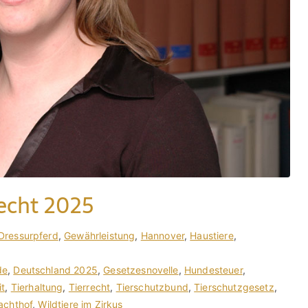
echt 2025
Dressurpferd
,
Gewährleistung
,
Hannover
,
Haustiere
,
de
,
Deutschland 2025
,
Gesetzesnovelle
,
Hundesteuer
,
it
,
Tierhaltung
,
Tierrecht
,
Tierschutzbund
,
Tierschutzgesetz
,
achthof
,
Wildtiere im Zirkus