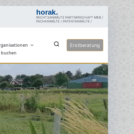
horak.
RECHTSANWÄLTE PARTNERSCHAFT MBB /
FACHANWÄLTE / PATENTANWÄLTE /
rganisationen
echt
Erstberatung
rztrecht, Tierschutzrecht,
ersuchung, Sachverständige,
e buchen