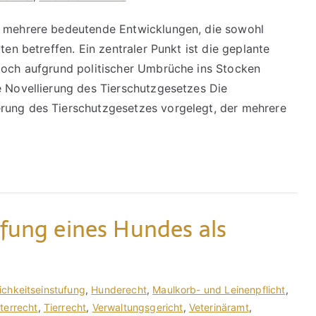
t mehrere bedeutende Entwicklungen, die sowohl
ten betreffen. Ein zentraler Punkt ist die geplante
edoch aufgrund politischer Umbrüche ins Stocken
e Novellierung des Tierschutzgesetzes Die
rung des Tierschutzgesetzes vorgelegt, der mehrere
ufung eines Hundes als
ichkeitseinstufung
,
Hunderecht
,
Maulkorb- und Leinenpflicht
,
lterrecht
,
Tierrecht
,
Verwaltungsgericht
,
Veterinäramt
,