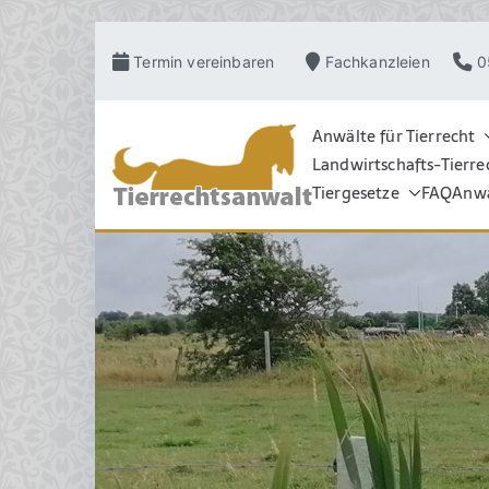
Zum
Termin vereinbaren
Fachkanzleien
0
Inhalt
springen
Anwälte für Tierrecht
Landwirtschafts-Tierre
TIERRECHT
Pferderecht, Tierve
Grosstierrecht, Hu
Tiergesetze
FAQ
Anwa
Schadensrecht, Ve