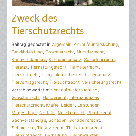
Zweck des
Tierschutzrechts
V
B
Beitrag gepostet in
K
Allgemein
,
Ankaufsuntersuchung
,
o
e
Gewährleistung
e
,
Grosstierrecht
,
Nutztierrecht
,
n
i
Sachverständige
i
,
Schadensersatz
,
Schadensrecht
,
h
t
Tierarzt
n
,
Tierhaftungsrecht
,
Tierhalterrecht
,
o
r
Tierkaufrecht
e
,
Tierquälerei
,
Tierrecht
,
Tierschutz
,
r
a
Tiervertragsrecht
K
,
Tierzuchtrecht
,
Versicherungsrecht
a
g
Verschlagwortet mit
o
Ankaufsuntersuchung
,
k
v
Grosstierrecht
m
,
Hunderecht
,
Internationales
R
e
Tierschutzrecht
m
,
Kräfte
,
Leiden
,
Leistungen
,
e
r
Mitgeschöpf
e
,
Notfälle
,
Nutztierrecht
,
Pferderecht
,
c
ö
Sachverständige
n
,
Schäden
,
Schadensrecht
,
h
f
Schmerzen
t
,
Tierarztrecht
,
Tierhaftungsrecht
,
t
f
Tierhalterrecht
a
,
Tierhaltung
,
Tierprodukten
,