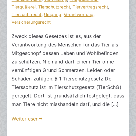
s
e
Tierquälerei
r
,
Tierschutzrecht
,
Tiervertragsrecht
,
a
n
Tierzuchtrecht
e
,
Umgang
,
Verantwortung
,
zu
n
t
Versicherungsrecht
Zweck
w
l
Zweck dieses Gesetzes ist es, aus der
des
ä
i
Verantwortung des Menschen für das Tier als
Tierschutzrechts
l
c
t
h
Mitgeschöpf dessen Leben und Wohlbefinden
e
t
zu schützen. Niemand darf einem Tier ohne
a
vernünftigen Grund Schmerzen, Leiden oder
m
Schäden zufügen. § 1 Tierschutzgesetz Der
6
Tiersschutz ist im Tierschutzgesetz (TierSchG)
.
geregelt. Dort ist grundsätzlich festgelegt, dass
S
man Tiere nicht misshandeln darf, und die […]
e
p
Weiterlesen
t
e
m