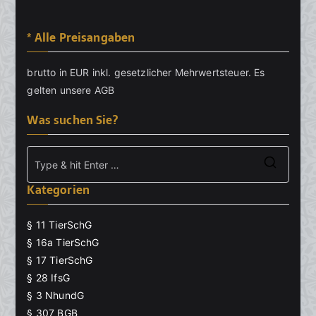
* Alle Preisangaben
brutto in EUR inkl. gesetzlicher Mehrwertsteuer. Es
gelten unsere
AGB
Was suchen Sie?
Searc
Kategorien
for:
§ 11 TierSchG
§ 16a TierSchG
§ 17 TierSchG
§ 28 IfsG
§ 3 NhundG
§ 307 BGB