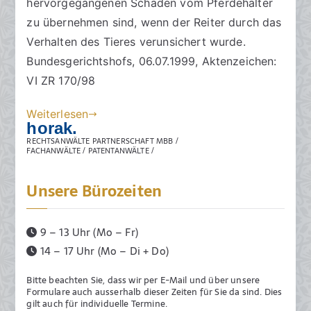
hervorgegangenen Schäden vom Pferdehalter
h
f
t
zu übernehmen sind, wenn der Reiter durch das
t
f
a
Verhalten des Tieres verunsichert wurde.
s
e
r
Bundesgerichtshofs, 06.07.1999, Aktenzeichen:
a
n
e
VI ZR 170/98
zu
n
t
Haftung
w
l
Weiterlesen
beim
ä
i
horak.
Reitunfall
l
c
RECHTSANWÄLTE PARTNERSCHAFT MBB /
FACHANWÄLTE / PATENTANWÄLTE /
t
h
e
t
Unsere Bürozeiten
a
m
2
9 – 13 Uhr (Mo – Fr)
5
14 – 17 Uhr (Mo – Di + Do)
.
J
Bitte beachten Sie, dass wir per E-Mail und über unsere
Formulare auch ausserhalb dieser Zeiten für Sie da sind. Dies
u
gilt auch für individuelle Termine.