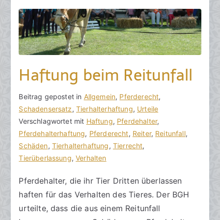
b
e
r
2
0
Haftung beim Reitunfall
2
3
V
B
Beitrag gepostet in
K
Allgemein
,
Pferderecht
,
o
e
Schadensersatz
e
,
Tierhalterhaftung
,
Urteile
n
i
Verschlagwortet mit
i
Haftung
,
Pferdehalter
,
h
t
Pferdehalterhaftung
n
,
Pferderecht
,
Reiter
,
Reitunfall
,
o
r
Schäden
e
,
Tierhalterhaftung
,
Tierrecht
,
r
a
Tierüberlassung
K
,
Verhalten
a
g
o
Pferdehalter, die ihr Tier Dritten überlassen
k
v
m
haften für das Verhalten des Tieres. Der BGH
R
e
m
e
r
e
urteilte, dass die aus einem Reitunfall
c
ö
n