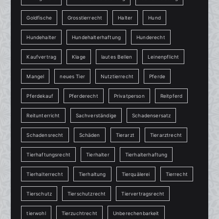
Goldfische
Grosstierrecht
Halter
Hund
Hundehalter
Hundehalterhaftung
Hunderecht
Kaufvertrag
Klage
lautes Bellen
Leinenpflicht
Mangel
neues Tier
Nutztierrecht
Pferde
Pferdekauf
Pferderecht
Privatperson
Reitpferd
Reitunterricht
Sachverständige
Schadensersatz
Schadensrecht
Schäden
Tierarzt
Tierarztrecht
Tierhaftungsrecht
Tierhalter
Tierhalterhaftung
Tierhalterrecht
Tierhaltung
Tierquälerei
Tierrecht
Tierschutz
Tierschutzrecht
Tiervertragsrecht
tierwohl
Tierzuchtrecht
Unberechenbarkeit