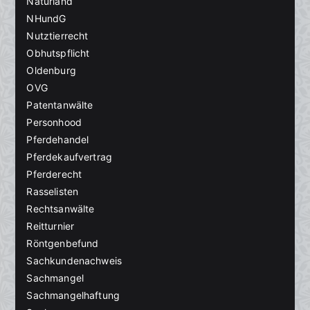
Naturland
NHundG
Nutztierrecht
Obhutspflicht
Oldenburg
OVG
Patentanwälte
Personhood
Pferdehandel
Pferdekaufvertrag
Pferderecht
Rasselisten
Rechtsanwälte
Reitturnier
Röntgenbefund
Sachkundenachweis
Sachmangel
Sachmangelhaftung