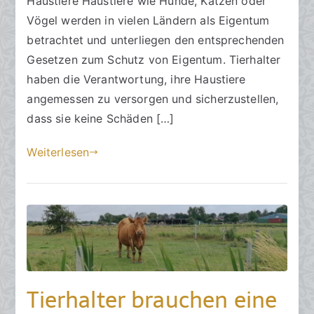
Haustiere Haustiere wie Hunde, Katzen oder
a
Vögel werden in vielen Ländern als Eigentum
m
betrachtet und unterliegen den entsprechenden
2
Gesetzen zum Schutz von Eigentum. Tierhalter
4
haben die Verantwortung, ihre Haustiere
.
angemessen zu versorgen und sicherzustellen,
O
dass sie keine Schäden […]
k
t
Weiterlesen
o
b
e
r
2
0
2
3
Tierhalter brauchen eine