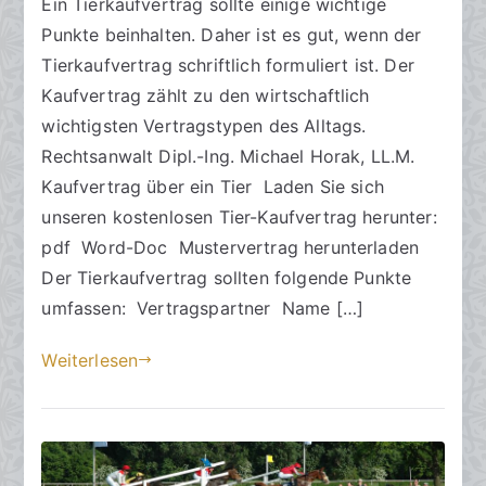
Ein Tierkaufvertrag sollte einige wichtige
gestalten
t
h
Punkte beinhalten. Daher ist es gut, wenn der
e
t
a
Tierkaufvertrag schriftlich formuliert ist. Der
m
Kaufvertrag zählt zu den wirtschaftlich
5
wichtigsten Vertragstypen des Alltags.
.
Rechtsanwalt Dipl.-Ing. Michael Horak, LL.M.
J
Kaufvertrag über ein Tier Laden Sie sich
u
unseren kostenlosen Tier-Kaufvertrag herunter:
l
pdf Word-Doc Mustervertrag herunterladen
i
Der Tierkaufvertrag sollten folgende Punkte
2
0
umfassen: Vertragspartner Name […]
2
Weiterlesen
4