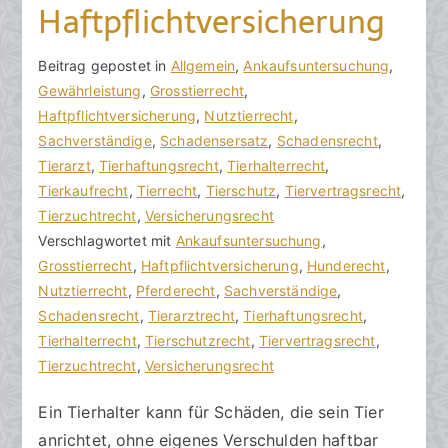
Haftpflichtversicherung
V
B
Beitrag gepostet in
K
Allgemein
,
Ankaufsuntersuchung
,
o
e
Gewährleistung
e
,
Grosstierrecht
,
n
i
Haftpflichtversicherung
i
,
Nutztierrecht
,
h
t
Sachverständige
n
,
Schadensersatz
,
Schadensrecht
,
o
r
Tierarzt
e
,
Tierhaftungsrecht
,
Tierhalterrecht
,
r
a
Tierkaufrecht
K
,
Tierrecht
,
Tierschutz
,
Tiervertragsrecht
,
a
g
Tierzuchtrecht
o
,
Versicherungsrecht
k
v
Verschlagwortet mit
m
Ankaufsuntersuchung
,
R
e
Grosstierrecht
m
,
Haftpflichtversicherung
,
Hunderecht
,
e
r
Nutztierrecht
e
,
Pferderecht
,
Sachverständige
,
c
ö
Schadensrecht
n
,
Tierarztrecht
,
Tierhaftungsrecht
,
h
f
Tierhalterrecht
t
,
Tierschutzrecht
,
Tiervertragsrecht
,
t
f
Tierzuchtrecht
a
,
Versicherungsrecht
s
e
r
Ein Tierhalter kann für Schäden, die sein Tier
a
n
e
anrichtet, ohne eigenes Verschulden haftbar
zu
n
t