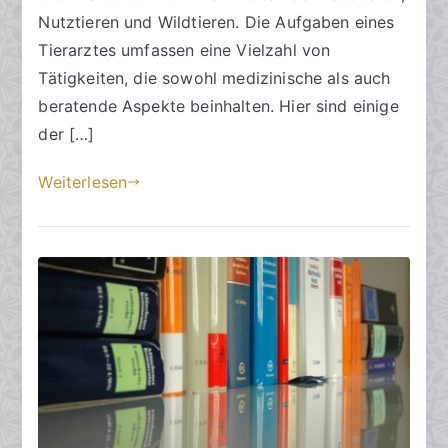
.
Nutztieren und Wildtieren. Die Aufgaben eines
A
Tierarztes umfassen eine Vielzahl von
p
Tätigkeiten, die sowohl medizinische als auch
r
beratende Aspekte beinhalten. Hier sind einige
i
der […]
l
2
Weiterlesen
0
2
4