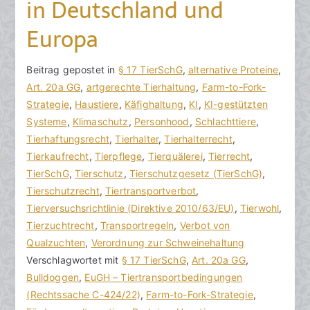
in Deutschland und
Europa
V
B
Beitrag gepostet in
K
§ 17 TierSchG
,
alternative Proteine
,
o
e
Art. 20a GG
e
,
artgerechte Tierhaltung
,
Farm-to-Fork-
n
i
Strategie
i
,
Haustiere
,
Käfighaltung
,
KI
,
KI-gestützten
h
t
Systeme
n
,
Klimaschutz
,
Personhood
,
Schlachttiere
,
o
r
Tierhaftungsrecht
e
,
Tierhalter
,
Tierhalterrecht
,
r
a
Tierkaufrecht
K
,
Tierpflege
,
Tierquälerei
,
Tierrecht
,
a
g
TierSchG
o
,
Tierschutz
,
Tierschutzgesetz (TierSchG)
,
k
v
Tierschutzrecht
m
,
Tiertransportverbot
,
R
e
Tierversuchsrichtlinie (Direktive 2010/63/EU)
m
,
Tierwohl
,
e
r
Tierzuchtrecht
e
,
Transportregeln
,
Verbot von
c
ö
Qualzuchten
n
,
Verordnung zur Schweinehaltung
h
f
Verschlagwortet mit
t
§ 17 TierSchG
,
Art. 20a GG
,
t
f
Bulldoggen
a
,
EuGH – Tiertransportbedingungen
s
e
(Rechtssache C-424/22)
r
,
Farm-to-Fork-Strategie
,