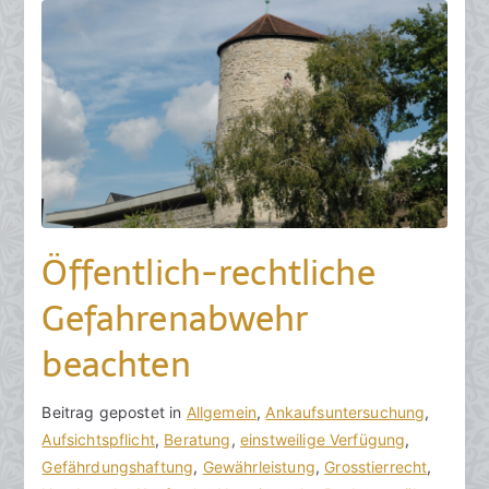
r
2
0
2
4
Öffentlich-rechtliche
Gefahrenabwehr
beachten
V
B
Beitrag gepostet in
K
Allgemein
,
Ankaufsuntersuchung
,
o
e
Aufsichtspflicht
e
,
Beratung
,
einstweilige Verfügung
,
n
i
Gefährdungshaftung
i
,
Gewährleistung
,
Grosstierrecht
,