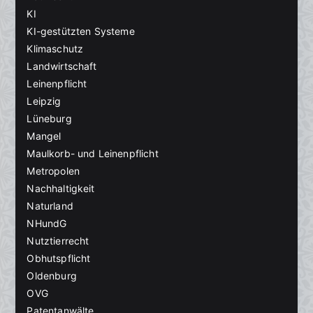
KI
KI-gestützten Systeme
Klimaschutz
Landwirtschaft
Leinenpflicht
Leipzig
Lüneburg
Mangel
Maulkorb- und Leinenpflicht
Metropolen
Nachhaltigkeit
Naturland
NHundG
Nutztierrecht
Obhutspflicht
Oldenburg
OVG
Patentanwälte