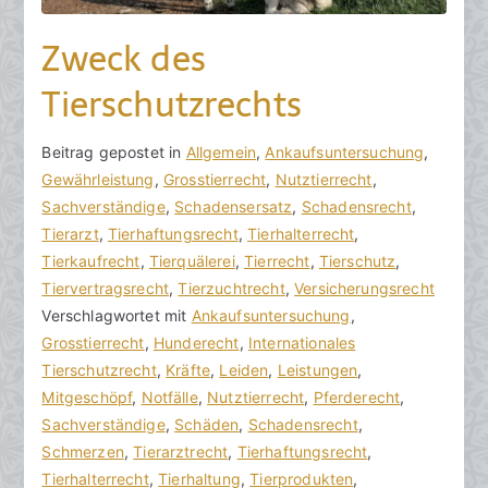
r
Zweck des
2
0
Tierschutzrechts
2
3
V
B
Beitrag gepostet in
K
Allgemein
,
Ankaufsuntersuchung
,
o
e
Gewährleistung
e
,
Grosstierrecht
,
Nutztierrecht
,
n
i
Sachverständige
i
,
Schadensersatz
,
Schadensrecht
,
h
t
Tierarzt
n
,
Tierhaftungsrecht
,
Tierhalterrecht
,
o
r
Tierkaufrecht
e
,
Tierquälerei
,
Tierrecht
,
Tierschutz
,
r
a
Tiervertragsrecht
K
,
Tierzuchtrecht
,
Versicherungsrecht
a
g
Verschlagwortet mit
o
Ankaufsuntersuchung
,
k
v
Grosstierrecht
m
,
Hunderecht
,
Internationales
R
e
Tierschutzrecht
m
,
Kräfte
,
Leiden
,
Leistungen
,
e
r
Mitgeschöpf
e
,
Notfälle
,
Nutztierrecht
,
Pferderecht
,
c
ö
Sachverständige
n
,
Schäden
,
Schadensrecht
,
h
f
Schmerzen
t
,
Tierarztrecht
,
Tierhaftungsrecht
,
t
f
Tierhalterrecht
a
,
Tierhaltung
,
Tierprodukten
,