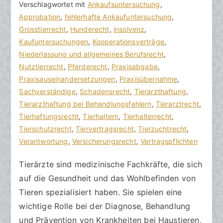
a
g
Verschlagwortet mit
o
Ankaufsuntersuchung
,
k
v
Approbation
m
,
fehlerhafte Ankaufuntersuchung
,
R
e
Grosstierrecht
m
,
Hunderecht
,
insolvenz
,
e
r
Kaufuntersuchungen
e
,
Kooperationsverträge
,
c
ö
Niederlassung und allgemeines Berufsrecht
n
,
h
f
Nutztierrecht
t
,
Pferderecht
,
Praxisabgabe
,
t
f
Praxisauseinandersetzungen
a
,
Praxisübernahme
,
s
e
Sachverständige
r
,
Schadensrecht
,
Tierarzthaftung
,
a
n
Tierarzthaftung bei Behandlungsfehlern
e
,
Tierarztrecht
,
zu
n
t
Tierhaftungsrecht
,
Tierhaltern
,
Tierhalterrecht
,
Tierarztaufgaben
w
l
Tierschutzrecht
,
Tiervertragsrecht
,
Tierzuchtrecht
,
und
ä
i
Verantwortung
,
Versicherungsrecht
,
Vertragspflichten
die
l
c
Tierärzte sind medizinische Fachkräfte, die sich
Verantwortung
t
h
auf die Gesundheit und das Wohlbefinden von
e
t
a
Tieren spezialisiert haben. Sie spielen eine
m
wichtige Rolle bei der Diagnose, Behandlung
2
und Prävention von Krankheiten bei Haustieren,