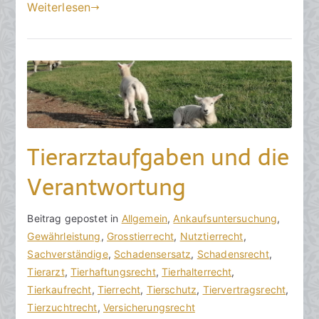
Weiterlesen
4
Tierarztaufgaben und die
Verantwortung
V
B
Beitrag gepostet in
K
Allgemein
,
Ankaufsuntersuchung
,
o
e
Gewährleistung
e
,
Grosstierrecht
,
Nutztierrecht
,
n
i
Sachverständige
i
,
Schadensersatz
,
Schadensrecht
,
h
t
Tierarzt
n
,
Tierhaftungsrecht
,
Tierhalterrecht
,
o
r
Tierkaufrecht
e
,
Tierrecht
,
Tierschutz
,
Tiervertragsrecht
,
r
a
Tierzuchtrecht
K
,
Versicherungsrecht