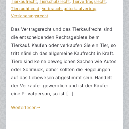
a
n
Tierkaufrecht
e
,
Tierschutzrecht
,
Tiervertragsrecht
,
zu
n
t
Tierzuchtrecht
,
Verbrauchsgüterkaufvertrag
,
Tierkaufrecht
w
l
Versicherungsrecht
beachten
ä
i
Das Vertragsrecht und das Tierkaufrecht sind
l
c
die entscheidenden Rechtsgebiete beim
t
h
e
t
Tierkauf. Kaufen oder verkaufen Sie ein Tier, so
a
tritt nämlich das allgemeine Kaufrecht in Kraft.
m
Tiere sind keine beweglichen Sachen wie Autos
2
oder Schmuck, daher sollten die Regelungen
0
auf das Lebewesen abgestimmt sein. Handelt
.
der Verkäufer gewerblich und ist der Käufer
F
eine Privatperson, so ist […]
e
b
Weiterlesen
r
u
a