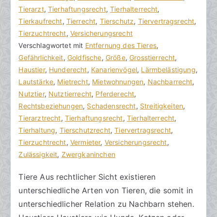
h
t
Tierarzt
n
,
Tierhaftungsrecht
,
Tierhalterrecht
,
o
r
Tierkaufrecht
e
,
Tierrecht
,
Tierschutz
,
Tiervertragsrecht
,
r
a
Tierzuchtrecht
K
,
Versicherungsrecht
a
g
Verschlagwortet mit
o
Entfernung des Tieres
,
k
v
Gefährlichkeit
m
,
Goldfische
,
Größe
,
Grosstierrecht
,
R
e
Haustier
m
,
Hunderecht
,
Kanarienvögel
,
Lärmbelästigung
,
e
r
Lautstärke
e
,
Mietrecht
,
Mietwohnungen
,
Nachbarrecht
,
c
ö
Nutztier
n
,
Nutztierrecht
,
Pferderecht
,
h
f
Rechtsbeziehungen
t
,
Schadensrecht
,
Streitigkeiten
,
t
f
Tierarztrecht
a
,
Tierhaftungsrecht
,
Tierhalterrecht
,
s
e
Tierhaltung
r
,
Tierschutzrecht
,
Tiervertragsrecht
,
a
n
Tierzuchtrecht
e
,
Vermieter
,
Versicherungsrecht
,
zu
n
t
Zulässigkeit
,
Zwergkaninchen
Tiere
w
l
Tiere Aus rechtlicher Sicht existieren
und
ä
i
unterschiedliche Arten von Tieren, die somit in
Nachbarn
l
c
t
h
unterschiedlicher Relation zu Nachbarn stehen.
e
t