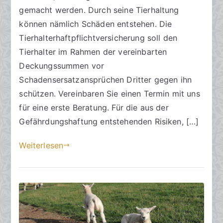
Tierhalter
w
l
gemacht werden. Durch seine Tierhaltung
brauchen
ä
i
können nämlich Schäden entstehen. Die
eine
l
c
Tierhalterhaftpflichtversicherung soll den
Haftpflichtversicherung
t
h
Tierhalter im Rahmen der vereinbarten
e
t
Deckungssummen vor
a
Schadensersatzansprüchen Dritter gegen ihn
m
schützen. Vereinbaren Sie einen Termin mit uns
2
für eine erste Beratung. Für die aus der
9
.
Gefährdungshaftung entstehenden Risiken, […]
S
Weiterlesen
e
p
t
e
m
b
e