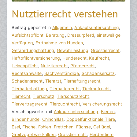
Nutztierrecht verstehen
V
B
Beitrag gepostet in
K
Allgemein
,
Ankaufsuntersuchung
,
o
e
Aufsichtspflicht
e
,
Beratung
,
Dressurpferd
,
einstweilige
n
i
Verfügung
i
,
Fortnahme von Hunden
,
h
t
Gefährdungshaftung
n
,
Gewährleistung
,
Grosstierrecht
,
o
r
Haftpflichtversicherung
e
,
Hunderecht
,
Kaufrecht
,
r
a
Leinenpflicht
K
,
Nutztierrecht
,
Pferderecht
,
a
g
Rechtsanwälte
o
,
Sachverständige
,
Schadensersatz
,
k
v
Schadensrecht
m
,
Tierarzt
,
Tierhaftungsrecht
,
R
e
Tierhalterhaftung
m
,
Tierhalterrecht
,
Tierkaufrecht
,
e
r
Tierrecht
e
,
Tierschutz
,
Tierschutzrecht
,
c
ö
Tiervertragsrecht
n
,
Tierzuchtrecht
,
Versicherungsrecht
h
f
Verschlagwortet mit
t
Ankaufsuntersuchung
,
Bienen
,
t
f
Blindenhunde
a
,
Chinchillas
,
Doppelfunktionale Tiere
,
s
e
Esel
r
,
Fische
,
Fohlen
,
Frettchen
,
Füchse
,
Geflügel
,
a
n
Greifvögel wie Falken
e
,
Grosstierrecht
,
Herdentiere
,