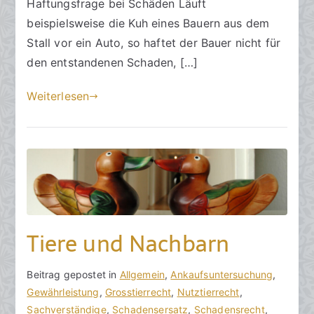
Haftungsfrage bei Schäden Läuft
r
beispielsweise die Kuh eines Bauern aus dem
2
Stall vor ein Auto, so haftet der Bauer nicht für
0
den entstandenen Schaden, […]
2
3
Weiterlesen
Tiere und Nachbarn
V
B
Beitrag gepostet in
K
Allgemein
,
Ankaufsuntersuchung
,
o
e
Gewährleistung
e
,
Grosstierrecht
,
Nutztierrecht
,
n
i
Sachverständige
i
,
Schadensersatz
,
Schadensrecht
,