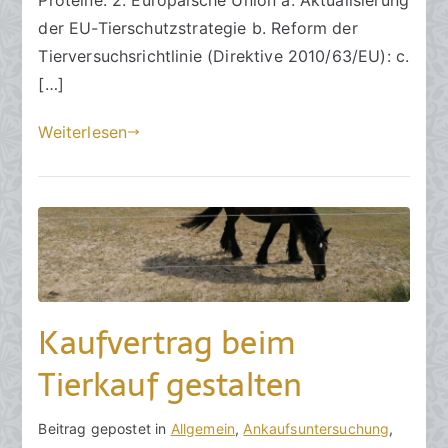
2
der EU-Tierschutzstrategie b. Reform der
0
2
Tierversuchsrichtlinie (Direktive 2010/63/EU): c.
5
[…]
Weiterlesen
Kaufvertrag beim
Tierkauf gestalten
V
B
Beitrag gepostet in
K
Allgemein
,
Ankaufsuntersuchung
,