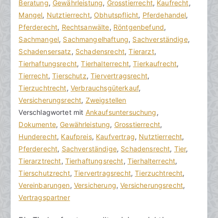
o
e
Beratung
e
,
Gewährleistung
,
Grosstierrecht
,
Kaufrecht
,
n
i
Mangel
i
,
Nutztierrecht
,
Obhutspflicht
,
Pferdehandel
,
h
t
Pferderecht
n
,
Rechtsanwälte
,
Röntgenbefund
,
o
r
Sachmangel
e
,
Sachmangelhaftung
,
Sachverständige
,
r
a
Schadensersatz
K
,
Schadensrecht
,
Tierarzt
,
a
g
Tierhaftungsrecht
o
,
Tierhalterrecht
,
Tierkaufrecht
,
k
v
Tierrecht
m
,
Tierschutz
,
Tiervertragsrecht
,
R
e
Tierzuchtrecht
m
,
Verbrauchsgüterkauf
,
e
r
Versicherungsrecht
e
,
Zweigstellen
c
ö
Verschlagwortet mit
n
Ankaufsuntersuchung
,
h
f
Dokumente
t
,
Gewährleistung
,
Grosstierrecht
,
t
f
Hunderecht
a
,
Kaufpreis
,
Kaufvertrag
,
Nutztierrecht
,
s
e
Pferderecht
r
,
Sachverständige
,
Schadensrecht
,
Tier
,
a
n
Tierarztrecht
e
,
Tierhaftungsrecht
,
Tierhalterrecht
,
zu
n
t
Tierschutzrecht
,
Tiervertragsrecht
,
Tierzuchtrecht
,
Kaufvertrag
w
l
Vereinbarungen
,
Versicherung
,
Versicherungsrecht
,
beim
ä
i
Vertragspartner
Tierkauf
l
c