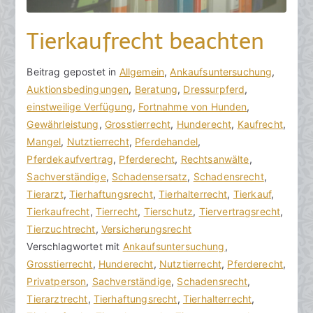
Tierkaufrecht beachten
V
B
Beitrag gepostet in
K
Allgemein
,
Ankaufsuntersuchung
,
o
e
Auktionsbedingungen
e
,
Beratung
,
Dressurpferd
,
n
i
einstweilige Verfügung
i
,
Fortnahme von Hunden
,
h
t
Gewährleistung
n
,
Grosstierrecht
,
Hunderecht
,
Kaufrecht
,
o
r
Mangel
e
,
Nutztierrecht
,
Pferdehandel
,
r
a
Pferdekaufvertrag
K
,
Pferderecht
,
Rechtsanwälte
,
a
g
Sachverständige
o
,
Schadensersatz
,
Schadensrecht
,
k
v
Tierarzt
m
,
Tierhaftungsrecht
,
Tierhalterrecht
,
Tierkauf
,
R
e
Tierkaufrecht
m
,
Tierrecht
,
Tierschutz
,
Tiervertragsrecht
,
e
r
Tierzuchtrecht
e
,
Versicherungsrecht
c
ö
Verschlagwortet mit
n
Ankaufsuntersuchung
,
h
f
Grosstierrecht
t
,
Hunderecht
,
Nutztierrecht
,
Pferderecht
,
t
f
Privatperson
a
,
Sachverständige
,
Schadensrecht
,
s
e
Tierarztrecht
r
,
Tierhaftungsrecht
,
Tierhalterrecht
,