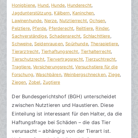
zu
n
t
Honigbiene
,
Hund
,
Hunde
,
Hunderecht
,
Nutztierrecht
w
l
Jagdunterstützung
,
Kälbern
,
Kaninchen
,
verstehen
ä
i
Lawinenhunde
,
Nerze
,
Nutztierrecht
,
Ochsen
,
l
c
Pelztiere
,
Pferde
,
Pferderecht
,
Reittiere
,
Rinder
,
t
h
Sachverständige
,
Schadensrecht
,
Schlachttiere
,
e
t
Schweine
,
Seidenraupen
,
Spürhunde
,
Therapietiere
,
a
Tierarztrecht
,
Tierhaftungsrecht
,
Tierhalterrecht
,
m
Tierschutzrecht
,
Tiervertragsrecht
,
Tierzuchtrecht
,
2
Tragtiere
,
Versicherungsrecht
,
Versuchstiere für die
9
Forschung
,
Waschbären
,
Weinbergschnecken
,
Ziege
,
.
Ziegen
,
Zobel
,
Zugtiere
N
Der Bundesgerichtshof (BGH) unterscheidet
o
zwischen Nutztieren und Haustieren. Diese
v
e
Einteilung ist interessant für den Halter, da die
m
Haftungsfrage bei Schäden – die das Tier
b
verursacht – abhängig von der Tierart ist.
e