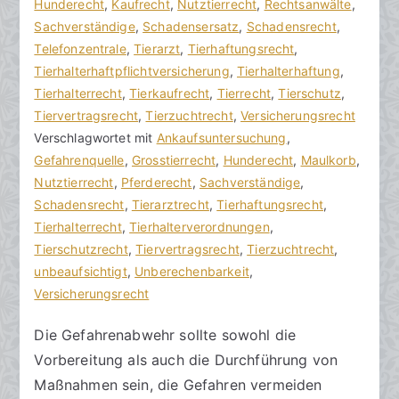
h
t
Hunderecht
n
,
Kaufrecht
,
Nutztierrecht
,
Rechtsanwälte
,
o
r
Sachverständige
e
,
Schadensersatz
,
Schadensrecht
,
r
a
Telefonzentrale
K
,
Tierarzt
,
Tierhaftungsrecht
,
a
g
Tierhalterhaftpflichtversicherung
o
,
Tierhalterhaftung
,
k
v
Tierhalterrecht
m
,
Tierkaufrecht
,
Tierrecht
,
Tierschutz
,
R
e
Tiervertragsrecht
m
,
Tierzuchtrecht
,
Versicherungsrecht
e
r
Verschlagwortet mit
e
Ankaufsuntersuchung
,
c
ö
Gefahrenquelle
n
,
Grosstierrecht
,
Hunderecht
,
Maulkorb
,
h
f
Nutztierrecht
t
,
Pferderecht
,
Sachverständige
,
t
f
Schadensrecht
a
,
Tierarztrecht
,
Tierhaftungsrecht
,
s
e
Tierhalterrecht
r
,
Tierhalterverordnungen
,
a
n
Tierschutzrecht
e
,
Tiervertragsrecht
,
Tierzuchtrecht
,
zu
n
t
unbeaufsichtigt
,
Unberechenbarkeit
,
Öffentlich-
w
l
Versicherungsrecht
rechtliche
ä
i
Die Gefahrenabwehr sollte sowohl die
Gefahrenabwehr
l
c
Vorbereitung als auch die Durchführung von
beachten
t
h
e
t
Maßnahmen sein, die Gefahren vermeiden