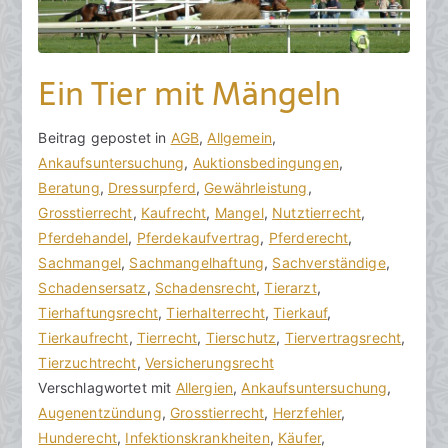
Ein Tier mit Mängeln
V
B
Beitrag gepostet in
K
AGB
,
Allgemein
,
o
e
Ankaufsuntersuchung
e
,
Auktionsbedingungen
,
n
i
Beratung
i
,
Dressurpferd
,
Gewährleistung
,
h
t
Grosstierrecht
n
,
Kaufrecht
,
Mangel
,
Nutztierrecht
,
o
r
Pferdehandel
e
,
Pferdekaufvertrag
,
Pferderecht
,
r
a
Sachmangel
K
,
Sachmangelhaftung
,
Sachverständige
,
a
g
Schadensersatz
o
,
Schadensrecht
,
Tierarzt
,
k
v
Tierhaftungsrecht
m
,
Tierhalterrecht
,
Tierkauf
,
R
e
Tierkaufrecht
m
,
Tierrecht
,
Tierschutz
,
Tiervertragsrecht
,
e
r
Tierzuchtrecht
e
,
Versicherungsrecht
c
ö
Verschlagwortet mit
n
Allergien
,
Ankaufsuntersuchung
,
h
f
Augenentzündung
t
,
Grosstierrecht
,
Herzfehler
,
t
f
Hunderecht
a
,
Infektionskrankheiten
,
Käufer
,