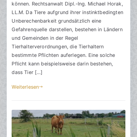
a
können. Rechtsanwalt Dipl.-Ing. Michael Horak,
m
LL.M. Da Tiere aufgrund ihrer instinktbedingten
2
Unberechenbarkeit grundsätzlich eine
2
Gefahrenquelle darstellen, bestehen in Ländern
.
und Gemeinden in der Regel
D
Tierhalterverordnungen, die Tierhaltern
e
bestimmte Pflichten auferlegen. Eine solche
z
e
Pflicht kann beispielsweise darin bestehen,
m
dass Tier […]
b
e
Weiterlesen
r
2
0
2
3