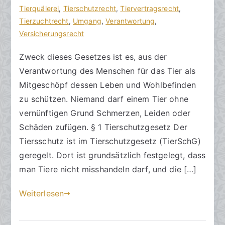
s
e
Tierquälerei
r
,
Tierschutzrecht
,
Tiervertragsrecht
,
a
n
Tierzuchtrecht
e
,
Umgang
,
Verantwortung
,
zu
n
t
Versicherungsrecht
Zweck
w
l
Zweck dieses Gesetzes ist es, aus der
des
ä
i
Verantwortung des Menschen für das Tier als
Tierschutzrechts
l
c
t
h
Mitgeschöpf dessen Leben und Wohlbefinden
e
t
zu schützen. Niemand darf einem Tier ohne
a
vernünftigen Grund Schmerzen, Leiden oder
m
Schäden zufügen. § 1 Tierschutzgesetz Der
6
Tiersschutz ist im Tierschutzgesetz (TierSchG)
.
geregelt. Dort ist grundsätzlich festgelegt, dass
S
man Tiere nicht misshandeln darf, und die […]
e
p
Weiterlesen
t
e
m