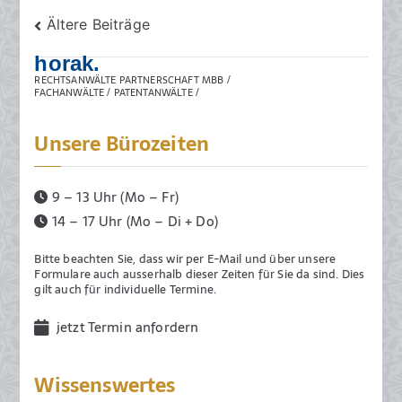
Beitragsnavigation
b
Ältere Beiträge
e
horak.
r
RECHTSANWÄLTE PARTNERSCHAFT MBB /
2
FACHANWÄLTE / PATENTANWÄLTE /
0
2
Unsere Bürozeiten
3
9 – 13 Uhr (Mo – Fr)
14 – 17 Uhr (Mo – Di + Do)
Bitte beachten Sie, dass wir per E-Mail und über unsere
Formulare auch ausserhalb dieser Zeiten für Sie da sind. Dies
gilt auch für individuelle Termine.
jetzt Termin anfordern
Wissenswertes