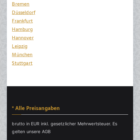
Bremen
Düsseldorf
Frankfurt
Hamburg
Hannover
Leipzig
München
Stuttgart
* Alle Preisangaben
brutto in EUR inkl. gesetzlicher Mehrwertsteuer. Es
gelten unsere
AGB