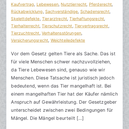
s
e
Kaufvertrag
r
,
Lebewesen
,
Nutztierrecht
,
Pferderecht
,
a
n
Rückabwicklung
e
,
Sachverständige
,
Schadensrecht
,
zu
n
t
Skelettdefekte
,
Tierarztrecht
,
Tierhaftungsrecht
,
Ein
w
l
Tierhalterrecht
,
Tierschutzrecht
,
Tiervertragsrecht
,
Tier
ä
i
Tierzuchtrecht
,
Verhaltensstörungen
,
mit
l
c
Versicherungsrecht
,
Weichteiledefekte
Mängeln
t
h
Vor dem Gesetz gelten Tiere als Sache. Das ist
e
t
für viele Menschen schwer nachzuvollziehen,
a
m
da Tiere Lebewesen sind, genauso wie wir
7
Menschen. Diese Tatsache ist juristisch jedoch
.
bedeutend, wenn das Tier mangelhaft ist. Bei
M
einem mangelhaften Tier hat der Käufer nämlich
a
Anspruch auf Gewährleistung. Der Gesetzgeber
i
unterscheidet zwischen zwei Bedingungen für
2
Mängel. Die Mängel beurteilt […]
0
2