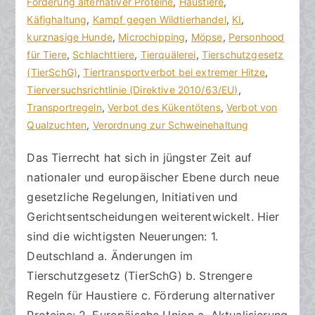
a
n
Förderung alternativer Proteine
e
,
Haustiere
,
zu
n
t
Käfighaltung
,
Kampf gegen Wildtierhandel
,
KI
,
Neuerungen
w
l
kurznasige Hunde
,
Microchipping
,
Möpse
,
Personhood
im
ä
i
für Tiere
,
Schlachttiere
,
Tierquälerei
,
Tierschutzgesetz
Tierrecht
l
c
(TierSchG)
,
Tiertransportverbot bei extremer Hitze
,
in
t
h
Tierversuchsrichtlinie (Direktive 2010/63/EU)
,
Deutschland
e
t
Transportregeln
,
Verbot des Kükentötens
,
Verbot von
und
a
Qualzuchten
,
Verordnung zur Schweinehaltung
Europa
m
Das Tierrecht hat sich in jüngster Zeit auf
1
nationaler und europäischer Ebene durch neue
7
.
gesetzliche Regelungen, Initiativen und
J
Gerichtsentscheidungen weiterentwickelt. Hier
a
sind die wichtigsten Neuerungen: 1.
n
Deutschland a. Änderungen im
u
Tierschutzgesetz (TierSchG) b. Strengere
a
Regeln für Haustiere c. Förderung alternativer
r
Proteine: 2. Europäische Union a. Aktualisierung