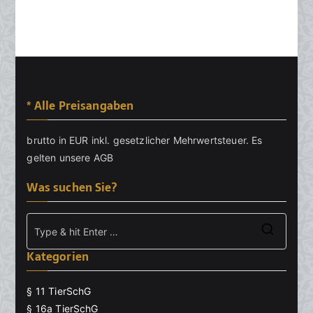
* Alle Preisangaben
brutto in EUR inkl. gesetzlicher Mehrwertsteuer. Es
gelten unsere
AGB
Was suchen Sie?
Searc
Kategorien
for:
§ 11 TierSchG
§ 16a TierSchG