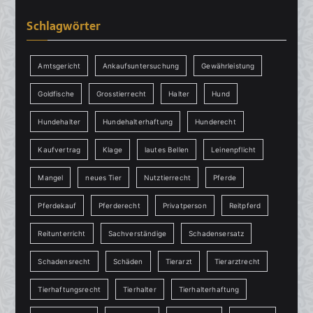
Schlagwörter
Amtsgericht
Ankaufsuntersuchung
Gewährleistung
Goldfische
Grosstierrecht
Halter
Hund
Hundehalter
Hundehalterhaftung
Hunderecht
Kaufvertrag
Klage
lautes Bellen
Leinenpflicht
Mangel
neues Tier
Nutztierrecht
Pferde
Pferdekauf
Pferderecht
Privatperson
Reitpferd
Reitunterricht
Sachverständige
Schadensersatz
Schadensrecht
Schäden
Tierarzt
Tierarztrecht
Tierhaftungsrecht
Tierhalter
Tierhalterhaftung