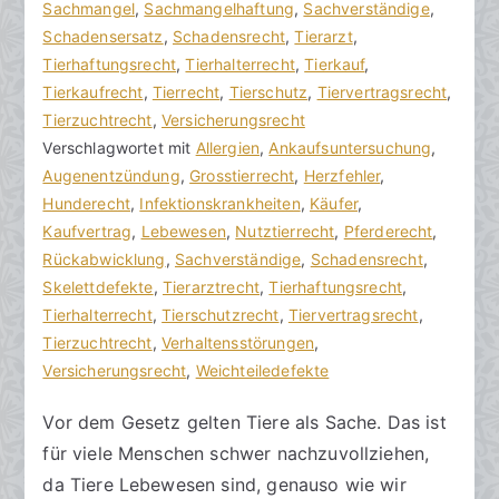
r
a
Sachmangel
K
,
Sachmangelhaftung
,
Sachverständige
,
a
g
Schadensersatz
o
,
Schadensrecht
,
Tierarzt
,
k
v
Tierhaftungsrecht
m
,
Tierhalterrecht
,
Tierkauf
,
R
e
Tierkaufrecht
m
,
Tierrecht
,
Tierschutz
,
Tiervertragsrecht
,
e
r
Tierzuchtrecht
e
,
Versicherungsrecht
c
ö
Verschlagwortet mit
n
Allergien
,
Ankaufsuntersuchung
,
h
f
Augenentzündung
t
,
Grosstierrecht
,
Herzfehler
,
t
f
Hunderecht
a
,
Infektionskrankheiten
,
Käufer
,
s
e
Kaufvertrag
r
,
Lebewesen
,
Nutztierrecht
,
Pferderecht
,
a
n
Rückabwicklung
e
,
Sachverständige
,
Schadensrecht
,
zu
n
t
Skelettdefekte
,
Tierarztrecht
,
Tierhaftungsrecht
,
Ein
w
l
Tierhalterrecht
,
Tierschutzrecht
,
Tiervertragsrecht
,
Tier
ä
i
Tierzuchtrecht
,
Verhaltensstörungen
,
mit
l
c
Versicherungsrecht
,
Weichteiledefekte
Mängeln
t
h
Vor dem Gesetz gelten Tiere als Sache. Das ist
e
t
für viele Menschen schwer nachzuvollziehen,
a
m
da Tiere Lebewesen sind, genauso wie wir