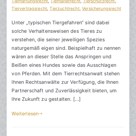
c
ö
Tierhaftungsrecht
n
,
Tierhalterrecht
,
Tierschutzrecht
,
h
f
Tiervertragsrecht
t
,
Tierzuchtrecht
,
Versicherungsrecht
t
f
a
Unter „typischen Tiergefahren“ sind dabei
s
e
r
solche Verhaltensweisen des Tieres zu
a
n
e
zu
n
t
verstehen, die seiner jeweiligen Spezies
Typische
w
l
naturgemäß eigen sind. Beispielhaft zu nennen
Tiergefahren
ä
i
wären an dieser Stelle das Anspringen und
l
c
Beißen eines Hundes sowie das Ausschlagen
t
h
von Pferden. Mit dem Tierrechtsanwalt stehen
e
t
Ihnen Rechtsanwälte zur Verfügung, die Ihnen
a
Partnerschaft und Zuverlässigkeit bieten, um
m
Ihre Zukunft zu gestalten. […]
1
8
Weiterlesen
.
A
p