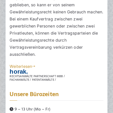
R
e
m
geblieben, so kann er von seinem
e
r
e
Gewährleistungsrecht keinen Gebrauch machen.
c
ö
n
Bei einem Kaufvertrag zwischen zwei
h
f
t
gewerblichen Personen oder zwischen zwei
t
f
a
Privatleuten, können die Vertragsparteien die
s
e
r
Gewährleistungsrechte durch
a
n
e
Vertragsvereinbarung verkürzen oder
zu
n
t
ausschließen.
Ausschluss
w
l
der
ä
i
Weiterlesen
Gewährleistung
l
c
horak.
beim
t
h
RECHTSANWÄLTE PARTNERSCHAFT MBB /
Tierkauf
FACHANWÄLTE / PATENTANWÄLTE /
e
t
a
Unsere Bürozeiten
m
2
1
9 – 13 Uhr (Mo – Fr)
.