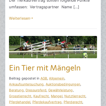
Der Tierkaufvertrag sollten folgende Punkte
2
0
umfassen: Vertragspartner Name […]
2
Weiterlesen
4
Ein Tier mit Mängeln
V
B
Beitrag gepostet in
K
AGB
,
Allgemein
,
o
e
Ankaufsuntersuchung
e
,
Auktionsbedingungen
,
n
i
Beratung
i
,
Dressurpferd
,
Gewährleistung
,
h
t
Grosstierrecht
n
,
Kaufrecht
,
Mangel
,
Nutztierrecht
,
o
r
Pferdehandel
e
,
Pferdekaufvertrag
,
Pferderecht
,