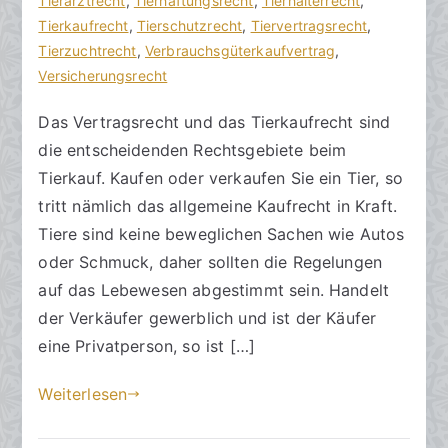
s
e
Tierarztrecht
r
,
Tierhaftungsrecht
,
Tierhalterrecht
,
a
n
Tierkaufrecht
e
,
Tierschutzrecht
,
Tiervertragsrecht
,
zu
n
t
Tierzuchtrecht
,
Verbrauchsgüterkaufvertrag
,
Tierkaufrecht
w
l
Versicherungsrecht
beachten
ä
i
Das Vertragsrecht und das Tierkaufrecht sind
l
c
die entscheidenden Rechtsgebiete beim
t
h
e
t
Tierkauf. Kaufen oder verkaufen Sie ein Tier, so
a
tritt nämlich das allgemeine Kaufrecht in Kraft.
m
Tiere sind keine beweglichen Sachen wie Autos
2
oder Schmuck, daher sollten die Regelungen
0
auf das Lebewesen abgestimmt sein. Handelt
.
der Verkäufer gewerblich und ist der Käufer
F
eine Privatperson, so ist […]
e
b
Weiterlesen
r
u