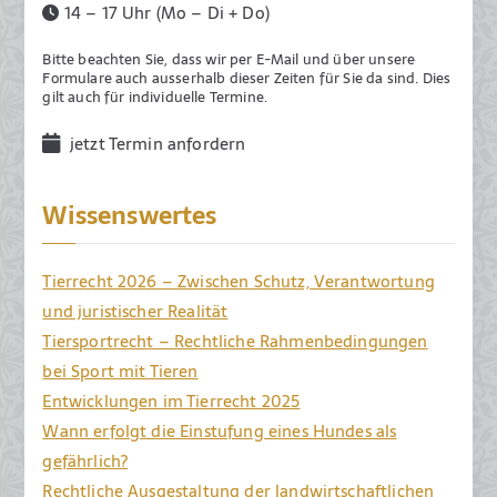
14 – 17 Uhr (Mo – Di + Do)
F
e
Bitte beachten Sie, dass wir per E-Mail und über unsere
b
Formulare auch ausserhalb dieser Zeiten für Sie da sind. Dies
gilt auch für individuelle Termine.
r
u
jetzt Termin anfordern
a
r
Wissenswertes
2
0
2
Tierrecht 2026 – Zwischen Schutz, Verantwortung
2
und juristischer Realität
Tiersportrecht – Rechtliche Rahmenbedingungen
bei Sport mit Tieren
Entwicklungen im Tierrecht 2025
Wann erfolgt die Einstufung eines Hundes als
gefährlich?
Rechtliche Ausgestaltung der landwirtschaftlichen