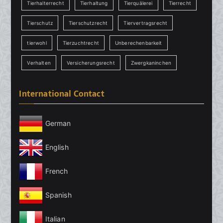
Tierhalterrecht
Tierhaltung
Tierquälerei
Tierrecht
Tierschutz
Tierschutzrecht
Tiervertragsrecht
tierwohl
Tierzuchtrecht
Unberechenbarkeit
Verhalten
Versicherungsrecht
Zwergkaninchen
International Contact
German
English
French
Spanish
Italian