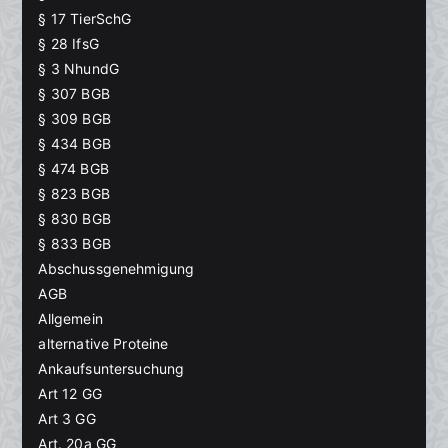
§ 17 TierSchG
§ 28 IfsG
§ 3 NhundG
§ 307 BGB
§ 309 BGB
§ 434 BGB
§ 474 BGB
§ 823 BGB
§ 830 BGB
§ 833 BGB
Abschussgenehmigung
AGB
Allgemein
alternative Proteine
Ankaufsuntersuchung
Art 12 GG
Art 3 GG
Art. 20a GG