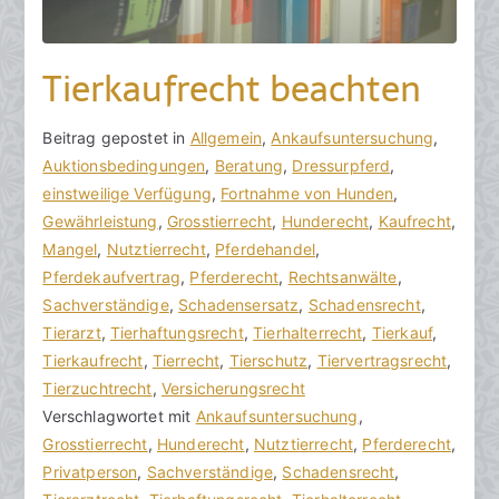
Tierkaufrecht beachten
V
B
Beitrag gepostet in
K
Allgemein
,
Ankaufsuntersuchung
,
o
e
Auktionsbedingungen
e
,
Beratung
,
Dressurpferd
,
n
i
einstweilige Verfügung
i
,
Fortnahme von Hunden
,
h
t
Gewährleistung
n
,
Grosstierrecht
,
Hunderecht
,
Kaufrecht
,
o
r
Mangel
e
,
Nutztierrecht
,
Pferdehandel
,
r
a
Pferdekaufvertrag
K
,
Pferderecht
,
Rechtsanwälte
,
a
g
Sachverständige
o
,
Schadensersatz
,
Schadensrecht
,
k
v
Tierarzt
m
,
Tierhaftungsrecht
,
Tierhalterrecht
,
Tierkauf
,
R
e
Tierkaufrecht
m
,
Tierrecht
,
Tierschutz
,
Tiervertragsrecht
,
e
r
Tierzuchtrecht
e
,
Versicherungsrecht
c
ö
Verschlagwortet mit
n
Ankaufsuntersuchung
,
h
f
Grosstierrecht
t
,
Hunderecht
,
Nutztierrecht
,
Pferderecht
,
t
f
Privatperson
a
,
Sachverständige
,
Schadensrecht
,