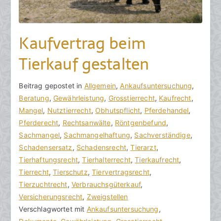
Kaufvertrag beim
Tierkauf gestalten
V
B
Beitrag gepostet in
K
Allgemein
,
Ankaufsuntersuchung
,
o
e
Beratung
e
,
Gewährleistung
,
Grosstierrecht
,
Kaufrecht
,
n
i
Mangel
i
,
Nutztierrecht
,
Obhutspflicht
,
Pferdehandel
,
h
t
Pferderecht
n
,
Rechtsanwälte
,
Röntgenbefund
,
o
r
Sachmangel
e
,
Sachmangelhaftung
,
Sachverständige
,
r
a
Schadensersatz
K
,
Schadensrecht
,
Tierarzt
,
a
g
Tierhaftungsrecht
o
,
Tierhalterrecht
,
Tierkaufrecht
,
k
v
Tierrecht
m
,
Tierschutz
,
Tiervertragsrecht
,
R
e
Tierzuchtrecht
m
,
Verbrauchsgüterkauf
,
e
r
Versicherungsrecht
e
,
Zweigstellen
c
ö
Verschlagwortet mit
n
Ankaufsuntersuchung
,