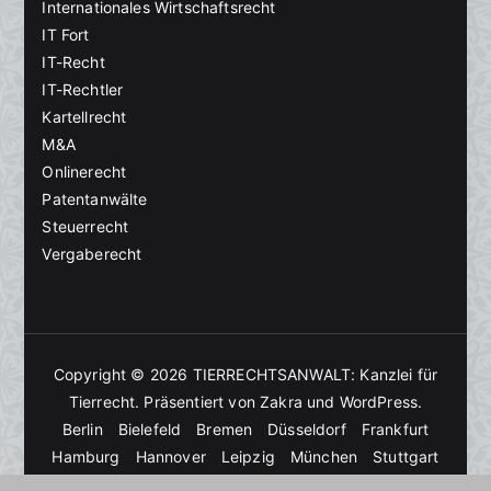
Internationales Wirtschaftsrecht
IT Fort
IT-Recht
IT-Rechtler
Kartellrecht
M&A
Onlinerecht
Patentanwälte
Steuerrecht
Vergaberecht
Copyright © 2026
TIERRECHTSANWALT: Kanzlei für
Tierrecht
. Präsentiert von
Zakra
und
WordPress
.
Berlin
Bielefeld
Bremen
Düsseldorf
Frankfurt
Hamburg
Hannover
Leipzig
München
Stuttgart