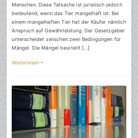
7
Menschen. Diese Tatsache ist juristisch jedoch
.
bedeutend, wenn das Tier mangelhaft ist. Bei
M
einem mangelhaften Tier hat der Käufer nämlich
a
Anspruch auf Gewährleistung. Der Gesetzgeber
i
unterscheidet zwischen zwei Bedingungen für
2
Mängel. Die Mängel beurteilt […]
0
2
Weiterlesen
4