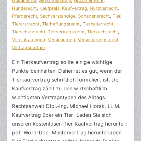
h
f
Dokumente
t
,
Gewährleistung
,
Grosstierrecht
,
t
f
Hunderecht
a
,
Kaufpreis
,
Kaufvertrag
,
Nutztierrecht
,
s
e
Pferderecht
r
,
Sachverständige
,
Schadensrecht
,
Tier
,
a
n
Tierarztrecht
e
,
Tierhaftungsrecht
,
Tierhalterrecht
,
zu
n
t
Tierschutzrecht
,
Tiervertragsrecht
,
Tierzuchtrecht
,
Kaufvertrag
w
l
Vereinbarungen
,
Versicherung
,
Versicherungsrecht
,
beim
ä
i
Vertragspartner
Tierkauf
l
c
Ein Tierkaufvertrag sollte einige wichtige
gestalten
t
h
Punkte beinhalten. Daher ist es gut, wenn der
e
t
a
Tierkaufvertrag schriftlich formuliert ist. Der
m
Kaufvertrag zählt zu den wirtschaftlich
5
wichtigsten Vertragstypen des Alltags.
.
Rechtsanwalt Dipl.-Ing. Michael Horak, LL.M.
J
Kaufvertrag über ein Tier Laden Sie sich
u
unseren kostenlosen Tier-Kaufvertrag herunter:
l
pdf Word-Doc Mustervertrag herunterladen
i