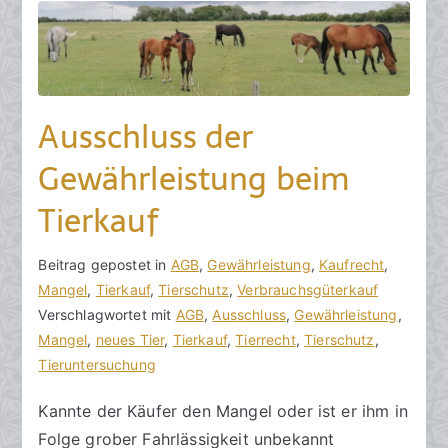
r
i
l
2
0
Ausschluss der
2
3
Gewährleistung beim
Tierkauf
V
B
Beitrag gepostet in
K
AGB
,
Gewährleistung
,
Kaufrecht
,
o
e
Mangel
e
,
Tierkauf
,
Tierschutz
,
Verbrauchsgüterkauf
n
i
Verschlagwortet mit
i
AGB
,
Ausschluss
,
Gewährleistung
,
h
t
Mangel
n
,
neues Tier
,
Tierkauf
,
Tierrecht
,
Tierschutz
,
o
r
Tieruntersuchung
e
r
a
K
Kannte der Käufer den Mangel oder ist er ihm in
a
g
o
Folge grober Fahrlässigkeit unbekannt
k
v
m