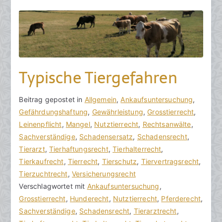
a
r
2
0
2
4
Typische Tiergefahren
V
B
Beitrag gepostet in
K
Allgemein
,
Ankaufsuntersuchung
,
o
e
Gefährdungshaftung
e
,
Gewährleistung
,
Grosstierrecht
,
n
i
Leinenpflicht
i
,
Mangel
,
Nutztierrecht
,
Rechtsanwälte
,
h
t
Sachverständige
n
,
Schadensersatz
,
Schadensrecht
,
o
r
Tierarzt
e
,
Tierhaftungsrecht
,
Tierhalterrecht
,
r
a
Tierkaufrecht
K
,
Tierrecht
,
Tierschutz
,
Tiervertragsrecht
,
a
g
Tierzuchtrecht
o
,
Versicherungsrecht
k
v
Verschlagwortet mit
m
Ankaufsuntersuchung
,
R
e
Grosstierrecht
m
,
Hunderecht
,
Nutztierrecht
,
Pferderecht
,
e
r
Sachverständige
e
,
Schadensrecht
,
Tierarztrecht
,