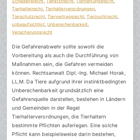
t
f
Schadensrecht
a
,
Tierarztrecht
,
Tierhaftungsrecht
,
s
e
Tierhalterrecht
r
,
Tierhalterverordnungen
,
a
n
Tierschutzrecht
e
,
Tiervertragsrecht
,
Tierzuchtrecht
,
zu
n
t
unbeaufsichtigt
,
Unberechenbarkeit
,
Öffentlich-
w
l
Versicherungsrecht
rechtliche
ä
i
Die Gefahrenabwehr sollte sowohl die
Gefahrenabwehr
l
c
Vorbereitung als auch die Durchführung von
beachten
t
h
e
t
Maßnahmen sein, die Gefahren vermeiden
a
können. Rechtsanwalt Dipl.-Ing. Michael Horak,
m
LL.M. Da Tiere aufgrund ihrer instinktbedingten
2
Unberechenbarkeit grundsätzlich eine
2
Gefahrenquelle darstellen, bestehen in Ländern
.
und Gemeinden in der Regel
D
Tierhalterverordnungen, die Tierhaltern
e
bestimmte Pflichten auferlegen. Eine solche
z
e
Pflicht kann beispielsweise darin bestehen,