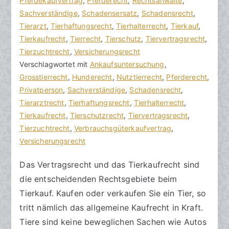
r
a
Pferdekaufvertrag
K
,
Pferderecht
,
Rechtsanwälte
,
a
g
Sachverständige
o
,
Schadensersatz
,
Schadensrecht
,
k
v
Tierarzt
m
,
Tierhaftungsrecht
,
Tierhalterrecht
,
Tierkauf
,
R
e
Tierkaufrecht
m
,
Tierrecht
,
Tierschutz
,
Tiervertragsrecht
,
e
r
Tierzuchtrecht
e
,
Versicherungsrecht
c
ö
Verschlagwortet mit
n
Ankaufsuntersuchung
,
h
f
Grosstierrecht
t
,
Hunderecht
,
Nutztierrecht
,
Pferderecht
,
t
f
Privatperson
a
,
Sachverständige
,
Schadensrecht
,
s
e
Tierarztrecht
r
,
Tierhaftungsrecht
,
Tierhalterrecht
,
a
n
Tierkaufrecht
e
,
Tierschutzrecht
,
Tiervertragsrecht
,
zu
n
t
Tierzuchtrecht
,
Verbrauchsgüterkaufvertrag
,
Tierkaufrecht
w
l
Versicherungsrecht
beachten
ä
i
Das Vertragsrecht und das Tierkaufrecht sind
l
c
die entscheidenden Rechtsgebiete beim
t
h
e
t
Tierkauf. Kaufen oder verkaufen Sie ein Tier, so
a
tritt nämlich das allgemeine Kaufrecht in Kraft.
m
Tiere sind keine beweglichen Sachen wie Autos