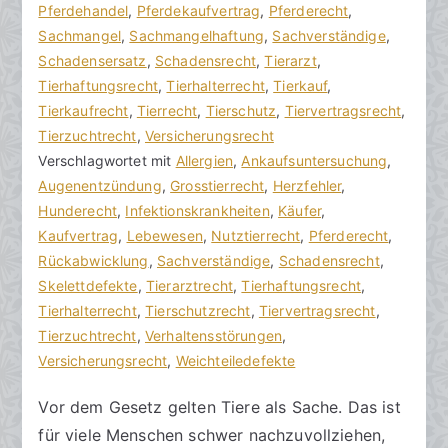
o
r
Pferdehandel
e
,
Pferdekaufvertrag
,
Pferderecht
,
r
a
Sachmangel
K
,
Sachmangelhaftung
,
Sachverständige
,
a
g
Schadensersatz
o
,
Schadensrecht
,
Tierarzt
,
k
v
Tierhaftungsrecht
m
,
Tierhalterrecht
,
Tierkauf
,
R
e
Tierkaufrecht
m
,
Tierrecht
,
Tierschutz
,
Tiervertragsrecht
,
e
r
Tierzuchtrecht
e
,
Versicherungsrecht
c
ö
Verschlagwortet mit
n
Allergien
,
Ankaufsuntersuchung
,
h
f
Augenentzündung
t
,
Grosstierrecht
,
Herzfehler
,
t
f
Hunderecht
a
,
Infektionskrankheiten
,
Käufer
,
s
e
Kaufvertrag
r
,
Lebewesen
,
Nutztierrecht
,
Pferderecht
,
a
n
Rückabwicklung
e
,
Sachverständige
,
Schadensrecht
,
zu
n
t
Skelettdefekte
,
Tierarztrecht
,
Tierhaftungsrecht
,
Ein
w
l
Tierhalterrecht
,
Tierschutzrecht
,
Tiervertragsrecht
,
Tier
ä
i
Tierzuchtrecht
,
Verhaltensstörungen
,
mit
l
c
Versicherungsrecht
,
Weichteiledefekte
Mängeln
t
h
Vor dem Gesetz gelten Tiere als Sache. Das ist
e
t
für viele Menschen schwer nachzuvollziehen,
a