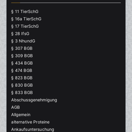
§ 11 TierSchG
§ 16a TierSchG
§ 17 TierSchG
§ 28 IfsG
§ 3 NhundG
§ 307 BGB
§ 309 BGB
§ 434 BGB
§ 474 BGB
§ 823 BGB
§ 830 BGB
§ 833 BGB
Abschussgenehmigung
AGB
Allgemein
alternative Proteine
Ankaufsuntersuchung