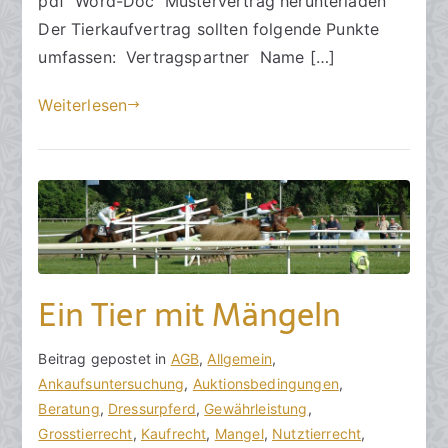
pdf Word-Doc Mustervertrag herunterladen
i
Der Tierkaufvertrag sollten folgende Punkte
2
0
umfassen: Vertragspartner Name […]
2
Weiterlesen
4
Ein Tier mit Mängeln
V
B
Beitrag gepostet in
K
AGB
,
Allgemein
,
o
e
Ankaufsuntersuchung
e
,
Auktionsbedingungen
,
n
i
Beratung
i
,
Dressurpferd
,
Gewährleistung
,
h
t
Grosstierrecht
n
,
Kaufrecht
,
Mangel
,
Nutztierrecht
,