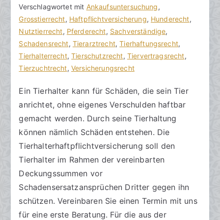
k
v
Verschlagwortet mit
m
Ankaufsuntersuchung
,
R
e
Grosstierrecht
m
,
Haftpflichtversicherung
,
Hunderecht
,
e
r
Nutztierrecht
e
,
Pferderecht
,
Sachverständige
,
c
ö
Schadensrecht
n
,
Tierarztrecht
,
Tierhaftungsrecht
,
h
f
Tierhalterrecht
t
,
Tierschutzrecht
,
Tiervertragsrecht
,
t
f
Tierzuchtrecht
a
,
Versicherungsrecht
s
e
r
Ein Tierhalter kann für Schäden, die sein Tier
a
n
e
anrichtet, ohne eigenes Verschulden haftbar
zu
n
t
Tierhalter
w
l
gemacht werden. Durch seine Tierhaltung
brauchen
ä
i
können nämlich Schäden entstehen. Die
eine
l
c
Tierhalterhaftpflichtversicherung soll den
Haftpflichtversicherung
t
h
Tierhalter im Rahmen der vereinbarten
e
t
Deckungssummen vor
a
Schadensersatzansprüchen Dritter gegen ihn
m
schützen. Vereinbaren Sie einen Termin mit uns
2
für eine erste Beratung. Für die aus der
9