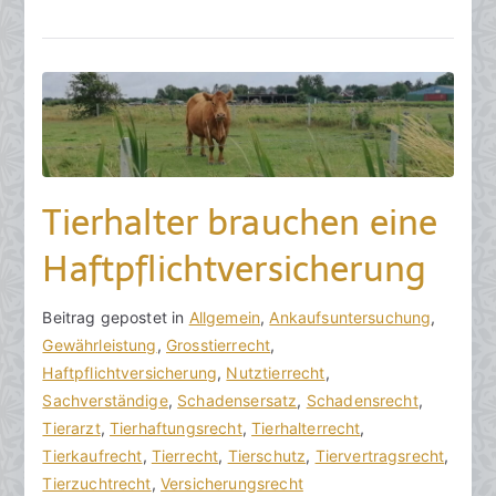
b
e
r
2
0
2
3
Tierhalter brauchen eine
Haftpflichtversicherung
V
B
Beitrag gepostet in
K
Allgemein
,
Ankaufsuntersuchung
,
o
e
Gewährleistung
e
,
Grosstierrecht
,
n
i
Haftpflichtversicherung
i
,
Nutztierrecht
,
h
t
Sachverständige
n
,
Schadensersatz
,
Schadensrecht
,
o
r
Tierarzt
e
,
Tierhaftungsrecht
,
Tierhalterrecht
,
r
a
Tierkaufrecht
K
,
Tierrecht
,
Tierschutz
,
Tiervertragsrecht
,
a
g
Tierzuchtrecht
o
,
Versicherungsrecht