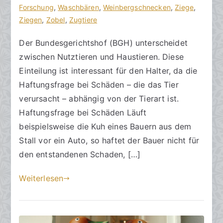
9
Forschung
,
Waschbären
,
Weinbergschnecken
,
Ziege
,
.
Ziegen
,
Zobel
,
Zugtiere
N
Der Bundesgerichtshof (BGH) unterscheidet
o
zwischen Nutztieren und Haustieren. Diese
v
e
Einteilung ist interessant für den Halter, da die
m
Haftungsfrage bei Schäden – die das Tier
b
verursacht – abhängig von der Tierart ist.
e
Haftungsfrage bei Schäden Läuft
r
beispielsweise die Kuh eines Bauern aus dem
2
Stall vor ein Auto, so haftet der Bauer nicht für
0
den entstandenen Schaden, […]
2
3
Weiterlesen