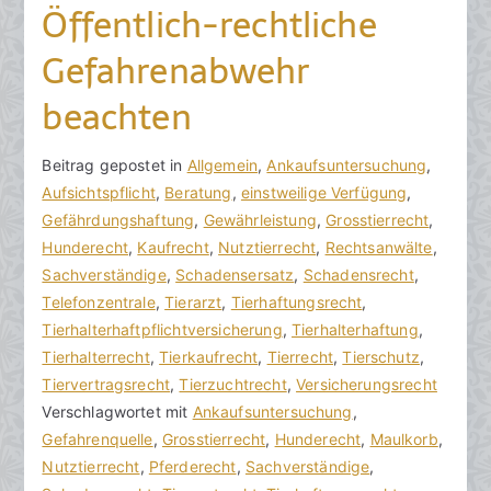
Öffentlich-rechtliche
Gefahrenabwehr
beachten
V
B
Beitrag gepostet in
K
Allgemein
,
Ankaufsuntersuchung
,
o
e
Aufsichtspflicht
e
,
Beratung
,
einstweilige Verfügung
,
n
i
Gefährdungshaftung
i
,
Gewährleistung
,
Grosstierrecht
,
h
t
Hunderecht
n
,
Kaufrecht
,
Nutztierrecht
,
Rechtsanwälte
,
o
r
Sachverständige
e
,
Schadensersatz
,
Schadensrecht
,
r
a
Telefonzentrale
K
,
Tierarzt
,
Tierhaftungsrecht
,
a
g
Tierhalterhaftpflichtversicherung
o
,
Tierhalterhaftung
,
k
v
Tierhalterrecht
m
,
Tierkaufrecht
,
Tierrecht
,
Tierschutz
,
R
e
Tiervertragsrecht
m
,
Tierzuchtrecht
,
Versicherungsrecht
e
r
Verschlagwortet mit
e
Ankaufsuntersuchung
,
c
ö
Gefahrenquelle
n
,
Grosstierrecht
,
Hunderecht
,
Maulkorb
,
h
f
Nutztierrecht
t
,
Pferderecht
,
Sachverständige
,