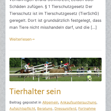
m
Schäden zufügen. § 1 Tierschutzgesetz Der
6
Tiersschutz ist im Tierschutzgesetz (TierSchG)
.
geregelt. Dort ist grundsätzlich festgelegt, dass
S
man Tiere nicht misshandeln darf, und die […]
e
p
Weiterlesen
t
e
m
b
e
r
2
0
Tierhalter sein
2
3
V
B
Beitrag gepostet in
K
Allgemein
,
Ankaufsuntersuchung
,
o
e
Aufsichtspflicht
e
,
Beratung
,
Dressurpferd
,
Fortnahme