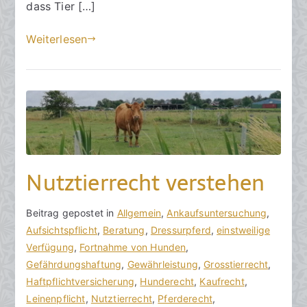
m
dass Tier […]
b
e
Weiterlesen
r
2
0
2
3
Nutztierrecht verstehen
V
B
Beitrag gepostet in
K
Allgemein
,
Ankaufsuntersuchung
,
o
e
Aufsichtspflicht
e
,
Beratung
,
Dressurpferd
,
einstweilige
n
i
Verfügung
i
,
Fortnahme von Hunden
,
h
t
Gefährdungshaftung
n
,
Gewährleistung
,
Grosstierrecht
,
o
r
Haftpflichtversicherung
e
,
Hunderecht
,
Kaufrecht
,
r
a
Leinenpflicht
K
,
Nutztierrecht
,
Pferderecht
,