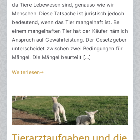
m
da Tiere Lebewesen sind, genauso wie wir
7
Menschen. Diese Tatsache ist juristisch jedoch
.
bedeutend, wenn das Tier mangelhaft ist. Bei
M
einem mangelhaften Tier hat der Käufer nämlich
a
Anspruch auf Gewährleistung. Der Gesetzgeber
i
unterscheidet zwischen zwei Bedingungen für
2
Mängel. Die Mängel beurteilt […]
0
2
Weiterlesen
4
Tierarztaufgaben und die