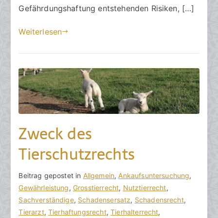
.
Gefährdungshaftung entstehenden Risiken, […]
S
Weiterlesen
e
p
t
e
m
b
e
r
Zweck des
2
0
Tierschutzrechts
2
3
V
B
Beitrag gepostet in
K
Allgemein
,
Ankaufsuntersuchung
,
o
e
Gewährleistung
e
,
Grosstierrecht
,
Nutztierrecht
,
n
i
Sachverständige
i
,
Schadensersatz
,
Schadensrecht
,
h
t
Tierarzt
n
,
Tierhaftungsrecht
,
Tierhalterrecht
,