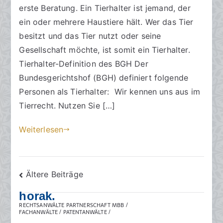
erste Beratung. Ein Tierhalter ist jemand, der
e
t
a
ein oder mehrere Haustiere hält. Wer das Tier
m
besitzt und das Tier nutzt oder seine
1
Gesellschaft möchte, ist somit ein Tierhalter.
4
Tierhalter-Definition des BGH Der
.
Bundesgerichtshof (BGH) definiert folgende
A
Personen als Tierhalter: Wir kennen uns aus im
u
Tierrecht. Nutzen Sie […]
g
u
Weiterlesen
s
t
2
Beitragsnavigation
0
Ältere Beiträge
2
horak.
3
RECHTSANWÄLTE PARTNERSCHAFT MBB /
FACHANWÄLTE / PATENTANWÄLTE /