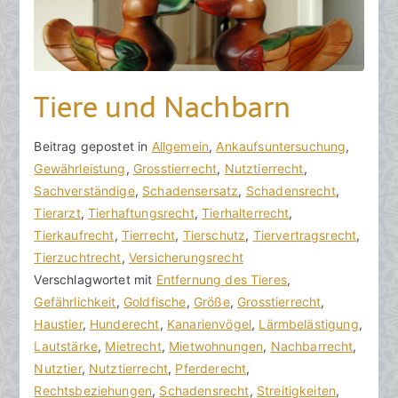
Tiere und Nachbarn
V
B
Beitrag gepostet in
K
Allgemein
,
Ankaufsuntersuchung
,
o
e
Gewährleistung
e
,
Grosstierrecht
,
Nutztierrecht
,
n
i
Sachverständige
i
,
Schadensersatz
,
Schadensrecht
,
h
t
Tierarzt
n
,
Tierhaftungsrecht
,
Tierhalterrecht
,
o
r
Tierkaufrecht
e
,
Tierrecht
,
Tierschutz
,
Tiervertragsrecht
,
r
a
Tierzuchtrecht
K
,
Versicherungsrecht
a
g
Verschlagwortet mit
o
Entfernung des Tieres
,
k
v
Gefährlichkeit
m
,
Goldfische
,
Größe
,
Grosstierrecht
,
R
e
Haustier
m
,
Hunderecht
,
Kanarienvögel
,
Lärmbelästigung
,
e
r
Lautstärke
e
,
Mietrecht
,
Mietwohnungen
,
Nachbarrecht
,
c
ö
Nutztier
n
,
Nutztierrecht
,
Pferderecht
,
h
f
Rechtsbeziehungen
t
,
Schadensrecht
,
Streitigkeiten
,