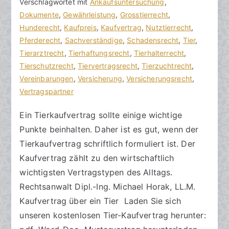
c
ö
Verschlagwortet mit
n
Ankaufsuntersuchung
,
h
f
Dokumente
t
,
Gewährleistung
,
Grosstierrecht
,
t
f
Hunderecht
a
,
Kaufpreis
,
Kaufvertrag
,
Nutztierrecht
,
s
e
Pferderecht
r
,
Sachverständige
,
Schadensrecht
,
Tier
,
a
n
Tierarztrecht
e
,
Tierhaftungsrecht
,
Tierhalterrecht
,
zu
n
t
Tierschutzrecht
,
Tiervertragsrecht
,
Tierzuchtrecht
,
Kaufvertrag
w
l
Vereinbarungen
,
Versicherung
,
Versicherungsrecht
,
beim
ä
i
Vertragspartner
Tierkauf
l
c
Ein Tierkaufvertrag sollte einige wichtige
gestalten
t
h
Punkte beinhalten. Daher ist es gut, wenn der
e
t
a
Tierkaufvertrag schriftlich formuliert ist. Der
m
Kaufvertrag zählt zu den wirtschaftlich
5
wichtigsten Vertragstypen des Alltags.
.
Rechtsanwalt Dipl.-Ing. Michael Horak, LL.M.
J
Kaufvertrag über ein Tier Laden Sie sich
u
unseren kostenlosen Tier-Kaufvertrag herunter:
l