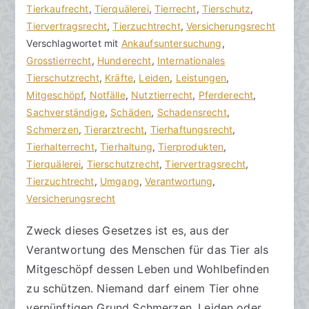
o
r
Tierkaufrecht
e
,
Tierquälerei
,
Tierrecht
,
Tierschutz
,
r
a
Tiervertragsrecht
K
,
Tierzuchtrecht
,
Versicherungsrecht
a
g
Verschlagwortet mit
o
Ankaufsuntersuchung
,
k
v
Grosstierrecht
m
,
Hunderecht
,
Internationales
R
e
Tierschutzrecht
m
,
Kräfte
,
Leiden
,
Leistungen
,
e
r
Mitgeschöpf
e
,
Notfälle
,
Nutztierrecht
,
Pferderecht
,
c
ö
Sachverständige
n
,
Schäden
,
Schadensrecht
,
h
f
Schmerzen
t
,
Tierarztrecht
,
Tierhaftungsrecht
,
t
f
Tierhalterrecht
a
,
Tierhaltung
,
Tierprodukten
,
s
e
Tierquälerei
r
,
Tierschutzrecht
,
Tiervertragsrecht
,
a
n
Tierzuchtrecht
e
,
Umgang
,
Verantwortung
,
zu
n
t
Versicherungsrecht
Zweck
w
l
Zweck dieses Gesetzes ist es, aus der
des
ä
i
Verantwortung des Menschen für das Tier als
Tierschutzrechts
l
c
t
h
Mitgeschöpf dessen Leben und Wohlbefinden
e
t
zu schützen. Niemand darf einem Tier ohne
a
vernünftigen Grund Schmerzen, Leiden oder