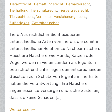
t
f
Tierarztrecht
a
,
Tierhaftungsrecht
,
Tierhalterrecht
,
s
e
Tierhaltung
r
,
Tierschutzrecht
,
Tiervertragsrecht
,
a
n
Tierzuchtrecht
e
,
Vermieter
,
Versicherungsrecht
,
zu
n
t
Zulässigkeit
,
Zwergkaninchen
Tiere
w
l
Tiere Aus rechtlicher Sicht existieren
und
ä
i
unterschiedliche Arten von Tieren, die somit in
Nachbarn
l
c
t
h
unterschiedlicher Relation zu Nachbarn stehen.
e
t
Haustiere Haustiere wie Hunde, Katzen oder
a
Vögel werden in vielen Ländern als Eigentum
m
betrachtet und unterliegen den entsprechenden
2
Gesetzen zum Schutz von Eigentum. Tierhalter
4
haben die Verantwortung, ihre Haustiere
.
angemessen zu versorgen und sicherzustellen,
O
dass sie keine Schäden […]
k
t
Weiterlesen
o