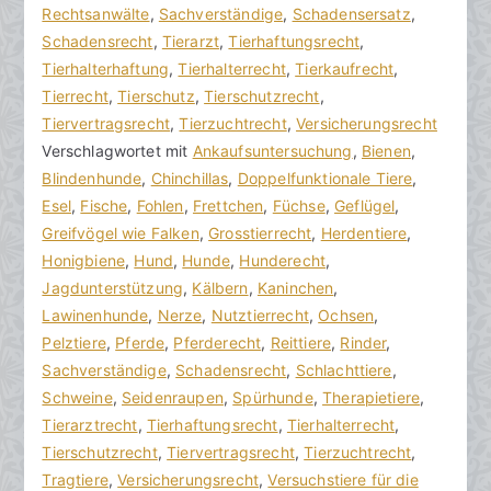
a
g
Rechtsanwälte
o
,
Sachverständige
,
Schadensersatz
,
k
v
Schadensrecht
m
,
Tierarzt
,
Tierhaftungsrecht
,
R
e
Tierhalterhaftung
m
,
Tierhalterrecht
,
Tierkaufrecht
,
e
r
Tierrecht
e
,
Tierschutz
,
Tierschutzrecht
,
c
ö
Tiervertragsrecht
n
,
Tierzuchtrecht
,
Versicherungsrecht
h
f
Verschlagwortet mit
t
Ankaufsuntersuchung
,
Bienen
,
t
f
Blindenhunde
a
,
Chinchillas
,
Doppelfunktionale Tiere
,
s
e
Esel
r
,
Fische
,
Fohlen
,
Frettchen
,
Füchse
,
Geflügel
,
a
n
Greifvögel wie Falken
e
,
Grosstierrecht
,
Herdentiere
,
zu
n
t
Honigbiene
,
Hund
,
Hunde
,
Hunderecht
,
Nutztierrecht
w
l
Jagdunterstützung
,
Kälbern
,
Kaninchen
,
verstehen
ä
i
Lawinenhunde
,
Nerze
,
Nutztierrecht
,
Ochsen
,
l
c
Pelztiere
,
Pferde
,
Pferderecht
,
Reittiere
,
Rinder
,
t
h
Sachverständige
,
Schadensrecht
,
Schlachttiere
,
e
t
Schweine
,
Seidenraupen
,
Spürhunde
,
Therapietiere
,
a
Tierarztrecht
,
Tierhaftungsrecht
,
Tierhalterrecht
,
m
Tierschutzrecht
,
Tiervertragsrecht
,
Tierzuchtrecht
,
2
Tragtiere
,
Versicherungsrecht
,
Versuchstiere für die