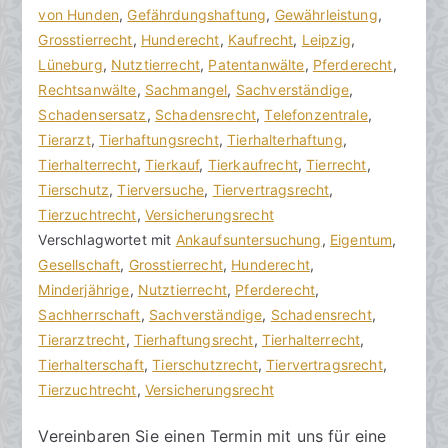
n
i
von Hunden
i
,
Gefährdungshaftung
,
Gewährleistung
,
h
t
Grosstierrecht
n
,
Hunderecht
,
Kaufrecht
,
Leipzig
,
o
r
Lüneburg
e
,
Nutztierrecht
,
Patentanwälte
,
Pferderecht
,
r
a
Rechtsanwälte
K
,
Sachmangel
,
Sachverständige
,
a
g
Schadensersatz
o
,
Schadensrecht
,
Telefonzentrale
,
k
v
Tierarzt
m
,
Tierhaftungsrecht
,
Tierhalterhaftung
,
R
e
Tierhalterrecht
m
,
Tierkauf
,
Tierkaufrecht
,
Tierrecht
,
e
r
Tierschutz
e
,
Tierversuche
,
Tiervertragsrecht
,
c
ö
Tierzuchtrecht
n
,
Versicherungsrecht
h
f
Verschlagwortet mit
t
Ankaufsuntersuchung
,
Eigentum
,
t
f
Gesellschaft
a
,
Grosstierrecht
,
Hunderecht
,
s
e
Minderjährige
r
,
Nutztierrecht
,
Pferderecht
,
a
n
Sachherrschaft
e
,
Sachverständige
,
Schadensrecht
,
zu
n
t
Tierarztrecht
,
Tierhaftungsrecht
,
Tierhalterrecht
,
Tierhalter
w
l
Tierhalterschaft
,
Tierschutzrecht
,
Tiervertragsrecht
,
sein
ä
i
Tierzuchtrecht
,
Versicherungsrecht
l
c
Vereinbaren Sie einen Termin mit uns für eine
t
h