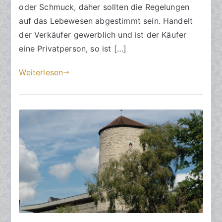
2
oder Schmuck, daher sollten die Regelungen
0
auf das Lebewesen abgestimmt sein. Handelt
.
der Verkäufer gewerblich und ist der Käufer
F
eine Privatperson, so ist […]
e
b
Weiterlesen
r
u
a
r
2
0
2
4