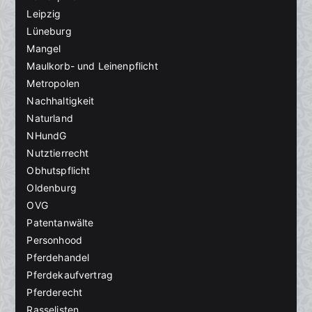
Leipzig
Lüneburg
Mangel
Maulkorb- und Leinenpflicht
Metropolen
Nachhaltigkeit
Naturland
NHundG
Nutztierrecht
Obhutspflicht
Oldenburg
OVG
Patentanwälte
Personhood
Pferdehandel
Pferdekaufvertrag
Pferderecht
Rasselisten