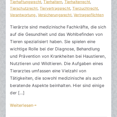
zu
n
t
Tierhaftungsrecht
,
Tierhaltern
,
Tierhalterrecht
,
Tierarztaufgaben
w
l
Tierschutzrecht
,
Tiervertragsrecht
,
Tierzuchtrecht
,
und
ä
i
Verantwortung
,
Versicherungsrecht
,
Vertragspflichten
die
l
c
Tierärzte sind medizinische Fachkräfte, die sich
Verantwortung
t
h
auf die Gesundheit und das Wohlbefinden von
e
t
a
Tieren spezialisiert haben. Sie spielen eine
m
wichtige Rolle bei der Diagnose, Behandlung
2
und Prävention von Krankheiten bei Haustieren,
.
Nutztieren und Wildtieren. Die Aufgaben eines
A
Tierarztes umfassen eine Vielzahl von
p
Tätigkeiten, die sowohl medizinische als auch
r
beratende Aspekte beinhalten. Hier sind einige
i
der […]
l
2
Weiterlesen
0
2