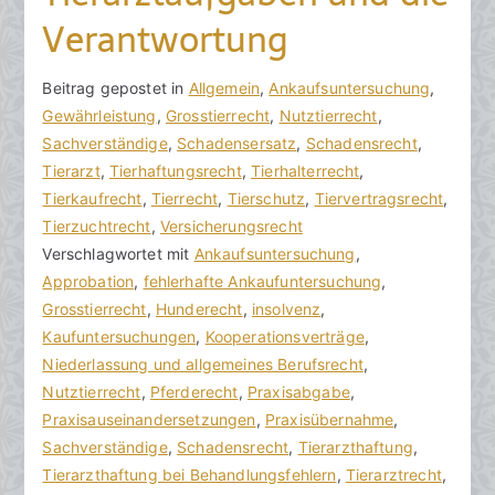
Verantwortung
V
B
Beitrag gepostet in
K
Allgemein
,
Ankaufsuntersuchung
,
o
e
Gewährleistung
e
,
Grosstierrecht
,
Nutztierrecht
,
n
i
Sachverständige
i
,
Schadensersatz
,
Schadensrecht
,
h
t
Tierarzt
n
,
Tierhaftungsrecht
,
Tierhalterrecht
,
o
r
Tierkaufrecht
e
,
Tierrecht
,
Tierschutz
,
Tiervertragsrecht
,
r
a
Tierzuchtrecht
K
,
Versicherungsrecht
a
g
Verschlagwortet mit
o
Ankaufsuntersuchung
,
k
v
Approbation
m
,
fehlerhafte Ankaufuntersuchung
,
R
e
Grosstierrecht
m
,
Hunderecht
,
insolvenz
,
e
r
Kaufuntersuchungen
e
,
Kooperationsverträge
,
c
ö
Niederlassung und allgemeines Berufsrecht
n
,
h
f
Nutztierrecht
t
,
Pferderecht
,
Praxisabgabe
,
t
f
Praxisauseinandersetzungen
a
,
Praxisübernahme
,
s
e
Sachverständige
r
,
Schadensrecht
,
Tierarzthaftung
,
a
n
Tierarzthaftung bei Behandlungsfehlern
e
,
Tierarztrecht
,