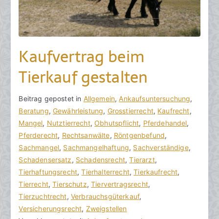
Kaufvertrag beim
Tierkauf gestalten
V
B
Beitrag gepostet in
K
Allgemein
,
Ankaufsuntersuchung
,
o
e
Beratung
e
,
Gewährleistung
,
Grosstierrecht
,
Kaufrecht
,
n
i
Mangel
i
,
Nutztierrecht
,
Obhutspflicht
,
Pferdehandel
,
h
t
Pferderecht
n
,
Rechtsanwälte
,
Röntgenbefund
,
o
r
Sachmangel
e
,
Sachmangelhaftung
,
Sachverständige
,
r
a
Schadensersatz
K
,
Schadensrecht
,
Tierarzt
,
a
g
Tierhaftungsrecht
o
,
Tierhalterrecht
,
Tierkaufrecht
,
k
v
Tierrecht
m
,
Tierschutz
,
Tiervertragsrecht
,
R
e
Tierzuchtrecht
m
,
Verbrauchsgüterkauf
,
e
r
Versicherungsrecht
e
,
Zweigstellen