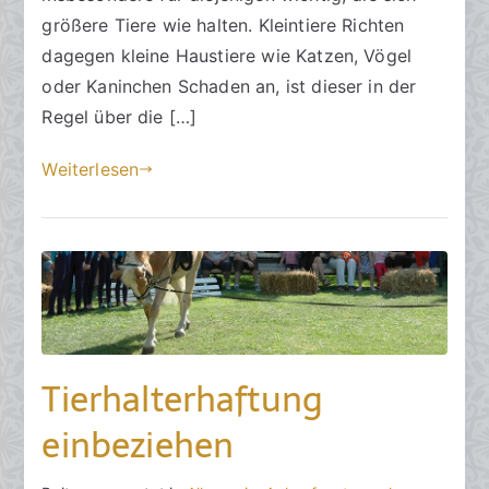
2
größere Tiere wie halten. Kleintiere Richten
.
dagegen kleine Haustiere wie Katzen, Vögel
D
oder Kaninchen Schaden an, ist dieser in der
e
z
Regel über die […]
e
Weiterlesen
m
b
e
r
2
0
2
2
Tierhalterhaftung
einbeziehen