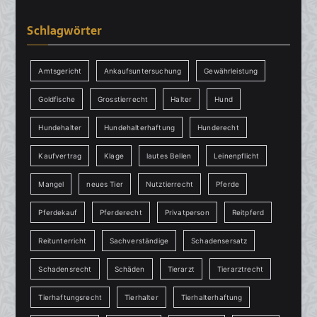
Schlagwörter
Amtsgericht
Ankaufsuntersuchung
Gewährleistung
Goldfische
Grosstierrecht
Halter
Hund
Hundehalter
Hundehalterhaftung
Hunderecht
Kaufvertrag
Klage
lautes Bellen
Leinenpflicht
Mangel
neues Tier
Nutztierrecht
Pferde
Pferdekauf
Pferderecht
Privatperson
Reitpferd
Reitunterricht
Sachverständige
Schadensersatz
Schadensrecht
Schäden
Tierarzt
Tierarztrecht
Tierhaftungsrecht
Tierhalter
Tierhalterhaftung