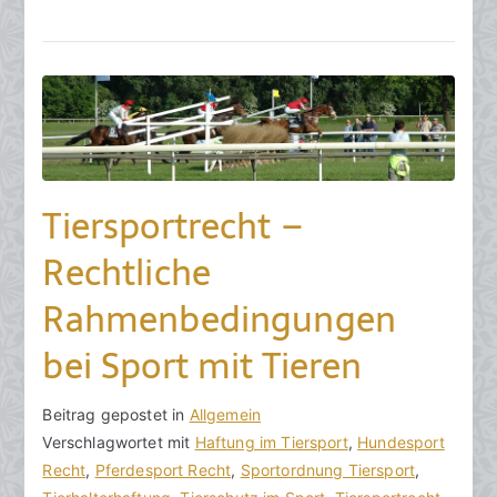
e
b
r
u
a
r
2
Tiersportrecht –
0
2
Rechtliche
6
Rahmenbedingungen
bei Sport mit Tieren
V
B
Beitrag gepostet in
K
Allgemein
o
e
Verschlagwortet mit
e
Haftung im Tiersport
,
Hundesport
n
i
Recht
i
,
Pferdesport Recht
,
Sportordnung Tiersport
,