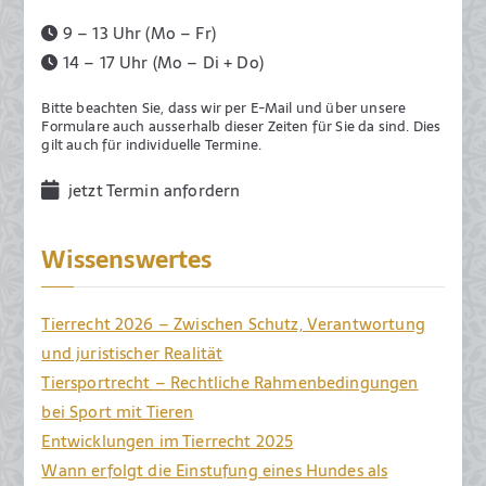
5
9 – 13 Uhr (Mo – Fr)
.
14 – 17 Uhr (Mo – Di + Do)
J
u
Bitte beachten Sie, dass wir per E-Mail und über unsere
Formulare auch ausserhalb dieser Zeiten für Sie da sind. Dies
n
gilt auch für individuelle Termine.
i
2
jetzt Termin anfordern
0
1
Wissenswertes
9
Tierrecht 2026 – Zwischen Schutz, Verantwortung
und juristischer Realität
Tiersportrecht – Rechtliche Rahmenbedingungen
bei Sport mit Tieren
Entwicklungen im Tierrecht 2025
Wann erfolgt die Einstufung eines Hundes als