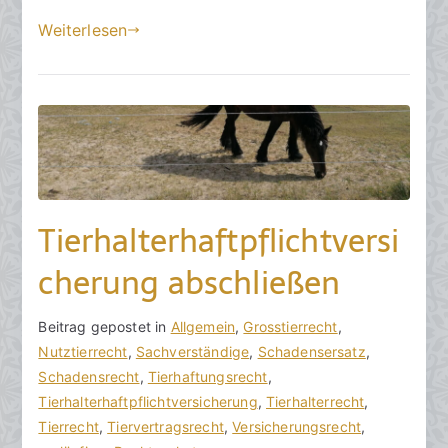
Sport
a
mit
m
Weiterlesen
Tieren
1
7
.
D
e
z
e
Tierhalterhaftpflichtversi
m
b
cherung abschließen
e
r
V
B
Beitrag gepostet in
K
Allgemein
,
Grosstierrecht
,
2
o
e
Nutztierrecht
e
,
Sachverständige
,
Schadensersatz
,
0
n
i
Schadensrecht
i
,
Tierhaftungsrecht
,
2
h
t
Tierhalterhaftpflichtversicherung
n
,
Tierhalterrecht
,
5
o
r
Tierrecht
e
,
Tiervertragsrecht
,
Versicherungsrecht
,