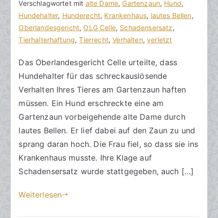
n
i
Verschlagwortet mit
i
alte Dame
,
Gartenzaun
,
Hund
,
J
h
t
Hundehalter
n
,
Hunderecht
,
Krankenhaus
,
lautes Bellen
,
u
o
r
Oberlandesgericht
e
,
OLG Celle
,
Schadensersatz
,
n
r
a
Tierhalterhaftung
K
,
Tierrecht
,
Verhalten
,
verletzt
i
a
g
o
2
Das Oberlandesgericht Celle urteilte, dass
k
v
m
0
Hundehalter für das schreckauslösende
R
e
m
1
e
r
e
Verhalten Ihres Tieres am Gartenzaun haften
9
c
ö
n
müssen. Ein Hund erschreckte eine am
h
f
t
Gartenzaun vorbeigehende alte Dame durch
t
f
a
lautes Bellen. Er lief dabei auf den Zaun zu und
s
e
r
sprang daran hoch. Die Frau fiel, so dass sie ins
a
n
e
Krankenhaus musste. Ihre Klage auf
zu
n
t
Schadensersatz wurde stattgegeben, auch […]
Bellen
w
l
am
ä
i
Weiterlesen
Gartenzaun
l
c
t
h