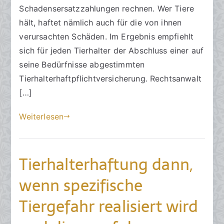
l
c
Schadensersatzzahlungen rechnen. Wer Tiere
t
h
hält, haftet nämlich auch für die von ihnen
e
t
verursachten Schäden. Im Ergebnis empfiehlt
a
sich für jeden Tierhalter der Abschluss einer auf
m
seine Bedürfnisse abgestimmten
2
.
Tierhalterhaftpflichtversicherung. Rechtsanwalt
D
[…]
e
z
Weiterlesen
e
m
b
Tierhalterhaftung dann,
e
wenn spezifische
r
2
Tiergefahr realisiert wird
0
2