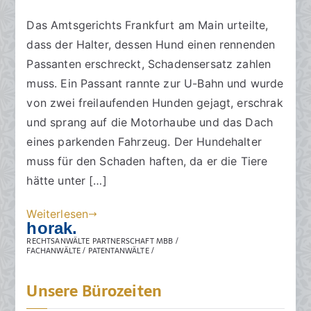
n
a
g
o
i
Das Amtsgerichts Frankfurt am Main urteilte,
k
v
m
2
dass der Halter, dessen Hund einen rennenden
R
e
m
0
e
r
e
Passanten erschreckt, Schadensersatz zahlen
1
c
ö
n
muss. Ein Passant rannte zur U-Bahn und wurde
9
h
f
t
von zwei freilaufenden Hunden gejagt, erschrak
t
f
a
und sprang auf die Motorhaube und das Dach
s
e
r
eines parkenden Fahrzeug. Der Hundehalter
a
n
e
muss für den Schaden haften, da er die Tiere
zu
n
t
hätte unter […]
Passanten
w
l
erschrecken
ä
i
Weiterlesen
l
c
horak.
t
h
RECHTSANWÄLTE PARTNERSCHAFT MBB /
FACHANWÄLTE / PATENTANWÄLTE /
e
t
a
Unsere Bürozeiten
m
2