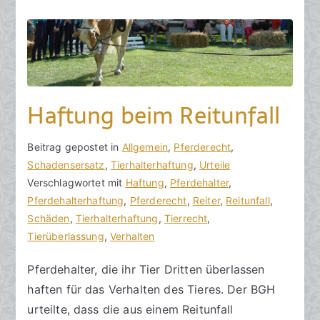
e
t
a
m
2
5
.
Haftung beim Reitunfall
J
u
V
B
Beitrag gepostet in
K
Allgemein
,
Pferderecht
,
n
o
e
Schadensersatz
e
,
Tierhalterhaftung
,
Urteile
i
n
i
Verschlagwortet mit
i
Haftung
,
Pferdehalter
,
2
h
t
Pferdehalterhaftung
n
,
Pferderecht
,
Reiter
,
Reitunfall
,
0
o
r
Schäden
e
,
Tierhalterhaftung
,
Tierrecht
,
1
r
a
Tierüberlassung
K
,
Verhalten
9
a
g
o
Pferdehalter, die ihr Tier Dritten überlassen
k
v
m
haften für das Verhalten des Tieres. Der BGH
R
e
m
e
r
e
urteilte, dass die aus einem Reitunfall