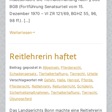
s
e
r
BGB (Fortführung Senatsurteil vom 15.
a
n
e
Dezember 1970 – VI ZR 121/69, BGHZ 55, 96,
zu
n
t
98 ff.). […]
Tierhalterhaftung
w
l
dann,
ä
i
Weiterlesen
wenn
l
c
spezifische
t
h
Tiergefahr
e
t
Reitlehrerin haftet
realisiert
a
wird
m
und
1
V
B
Beitrag gepostet in
K
Allgemein
,
Pferderecht
,
diese
1
o
e
Schadensersatz
e
,
Tierhalterhaftung
,
Tierrecht
,
Urteile
auf
.
n
i
Verschlagwortet mit
i
Gefahr
,
Halle
,
Hengst
,
Pferde
,
den
S
h
t
Pferderecht
n
,
Reitlehrerin
,
Reitunterricht
,
Schülerin
,
eingetretenen
e
o
r
Sicherheitsmaßnahmen
e
,
Tierhalterhaftung
,
Tierrecht
,
Schaden
p
r
a
Übungspferd
K
kausalitätsgeeignet
t
a
g
o
ist
e
Das Landgerichts Bonn machte eine Reitlehrerin
k
v
m