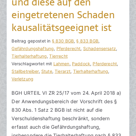
und diese auf den
2
eingetretenen Schaden
kausalitätsgeeignet ist
V
B
Beitrag gepostet in
K
§ 830 BGB
,
§ 833 BGB
,
o
e
Gefährdungshaftung
e
,
Pferderecht
,
Schadensersatz
,
n
i
Tierhalterhaftung
i
,
Tierrecht
h
t
Verschlagwortet mit
n
Lahmen
,
Paddock
,
Pferderecht
,
o
r
Stallbetreiber
e
,
Stute
,
Tierarzt
,
Tierhalterhaftung
,
r
a
Verletzung
K
a
g
o
BGH URTEIL VI ZR 25/17 vom 24. April 2018 a)
k
v
m
Der Anwendungsbereich der Vorschrift des §
R
e
m
e
r
e
830 Abs. 1 Satz 2 BGB ist nicht auf die
c
ö
n
Verschuldenshaftung beschränkt, sondern
h
f
t
erfasst auch die Gefährdungshaftung,
t
f
a
insbesondere die Tierhalterhaftung nach § 833