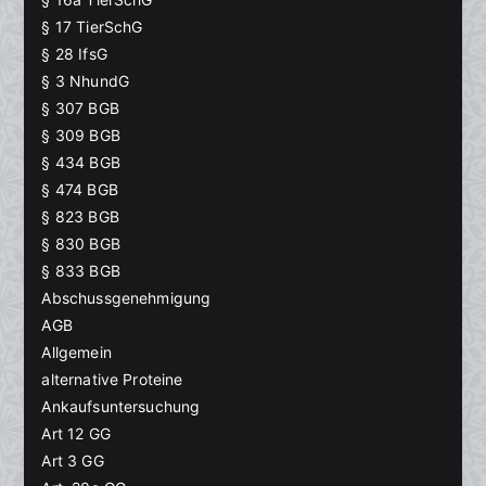
§ 17 TierSchG
§ 28 IfsG
§ 3 NhundG
§ 307 BGB
§ 309 BGB
§ 434 BGB
§ 474 BGB
§ 823 BGB
§ 830 BGB
§ 833 BGB
Abschussgenehmigung
AGB
Allgemein
alternative Proteine
Ankaufsuntersuchung
Art 12 GG
Art 3 GG