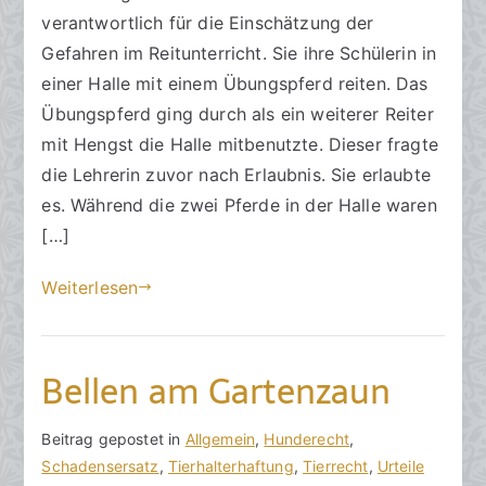
m
verantwortlich für die Einschätzung der
R
e
m
b
e
r
e
Gefahren im Reitunterricht. Sie ihre Schülerin in
e
c
ö
n
einer Halle mit einem Übungspferd reiten. Das
r
h
f
t
Übungspferd ging durch als ein weiterer Reiter
2
t
f
a
mit Hengst die Halle mitbenutzte. Dieser fragte
0
s
e
r
die Lehrerin zuvor nach Erlaubnis. Sie erlaubte
1
a
n
e
es. Während die zwei Pferde in der Halle waren
9
zu
n
t
[…]
Reitlehrerin
w
l
haftet
ä
i
Weiterlesen
l
c
t
h
e
t
Bellen am Gartenzaun
a
m
2
V
B
Beitrag gepostet in
K
Allgemein
,
Hunderecht
,
5
o
e
Schadensersatz
e
,
Tierhalterhaftung
,
Tierrecht
,
Urteile
.