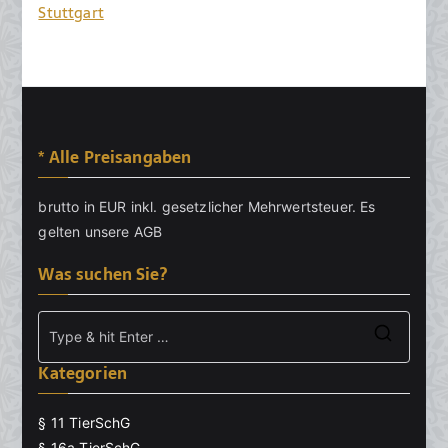
Stuttgart
* Alle Preisangaben
brutto in EUR inkl. gesetzlicher Mehrwertsteuer. Es
gelten unsere
AGB
Was suchen Sie?
Searc
Kategorien
for:
§ 11 TierSchG
§ 16a TierSchG