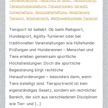
h
t
Tierhalterhaftung
n
,
Tierschutz im Sport
,
Tiersportrecht
,
o
r
Tiersportveranstaltung
e
,
Tiersportverein
,
tierwohl
,
r
a
Turnierhaftung
K
,
Veranstalterhaftung
,
Versicherung
a
g
Tiersport
o
,
Veterinärrecht
,
Wettbewerbsregeln Tiersport
k
v
m
Tiersport ist beliebt: Ob beim Reitsport,
R
e
m
Hundesport, Agility-Turnieren oder bei
e
r
e
c
ö
n
traditionellen Veranstaltungen wie Hütehunde-
h
f
t
Prüfungen und Hunderennen – Menschen und
t
f
a
Tiere erleben gemeinsam sportliche
s
e
r
Höchstleistungen. Doch die sportliche
a
n
e
Begeisterung birgt rechtliche
zu
n
t
Herausforderungen – besonders dann, wenn
Tiersportrecht
w
l
Tiere beteiligt sind. Tiersportrecht ist kein
–
ä
i
eigenständiges Gesetz, sondern ein rechtlicher
Rechtliche
l
c
Rahmenbedingungen
t
h
Bereich, der sich aus verschiedenen Disziplinen
bei
e
t
wie Tier- und […]