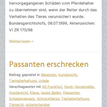
c
ö
n
hervorgegangenen Schäden vom Pferdehalter
h
f
t
zu übernehmen sind, wenn der Reiter durch das
t
f
a
Verhalten des Tieres verunsichert wurde.
s
e
r
Bundesgerichtshofs, 06.07.1999, Aktenzeichen:
a
n
e
VI ZR 170/98
zu
n
t
Haftung
w
l
Weiterlesen
beim
ä
i
Reitunfall
l
c
t
h
Passanten erschrecken
e
t
a
m
V
B
Beitrag gepostet in
K
Allgemein
,
Hunderecht
,
2
o
e
Tierhalterhaftung
e
,
Urteile
5
n
i
Verschlagwortet mit
i
AG Frankfurt
,
Hund
,
Hundehalter
,
.
h
t
Hunderecht
n
,
Klage
,
lautes Bellen
,
Passanten
,
J
o
r
Schadensersatz
e
,
Schreckfaktor
,
Tierhalterhaftung
,
u
r
a
Tierrecht
K
,
unberechenbar