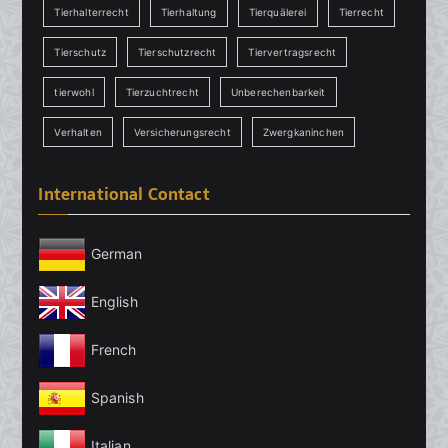
Tierhalterrecht
Tierhaltung
Tierquälerei
Tierrecht
Tierschutz
Tierschutzrecht
Tiervertragsrecht
tierwohl
Tierzuchtrecht
Unberechenbarkeit
Verhalten
Versicherungsrecht
Zwergkaninchen
International Contact
German
English
French
Spanish
Italian