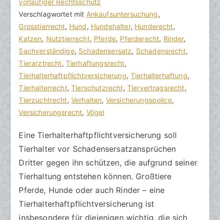
r
a
vorläufiger Rechtsschutz
K
a
g
Verschlagwortet mit
o
Ankaufsuntersuchung
,
k
v
Grosstierrecht
m
,
Hund
,
Hundehalter
,
Hunderecht
,
R
e
Katzen
m
,
Nutztierrecht
,
Pferde
,
Pferderecht
,
Rinder
,
e
r
Sachverständige
e
,
Schadensersatz
,
Schadensrecht
,
c
ö
Tierarztrecht
n
,
Tierhaftungsrecht
,
h
f
Tierhalterhaftpflichtversicherung
t
,
Tierhalterhaftung
,
t
f
Tierhalterrecht
a
,
Tierschutzrecht
,
Tiervertragsrecht
,
s
e
Tierzuchtrecht
r
,
Verhalten
,
Versicherungspolice
,
a
n
Versicherungsrecht
e
,
Vögel
zu
n
t
Eine Tierhalterhaftpflichtversicherung soll
Tierhalterhaftpflichtversicherung
w
l
Tierhalter vor Schadensersatzansprüchen
abschließen
ä
i
l
c
Dritter gegen ihn schützen, die aufgrund seiner
t
h
Tierhaltung entstehen können. Großtiere
e
t
Pferde, Hunde oder auch Rinder – eine
a
Tierhalterhaftpflichtversicherung ist
m
insbesondere für diejenigen wichtig, die sich