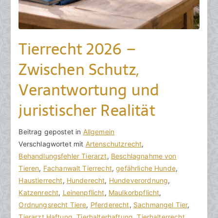
Tierrecht 2026 –
Zwischen Schutz,
Verantwortung und
juristischer Realität
V
B
Beitrag gepostet in
K
Allgemein
o
e
Verschlagwortet mit
e
Artenschutzrecht
,
n
i
Behandlungsfehler Tierarzt
i
,
Beschlagnahme von
h
t
Tieren
n
,
Fachanwalt Tierrecht
,
gefährliche Hunde
,
o
r
Haustierrecht
e
,
Hunderecht
,
Hundeverordnung
,
r
a
Katzenrecht
K
,
Leinenpflicht
,
Maulkorbpflicht
,
a
g
Ordnungsrecht Tiere
o
,
Pferderecht
,
Sachmangel Tier
,
k
v
Tierarzt Haftung
m
,
Tierhalterhaftung
,
Tierhalterrecht
,