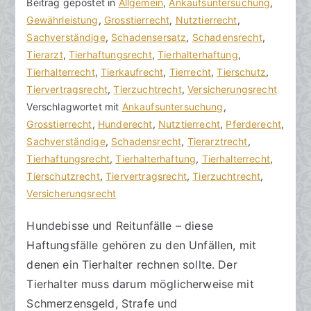
V
B
Beitrag gepostet in
K
Allgemein
,
Ankaufsuntersuchung
,
o
e
Gewährleistung
e
,
Grosstierrecht
,
Nutztierrecht
,
n
i
Sachverständige
i
,
Schadensersatz
,
Schadensrecht
,
h
t
Tierarzt
n
,
Tierhaftungsrecht
,
Tierhalterhaftung
,
o
r
Tierhalterrecht
e
,
Tierkaufrecht
,
Tierrecht
,
Tierschutz
,
r
a
Tiervertragsrecht
K
,
Tierzuchtrecht
,
Versicherungsrecht
a
g
Verschlagwortet mit
o
Ankaufsuntersuchung
,
k
v
Grosstierrecht
m
,
Hunderecht
,
Nutztierrecht
,
Pferderecht
,
R
e
Sachverständige
m
,
Schadensrecht
,
Tierarztrecht
,
e
r
Tierhaftungsrecht
e
,
Tierhalterhaftung
,
Tierhalterrecht
,
c
ö
Tierschutzrecht
n
,
Tiervertragsrecht
,
Tierzuchtrecht
,
h
f
Versicherungsrecht
t
t
f
a
Hundebisse und Reitunfälle – diese
s
e
r
Haftungsfälle gehören zu den Unfällen, mit
a
n
e
zu
n
t
denen ein Tierhalter rechnen sollte. Der
Tierhalterhaftung
w
l
Tierhalter muss darum möglicherweise mit
einbeziehen
ä
i
Schmerzensgeld, Strafe und