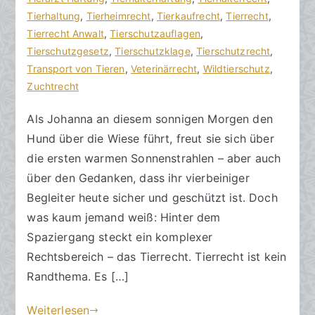
R
e
Tierhaltung
m
,
Tierheimrecht
,
Tierkaufrecht
,
Tierrecht
,
e
r
Tierrecht Anwalt
e
,
Tierschutzauflagen
,
c
ö
Tierschutzgesetz
n
,
Tierschutzklage
,
Tierschutzrecht
,
h
f
Transport von Tieren
t
,
Veterinärrecht
,
Wildtierschutz
,
t
f
Zuchtrecht
a
s
e
r
Als Johanna an diesem sonnigen Morgen den
a
n
e
Hund über die Wiese führt, freut sie sich über
zu
n
t
Tierrecht
w
l
die ersten warmen Sonnenstrahlen – aber auch
2026
ä
i
über den Gedanken, dass ihr vierbeiniger
–
l
c
Begleiter heute sicher und geschützt ist. Doch
Zwischen
t
h
was kaum jemand weiß: Hinter dem
Schutz,
e
t
Spaziergang steckt ein komplexer
Verantwortung
a
Rechtsbereich – das Tierrecht. Tierrecht ist kein
und
m
Randthema. Es […]
juristischer
4
Realität
.
Weiterlesen
F