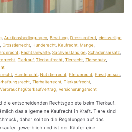
g
,
Auktionsbedingungen
,
Beratung
,
Dressurpferd
,
einstweilige
,
Grosstierrecht
,
Hunderecht
,
Kaufrecht
,
Mangel
,
erderecht
,
Rechtsanwälte
,
Sachverständige
,
Schadensersatz
,
terrecht
,
Tierkauf
,
Tierkaufrecht
,
Tierrecht
,
Tierschutz
,
cht
errecht
,
Hunderecht
,
Nutztierrecht
,
Pferderecht
,
Privatperson
,
erhaftungsrecht
,
Tierhalterrecht
,
Tierkaufrecht
,
,
Verbrauchsgüterkaufvertrag
,
Versicherungsrecht
d die entscheidenden Rechtsgebiete beim Tierkauf.
nämlich das allgemeine Kaufrecht in Kraft. Tiere sind
hmuck, daher sollten die Regelungen auf das
käufer gewerblich und ist der Käufer eine