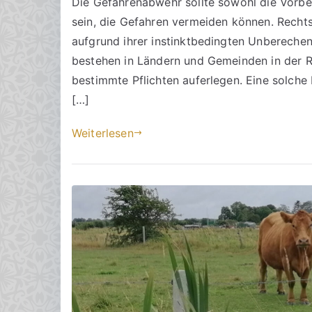
Die Gefahrenabwehr sollte sowohl die Vorb
c
ö
n
sein, die Gefahren vermeiden können. Rechts
h
f
t
t
f
a
aufgrund ihrer instinktbedingten Unberechenb
s
e
r
bestehen in Ländern und Gemeinden in der Re
a
n
e
bestimmte Pflichten auferlegen. Eine solche 
zu
n
t
[…]
Öffentlich-
w
l
rechtliche
ä
i
Weiterlesen
Gefahrenabwehr
l
c
beachten
t
h
e
t
a
m
2
2
.
D
e