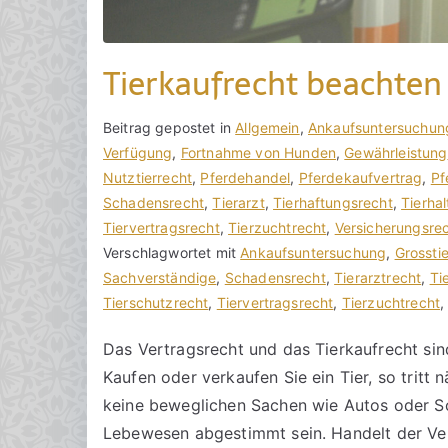
Tierkaufrecht beachten
V
B
Beitrag gepostet in
K
Allgemein
,
Ankaufsuntersuchun
o
e
Verfügung
e
,
Fortnahme von Hunden
,
Gewährleistung
n
i
Nutztierrecht
i
,
Pferdehandel
,
Pferdekaufvertrag
,
Pf
h
t
Schadensrecht
n
,
Tierarzt
,
Tierhaftungsrecht
,
Tierhal
o
r
Tiervertragsrecht
e
,
Tierzuchtrecht
,
Versicherungsre
r
a
Verschlagwortet mit
K
Ankaufsuntersuchung
,
Grossti
a
g
Sachverständige
o
,
Schadensrecht
,
Tierarztrecht
,
Ti
k
v
Tierschutzrecht
m
,
Tiervertragsrecht
,
Tierzuchtrecht
R
e
m
Das Vertragsrecht und das Tierkaufrecht sin
e
r
e
Kaufen oder verkaufen Sie ein Tier, so tritt 
c
ö
n
h
f
t
keine beweglichen Sachen wie Autos oder Sc
t
f
a
Lebewesen abgestimmt sein. Handelt der Ver