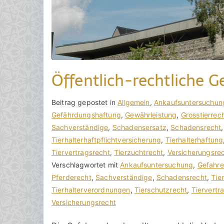
a
r
2
0
2
4
Öffentlich-rechtliche 
V
B
Beitrag gepostet in
K
Allgemein
,
Ankaufsuntersuchun
o
e
Gefährdungshaftung
e
,
Gewährleistung
,
Grosstierrec
n
i
Sachverständige
i
,
Schadensersatz
,
Schadensrecht
h
t
Tierhalterhaftpflichtversicherung
n
,
Tierhalterhaftung
o
r
Tiervertragsrecht
e
,
Tierzuchtrecht
,
Versicherungsre
r
a
Verschlagwortet mit
K
Ankaufsuntersuchung
,
Gefahre
a
g
Pferderecht
o
,
Sachverständige
,
Schadensrecht
,
Tie
k
v
Tierhalterverordnungen
m
,
Tierschutzrecht
,
Tiervertr
R
e
Versicherungsrecht
m
e
r
e