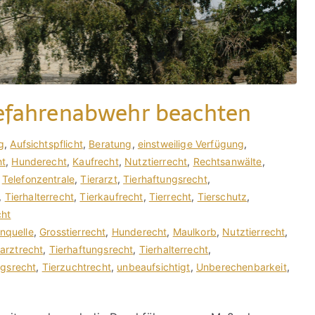
Gefahrenabwehr beachten
g
,
Aufsichtspflicht
,
Beratung
,
einstweilige Verfügung
,
ht
,
Hunderecht
,
Kaufrecht
,
Nutztierrecht
,
Rechtsanwälte
,
,
Telefonzentrale
,
Tierarzt
,
Tierhaftungsrecht
,
,
Tierhalterrecht
,
Tierkaufrecht
,
Tierrecht
,
Tierschutz
,
cht
nquelle
,
Grosstierrecht
,
Hunderecht
,
Maulkorb
,
Nutztierrecht
,
rarztrecht
,
Tierhaftungsrecht
,
Tierhalterrecht
,
agsrecht
,
Tierzuchtrecht
,
unbeaufsichtigt
,
Unberechenbarkeit
,