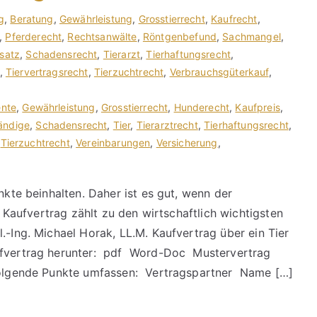
g
,
Beratung
,
Gewährleistung
,
Grosstierrecht
,
Kaufrecht
,
,
Pferderecht
,
Rechtsanwälte
,
Röntgenbefund
,
Sachmangel
,
satz
,
Schadensrecht
,
Tierarzt
,
Tierhaftungsrecht
,
,
Tiervertragsrecht
,
Tierzuchtrecht
,
Verbrauchsgüterkauf
,
nte
,
Gewährleistung
,
Grosstierrecht
,
Hunderecht
,
Kaufpreis
,
ändige
,
Schadensrecht
,
Tier
,
Tierarztrecht
,
Tierhaftungsrecht
,
,
Tierzuchtrecht
,
Vereinbarungen
,
Versicherung
,
nkte beinhalten. Daher ist es gut, wenn der
er Kaufvertrag zählt zu den wirtschaftlich wichtigsten
.-Ing. Michael Horak, LL.M. Kaufvertrag über ein Tier
aufvertrag herunter: pdf Word-Doc Mustervertrag
 folgende Punkte umfassen: Vertragspartner Name […]