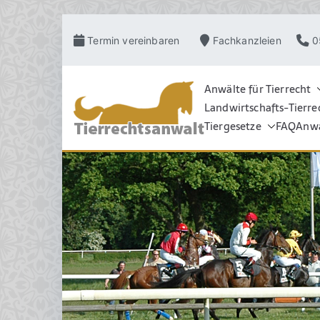
Zum
Termin vereinbaren
Fachkanzleien
0
Inhalt
springen
Anwälte für Tierrecht
Landwirtschafts-Tierre
TIERRECHT
Pferderecht, Tierve
Grosstierrecht, Hu
Tiergesetze
FAQ
Anwa
Schadensrecht, Ve