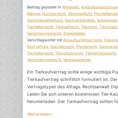
V
B
Beitrag gepostet in
K
Allgemein
,
Ankaufsuntersuchun
o
e
Mangel
e
,
Nutztierrecht
,
Obhutspflicht
,
Pferdehandel
n
i
Sachmangelhaftung
i
,
Sachverständige
,
Schadenser
h
t
Tierhalterrecht
n
,
Tierkaufrecht
,
Tierrecht
,
Tierschutz
o
r
Versicherungsrecht
e
,
Zweigstellen
r
a
Verschlagwortet mit
K
Ankaufsuntersuchung
,
Dokume
a
g
Kaufvertrag
o
,
Nutztierrecht
,
Pferderecht
,
Sachverst
k
v
Tierhalterrecht
m
,
Tierschutzrecht
,
Tiervertragsrecht
R
e
Versicherungsrecht
m
,
Vertragspartner
e
r
e
Ein Tierkaufvertrag sollte einige wichtige Pu
c
ö
n
Tierkaufvertrag schriftlich formuliert ist. D
h
f
t
t
f
a
Vertragstypen des Alltags. Rechtsanwalt Dipl
s
e
r
Laden Sie sich unseren kostenlosen Tier-K
a
n
e
herunterladen Der Tierkaufvertrag sollten
zu
n
t
Kaufvertrag
w
l
Weiterlesen