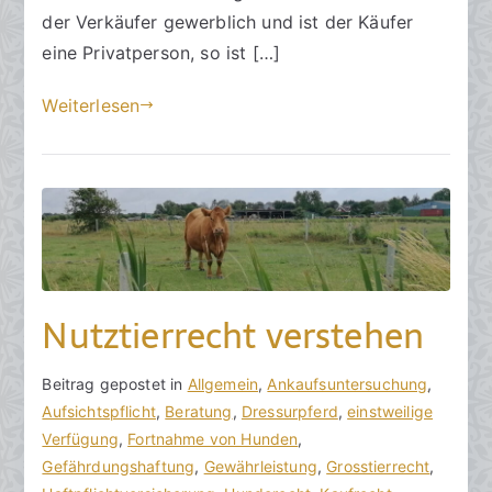
.
der Verkäufer gewerblich und ist der Käufer
F
eine Privatperson, so ist […]
e
b
Weiterlesen
r
u
a
r
2
0
2
4
Nutztierrecht verstehen
V
B
Beitrag gepostet in
K
Allgemein
,
Ankaufsuntersuchung
,
o
e
Aufsichtspflicht
e
,
Beratung
,
Dressurpferd
,
einstweilige
n
i
Verfügung
i
,
Fortnahme von Hunden
,
h
t
Gefährdungshaftung
n
,
Gewährleistung
,
Grosstierrecht
,