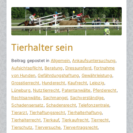
Tierhalter sein
V
B
Beitrag gepostet in
K
Allgemein
,
Ankaufsuntersuchung
,
o
e
Aufsichtspflicht
e
,
Beratung
,
Dressurpferd
,
Fortnahme
n
i
von Hunden
i
,
Gefährdungshaftung
,
Gewährleistung
,
h
t
Grosstierrecht
n
,
Hunderecht
,
Kaufrecht
,
Leipzig
,
o
r
Lüneburg
e
,
Nutztierrecht
,
Patentanwälte
,
Pferderecht
,
r
a
Rechtsanwälte
K
,
Sachmangel
,
Sachverständige
,
a
g
Schadensersatz
o
,
Schadensrecht
,
Telefonzentrale
,
k
v
Tierarzt
m
,
Tierhaftungsrecht
,
Tierhalterhaftung
,
R
e
Tierhalterrecht
m
,
Tierkauf
,
Tierkaufrecht
,
Tierrecht
,
e
r
Tierschutz
e
,
Tierversuche
,
Tiervertragsrecht
,