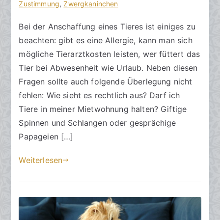
a
g
Zustimmung
o
,
Zwergkaninchen
k
v
m
Bei der Anschaffung eines Tieres ist einiges zu
R
e
m
beachten: gibt es eine Allergie, kann man sich
e
r
e
c
ö
n
mögliche Tierarztkosten leisten, wer füttert das
h
f
t
Tier bei Abwesenheit wie Urlaub. Neben diesen
t
f
a
Fragen sollte auch folgende Überlegung nicht
s
e
r
fehlen: Wie sieht es rechtlich aus? Darf ich
a
n
e
Tiere in meiner Mietwohnung halten? Giftige
zu
n
t
Spinnen und Schlangen oder gesprächige
Tiere
w
l
Papageien […]
in
ä
i
Mietwohnung
l
c
Weiterlesen
t
h
e
t
a
m
1