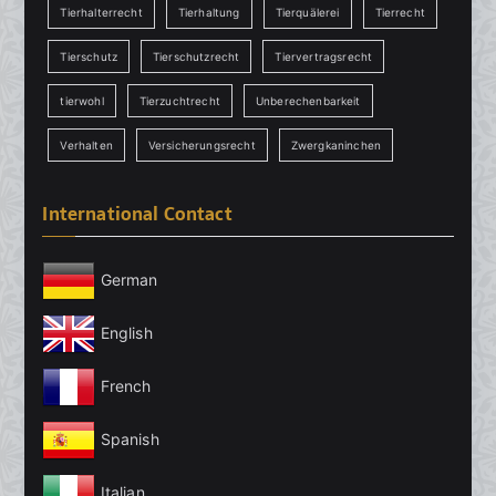
Tierhalterrecht
Tierhaltung
Tierquälerei
Tierrecht
Tierschutz
Tierschutzrecht
Tiervertragsrecht
tierwohl
Tierzuchtrecht
Unberechenbarkeit
Verhalten
Versicherungsrecht
Zwergkaninchen
International Contact
German
English
French
Spanish
Italian