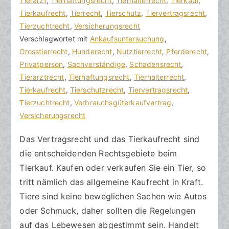
k
v
Tierarzt
m
,
Tierhaftungsrecht
,
Tierhalterrecht
,
Tierkauf
,
R
e
Tierkaufrecht
m
,
Tierrecht
,
Tierschutz
,
Tiervertragsrecht
,
e
r
Tierzuchtrecht
e
,
Versicherungsrecht
c
ö
Verschlagwortet mit
n
Ankaufsuntersuchung
,
h
f
Grosstierrecht
t
,
Hunderecht
,
Nutztierrecht
,
Pferderecht
,
t
f
Privatperson
a
,
Sachverständige
,
Schadensrecht
,
s
e
Tierarztrecht
r
,
Tierhaftungsrecht
,
Tierhalterrecht
,
a
n
Tierkaufrecht
e
,
Tierschutzrecht
,
Tiervertragsrecht
,
zu
n
t
Tierzuchtrecht
,
Verbrauchsgüterkaufvertrag
,
Tierkaufrecht
w
l
Versicherungsrecht
beachten
ä
i
Das Vertragsrecht und das Tierkaufrecht sind
l
c
die entscheidenden Rechtsgebiete beim
t
h
e
t
Tierkauf. Kaufen oder verkaufen Sie ein Tier, so
a
tritt nämlich das allgemeine Kaufrecht in Kraft.
m
Tiere sind keine beweglichen Sachen wie Autos
2
oder Schmuck, daher sollten die Regelungen
0
auf das Lebewesen abgestimmt sein. Handelt