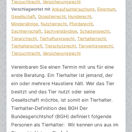
c
ö
Tierzuchtrecht
n
,
Versicherungsrecht
h
f
Verschlagwortet mit
t
Ankaufsuntersuchung
,
Eigentum
,
t
f
Gesellschaft
a
,
Grosstierrecht
,
Hunderecht
,
s
e
Minderjährige
r
,
Nutztierrecht
,
Pferderecht
,
a
n
Sachherrschaft
e
,
Sachverständige
,
Schadensrecht
,
zu
n
t
Tierarztrecht
,
Tierhaftungsrecht
,
Tierhalterrecht
,
Tierhalter
w
l
Tierhalterschaft
,
Tierschutzrecht
,
Tiervertragsrecht
,
sein
ä
i
Tierzuchtrecht
,
Versicherungsrecht
l
c
Vereinbaren Sie einen Termin mit uns für eine
t
h
erste Beratung. Ein Tierhalter ist jemand, der
e
t
a
ein oder mehrere Haustiere hält. Wer das Tier
m
besitzt und das Tier nutzt oder seine
1
Gesellschaft möchte, ist somit ein Tierhalter.
4
Tierhalter-Definition des BGH Der
.
Bundesgerichtshof (BGH) definiert folgende
A
Personen als Tierhalter: Wir kennen uns aus im
u