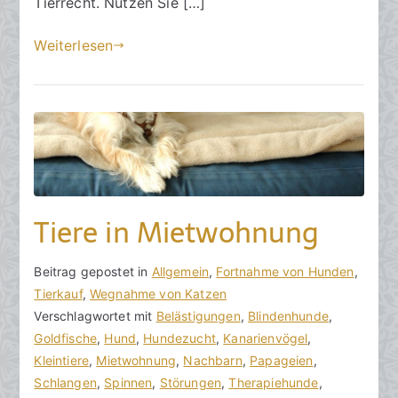
Tierrecht. Nutzen Sie […]
g
u
Weiterlesen
s
t
2
0
2
3
Tiere in Mietwohnung
V
B
Beitrag gepostet in
K
Allgemein
,
Fortnahme von Hunden
,
o
e
Tierkauf
e
,
Wegnahme von Katzen
n
i
Verschlagwortet mit
i
Belästigungen
,
Blindenhunde
,
h
t
Goldfische
n
,
Hund
,
Hundezucht
,
Kanarienvögel
,
o
r
Kleintiere
e
,
Mietwohnung
,
Nachbarn
,
Papageien
,
r
a
Schlangen
K
,
Spinnen
,
Störungen
,
Therapiehunde
,