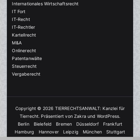
Internationales Wirtschaftsrecht
IT Fort
IT-Recht
IT-Rechtler
Kartellrecht
M&A
Onlinerecht
Patentanwälte
Steuerrecht
Vergaberecht
Copyright © 2026
TIERRECHTSANWALT: Kanzlei für
Tierrecht
. Präsentiert von
Zakra
und
WordPress
.
Berlin
Bielefeld
Bremen
Düsseldorf
Frankfurt
Hamburg
Hannover
Leipzig
München
Stuttgart