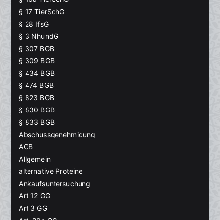
§ 17 TierSchG
§ 28 IfsG
§ 3 NhundG
§ 307 BGB
§ 309 BGB
§ 434 BGB
§ 474 BGB
§ 823 BGB
§ 830 BGB
§ 833 BGB
Abschussgenehmigung
AGB
Allgemein
alternative Proteine
Ankaufsuntersuchung
Art 12 GG
Art 3 GG