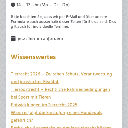
14 – 17 Uhr (Mo – Di + Do)
l
i
Bitte beachten Sie, dass wir per E-Mail und über unsere
2
Formulare auch ausserhalb dieser Zeiten für Sie da sind. Dies
gilt auch für individuelle Termine.
0
2
jetzt Termin anfordern
0
Wissenswertes
Tierrecht 2026 – Zwischen Schutz, Verantwortung
und juristischer Realität
Tiersportrecht – Rechtliche Rahmenbedingungen
bei Sport mit Tieren
Entwicklungen im Tierrecht 2025
Wann erfolgt die Einstufung eines Hundes als
gefährlich?
Rechtliche Ausgestaltung der landwirtschaftlichen