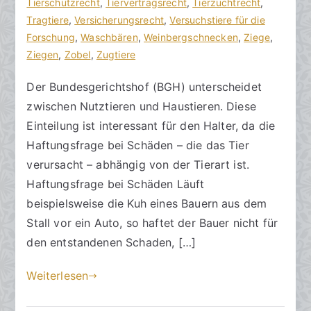
m
Tierschutzrecht
,
Tiervertragsrecht
,
Tierzuchtrecht
,
2
Tragtiere
,
Versicherungsrecht
,
Versuchstiere für die
9
Forschung
,
Waschbären
,
Weinbergschnecken
,
Ziege
,
.
Ziegen
,
Zobel
,
Zugtiere
N
Der Bundesgerichtshof (BGH) unterscheidet
o
zwischen Nutztieren und Haustieren. Diese
v
e
Einteilung ist interessant für den Halter, da die
m
Haftungsfrage bei Schäden – die das Tier
b
verursacht – abhängig von der Tierart ist.
e
Haftungsfrage bei Schäden Läuft
r
beispielsweise die Kuh eines Bauern aus dem
2
Stall vor ein Auto, so haftet der Bauer nicht für
0
den entstandenen Schaden, […]
2
3
Weiterlesen