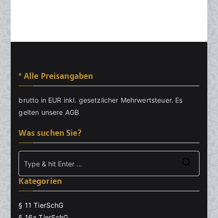
* Alle Preisangaben
brutto in EUR inkl. gesetzlicher Mehrwertsteuer. Es
gelten unsere
AGB
Was suchen Sie?
Searc
Kategorien
for:
§ 11 TierSchG
§ 16a TierSchG