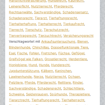
o
r
Haftpflichtversicherung
e
,
Hunderecht
,
Kaufrecht
,
r
a
Leinenpflicht
K
,
Nutztierrecht
,
Pferderecht
,
a
g
Rechtsanwälte
o
,
Sachverständige
,
Schadensersatz
,
k
v
Schadensrecht
m
,
Tierarzt
,
Tierhaftungsrecht
,
R
e
Tierhalterhaftung
m
,
Tierhalterrecht
,
Tierkaufrecht
,
e
r
Tierrecht
e
,
Tierschutz
,
Tierschutzrecht
,
c
ö
Tiervertragsrecht
n
,
Tierzuchtrecht
,
Versicherungsrecht
h
f
Verschlagwortet mit
t
Ankaufsuntersuchung
,
Bienen
,
t
f
Blindenhunde
a
,
Chinchillas
,
Doppelfunktionale Tiere
,
s
e
Esel
r
,
Fische
,
Fohlen
,
Frettchen
,
Füchse
,
Geflügel
,
a
n
Greifvögel wie Falken
e
,
Grosstierrecht
,
Herdentiere
,
zu
n
t
Honigbiene
,
Hund
,
Hunde
,
Hunderecht
,
Nutztierrecht
w
l
Jagdunterstützung
,
Kälbern
,
Kaninchen
,
verstehen
ä
i
Lawinenhunde
,
Nerze
,
Nutztierrecht
,
Ochsen
,
l
c
Pelztiere
,
Pferde
,
Pferderecht
,
Reittiere
,
Rinder
,
t
h
Sachverständige
,
Schadensrecht
,
Schlachttiere
,
e
t
Schweine
,
Seidenraupen
,
Spürhunde
,
Therapietiere
,
a
Tierarztrecht
,
Tierhaftungsrecht
,
Tierhalterrecht
,