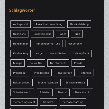
Schlagwörter
Amtsgericht
Ankaufsuntersuchung
Gewährleistung
Goldfische
Grosstierrecht
Halter
Hund
Hundehalter
Hundehalterhaftung
Hunderecht
Kaufvertrag
Klage
lautes Bellen
Leinenpflicht
Mangel
neues Tier
Nutztierrecht
Pferde
Pferdekauf
Pferderecht
Privatperson
Reitpferd
Reitunterricht
Sachverständige
Schadensersatz
Schadensrecht
Schäden
Tierarzt
Tierarztrecht
Tierhaftungsrecht
Tierhalter
Tierhalterhaftung