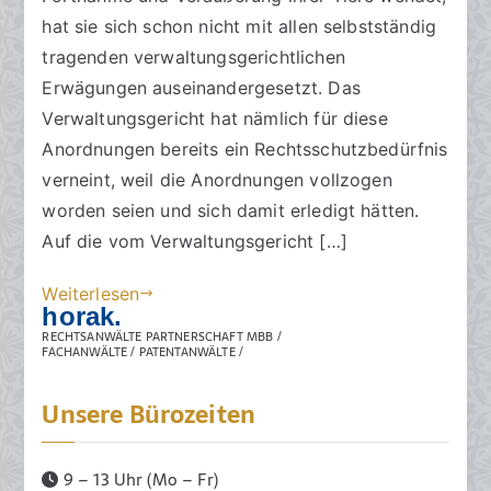
c
ö
n
hat sie sich schon nicht mit allen selbstständig
h
f
t
tragenden verwaltungsgerichtlichen
t
f
a
Erwägungen auseinandergesetzt. Das
s
e
r
Verwaltungsgericht hat nämlich für diese
a
n
e
Anordnungen bereits ein Rechtsschutzbedürfnis
zu
n
t
verneint, weil die Anordnungen vollzogen
Fortnahme
w
l
worden seien und sich damit erledigt hätten.
und
ä
i
Veräußerung
l
c
Auf die vom Verwaltungsgericht […]
von
t
h
Weiterlesen
Hunden
e
t
horak.
und
a
RECHTSANWÄLTE PARTNERSCHAFT MBB /
Katzen
m
FACHANWÄLTE / PATENTANWÄLTE /
3
0
Unsere Bürozeiten
.
J
9 – 13 Uhr (Mo – Fr)
u