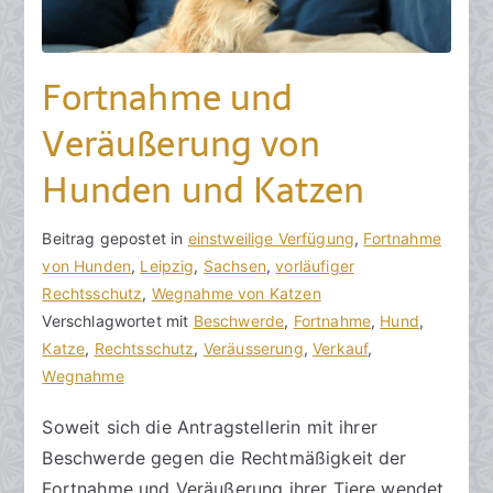
4
.
J
Fortnahme und
u
n
Veräußerung von
i
Hunden und Katzen
2
0
2
V
B
Beitrag gepostet in
K
einstweilige Verfügung
,
Fortnahme
1
o
e
von Hunden
e
,
Leipzig
,
Sachsen
,
vorläufiger
n
i
Rechtsschutz
i
,
Wegnahme von Katzen
h
t
Verschlagwortet mit
n
Beschwerde
,
Fortnahme
,
Hund
,
o
r
Katze
e
,
Rechtsschutz
,
Veräusserung
,
Verkauf
,
r
a
Wegnahme
K
a
g
o
Soweit sich die Antragstellerin mit ihrer
k
v
m
Beschwerde gegen die Rechtmäßigkeit der
R
e
m
e
r
e
Fortnahme und Veräußerung ihrer Tiere wendet,