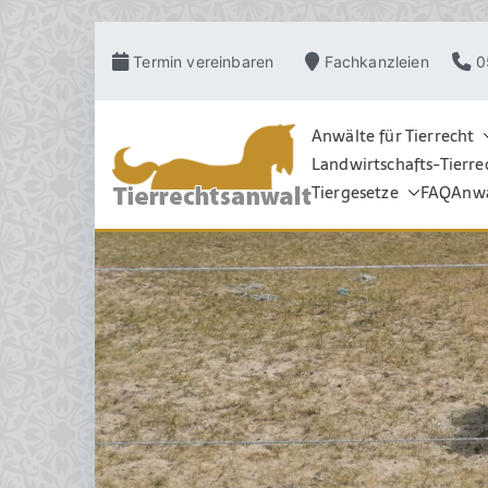
Zum
Termin vereinbaren
Fachkanzleien
0
Inhalt
springen
Anwälte für Tierrecht
Landwirtschafts-Tierre
TIERRECHT
Pferderecht, Tierve
Grosstierrecht, Hu
Tiergesetze
FAQ
Anwa
Schadensrecht, Ve