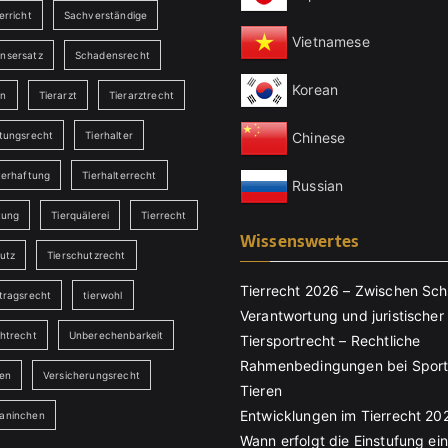
erricht
Sachverständige
Vietnamese
nsersatz
Schadensrecht
Korean
en
Tierarzt
Tierarztrecht
Chinese
ftungsrecht
Tierhalter
terhaftung
Tierhalterrecht
Russian
tung
Tierquälerei
Tierrecht
Wissenswertes
utz
Tierschutzrecht
Tierrecht 2026 – Zwischen Sch
tragsrecht
tierwohl
Verantwortung und juristischer 
chtrecht
Unberechenbarkeit
Tiersportrecht – Rechtliche
Rahmenbedingungen bei Sport
ten
Versicherungsrecht
Tieren
Entwicklungen im Tierrecht 20
aninchen
Wann erfolgt die Einstufung ei