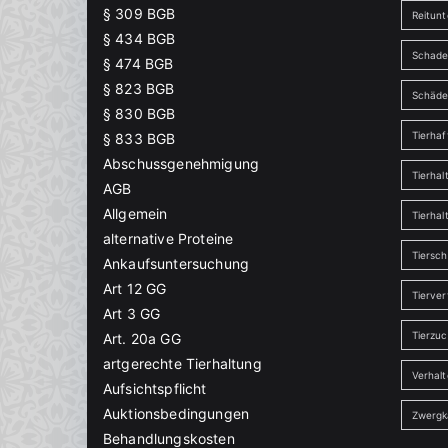
§ 309 BGB
Reitunt
§ 434 BGB
Schade
§ 474 BGB
§ 823 BGB
Schäd
§ 830 BGB
Tierha
§ 833 BGB
Abschussgenehmigung
Tierhal
AGB
Allgemein
Tierhal
alternative Proteine
Tiersch
Ankaufsuntersuchung
Art 12 GG
Tierver
Art 3 GG
Tierzu
Art. 20a GG
artgerechte Tierhaltung
Verhal
Aufsichtspflicht
Auktionsbedingungen
Zwergk
Behandlungskosten