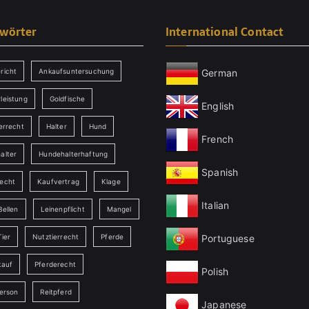
gwörter
International Contact
German
richt
Ankaufsuntersuchung
leistung
Goldfische
English
errecht
Halter
Hund
French
alter
Hundehalterhaftung
Spanish
echt
Kaufvertrag
Klage
Italian
Bellen
Leinenpflicht
Mangel
Portuguese
ier
Nutztierrecht
Pferde
kauf
Pferderecht
Polish
person
Reitpferd
Japanese