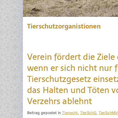
Tierschutzorganistionen
Verein fördert die Ziele
wenn er sich nicht nur 
Tierschutzgesetz einset
das Halten und Töten v
Verzehrs ablehnt
V
B
Beitrag gepostet in
K
Tierrecht
,
TierSchG
,
TierSchMV