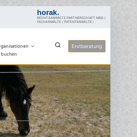
horak.
RECHTSANWÄLTE PARTNERSCHAFT MBB /
FACHANWÄLTE / PATENTANWÄLTE /
rganisationen
echt
Erstberatung
rztrecht, Tierschutzrecht,
ersuchung, Sachverständige,
e buchen