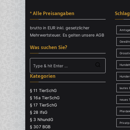
Tierversuche
und
* Alle Preisangaben
Schla
das
Halten
brutto in EUR inkl. gesetzlicher
Amtsge
und
Mehrwertsteuer. Es gelten unsere
AGB
Töten
Gewähr
von
Was suchen Sie?
Tieren
Grossti
zum
Hundeh
Zwecke
Search
des
Kategorien
for:
Hunder
Verzehrs
lautes 
ablehnt
§ 11 TierSchG
§ 16a TierSchG
neues T
§ 17 TierSchG
Pferde
§ 28 IfsG
§ 3 NhundG
Privat
§ 307 BGB