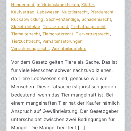
t
f
Hunderecht
a
,
Infektionskrankheiten
,
Käufer
,
s
e
Kaufvertrag
r
,
Lebewesen
,
Nutztierrecht
,
Pferderecht
,
a
n
Rückabwicklung
e
,
Sachverständige
,
Schadensrecht
,
zu
n
t
Skelettdefekte
,
Tierarztrecht
,
Tierhaftungsrecht
,
Ein
w
l
Tierhalterrecht
,
Tierschutzrecht
,
Tiervertragsrecht
,
Tier
ä
i
Tierzuchtrecht
,
Verhaltensstörungen
,
mit
l
c
Versicherungsrecht
,
Weichteiledefekte
Mängeln
t
h
Vor dem Gesetz gelten Tiere als Sache. Das ist
e
t
für viele Menschen schwer nachzuvollziehen,
a
m
da Tiere Lebewesen sind, genauso wie wir
7
Menschen. Diese Tatsache ist juristisch jedoch
.
bedeutend, wenn das Tier mangelhaft ist. Bei
M
einem mangelhaften Tier hat der Käufer nämlich
a
Anspruch auf Gewährleistung. Der Gesetzgeber
i
unterscheidet zwischen zwei Bedingungen für
2
Mängel. Die Mängel beurteilt […]
0