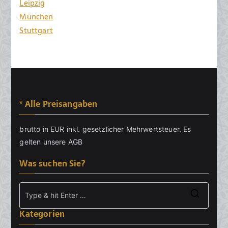
Leipzig
München
Stuttgart
* Alle Preisangaben
brutto in EUR inkl. gesetzlicher Mehrwertsteuer. Es
gelten unsere
AGB
Was suchen Sie?
Searc
Kategorien
for: