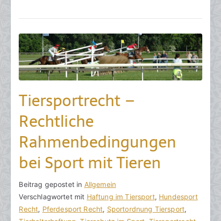
e
b
r
u
a
r
2
Tiersportrecht –
0
2
Rechtliche
6
Rahmenbedingungen
bei Sport mit Tieren
V
B
Beitrag gepostet in
K
Allgemein
o
e
Verschlagwortet mit
e
Haftung im Tiersport
,
Hundesport
n
i
Recht
i
,
Pferdesport Recht
,
Sportordnung Tiersport
,