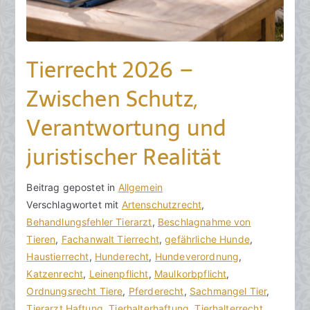
Tierrecht 2026 –
Zwischen Schutz,
Verantwortung und
juristischer Realität
V
B
Beitrag gepostet in
K
Allgemein
o
e
Verschlagwortet mit
e
Artenschutzrecht
,
n
i
Behandlungsfehler Tierarzt
i
,
Beschlagnahme von
h
t
Tieren
n
,
Fachanwalt Tierrecht
,
gefährliche Hunde
,
o
r
Haustierrecht
e
,
Hunderecht
,
Hundeverordnung
,
r
a
Katzenrecht
K
,
Leinenpflicht
,
Maulkorbpflicht
,
a
g
Ordnungsrecht Tiere
o
,
Pferderecht
,
Sachmangel Tier
,
k
v
Tierarzt Haftung
m
,
Tierhalterhaftung
,
Tierhalterrecht
,