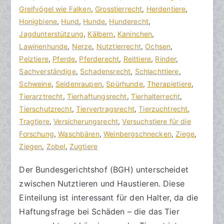
a
n
Greifvögel wie Falken
e
,
Grosstierrecht
,
Herdentiere
,
zu
n
t
Honigbiene
,
Hund
,
Hunde
,
Hunderecht
,
Nutztierrecht
w
l
Jagdunterstützung
,
Kälbern
,
Kaninchen
,
verstehen
ä
i
Lawinenhunde
,
Nerze
,
Nutztierrecht
,
Ochsen
,
l
c
Pelztiere
,
Pferde
,
Pferderecht
,
Reittiere
,
Rinder
,
t
h
Sachverständige
,
Schadensrecht
,
Schlachttiere
,
e
t
Schweine
,
Seidenraupen
,
Spürhunde
,
Therapietiere
,
a
Tierarztrecht
,
Tierhaftungsrecht
,
Tierhalterrecht
,
m
Tierschutzrecht
,
Tiervertragsrecht
,
Tierzuchtrecht
,
2
Tragtiere
,
Versicherungsrecht
,
Versuchstiere für die
9
Forschung
,
Waschbären
,
Weinbergschnecken
,
Ziege
,
.
Ziegen
,
Zobel
,
Zugtiere
N
Der Bundesgerichtshof (BGH) unterscheidet
o
zwischen Nutztieren und Haustieren. Diese
v
e
Einteilung ist interessant für den Halter, da die
m
Haftungsfrage bei Schäden – die das Tier
b