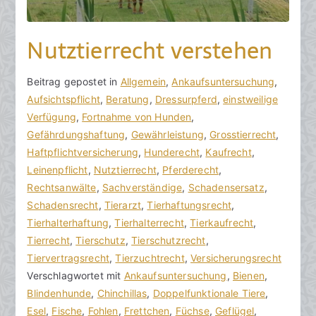
Nutztierrecht verstehen
V
B
Beitrag gepostet in
K
Allgemein
,
Ankaufsuntersuchung
,
o
e
Aufsichtspflicht
e
,
Beratung
,
Dressurpferd
,
einstweilige
n
i
Verfügung
i
,
Fortnahme von Hunden
,
h
t
Gefährdungshaftung
n
,
Gewährleistung
,
Grosstierrecht
,
o
r
Haftpflichtversicherung
e
,
Hunderecht
,
Kaufrecht
,
r
a
Leinenpflicht
K
,
Nutztierrecht
,
Pferderecht
,
a
g
Rechtsanwälte
o
,
Sachverständige
,
Schadensersatz
,
k
v
Schadensrecht
m
,
Tierarzt
,
Tierhaftungsrecht
,
R
e
Tierhalterhaftung
m
,
Tierhalterrecht
,
Tierkaufrecht
,
e
r
Tierrecht
e
,
Tierschutz
,
Tierschutzrecht
,
c
ö
Tiervertragsrecht
n
,
Tierzuchtrecht
,
Versicherungsrecht
h
f
Verschlagwortet mit
t
Ankaufsuntersuchung
,
Bienen
,
t
f
Blindenhunde
a
,
Chinchillas
,
Doppelfunktionale Tiere
,
s
e
Esel
r
,
Fische
,
Fohlen
,
Frettchen
,
Füchse
,
Geflügel
,