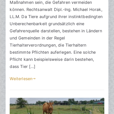
e
t
Maßnahmen sein, die Gefahren vermeiden
a
können. Rechtsanwalt Dipl.-Ing. Michael Horak,
m
LL.M. Da Tiere aufgrund ihrer instinktbedingten
2
Unberechenbarkeit grundsätzlich eine
2
Gefahrenquelle darstellen, bestehen in Ländern
.
und Gemeinden in der Regel
D
Tierhalterverordnungen, die Tierhaltern
e
bestimmte Pflichten auferlegen. Eine solche
z
e
Pflicht kann beispielsweise darin bestehen,
m
dass Tier […]
b
e
Weiterlesen
r
2
0
2
3