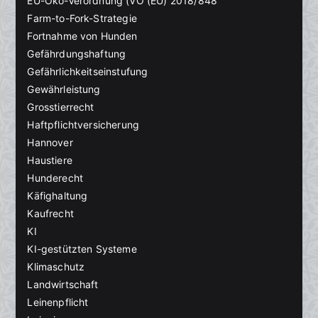
EU-Öko-Verordnung (VO (EU) 2018/848
Farm-to-Fork-Strategie
Fortnahme von Hunden
Gefährdungshaftung
Gefährlichkeitseinstufung
Gewährleistung
Grosstierrecht
Haftpflichtversicherung
Hannover
Haustiere
Hunderecht
Käfighaltung
Kaufrecht
KI
KI-gestützten Systeme
Klimaschutz
Landwirtschaft
Leinenpflicht