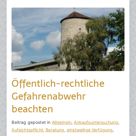
a
r
2
0
2
4
Öffentlich-rechtliche
Gefahrenabwehr
beachten
V
B
Beitrag gepostet in
K
Allgemein
,
Ankaufsuntersuchung
,
o
e
Aufsichtspflicht
e
,
Beratung
,
einstweilige Verfügung
,