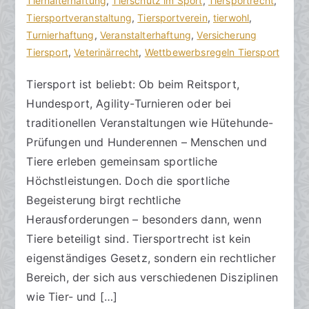
h
t
Tierhalterhaftung
n
,
Tierschutz im Sport
,
Tiersportrecht
,
o
r
Tiersportveranstaltung
e
,
Tiersportverein
,
tierwohl
,
r
a
Turnierhaftung
K
,
Veranstalterhaftung
,
Versicherung
a
g
Tiersport
o
,
Veterinärrecht
,
Wettbewerbsregeln Tiersport
k
v
m
Tiersport ist beliebt: Ob beim Reitsport,
R
e
m
Hundesport, Agility-Turnieren oder bei
e
r
e
c
ö
n
traditionellen Veranstaltungen wie Hütehunde-
h
f
t
Prüfungen und Hunderennen – Menschen und
t
f
a
Tiere erleben gemeinsam sportliche
s
e
r
Höchstleistungen. Doch die sportliche
a
n
e
Begeisterung birgt rechtliche
zu
n
t
Herausforderungen – besonders dann, wenn
Tiersportrecht
w
l
Tiere beteiligt sind. Tiersportrecht ist kein
–
ä
i
eigenständiges Gesetz, sondern ein rechtlicher
Rechtliche
l
c
Rahmenbedingungen
t
h
Bereich, der sich aus verschiedenen Disziplinen
bei
e
t
wie Tier- und […]