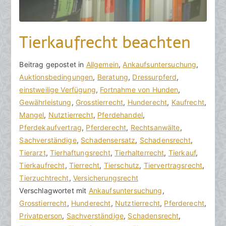
Tierkaufrecht beachten
V
B
Beitrag gepostet in
K
Allgemein
,
Ankaufsuntersuchung
,
o
e
Auktionsbedingungen
e
,
Beratung
,
Dressurpferd
,
n
i
einstweilige Verfügung
i
,
Fortnahme von Hunden
,
h
t
Gewährleistung
n
,
Grosstierrecht
,
Hunderecht
,
Kaufrecht
,
o
r
Mangel
e
,
Nutztierrecht
,
Pferdehandel
,
r
a
Pferdekaufvertrag
K
,
Pferderecht
,
Rechtsanwälte
,
a
g
Sachverständige
o
,
Schadensersatz
,
Schadensrecht
,
k
v
Tierarzt
m
,
Tierhaftungsrecht
,
Tierhalterrecht
,
Tierkauf
,
R
e
Tierkaufrecht
m
,
Tierrecht
,
Tierschutz
,
Tiervertragsrecht
,
e
r
Tierzuchtrecht
e
,
Versicherungsrecht
c
ö
Verschlagwortet mit
n
Ankaufsuntersuchung
,
h
f
Grosstierrecht
t
,
Hunderecht
,
Nutztierrecht
,
Pferderecht
,
t
f
Privatperson
a
,
Sachverständige
,
Schadensrecht
,