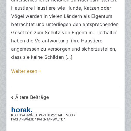
e
t
Haustiere Haustiere wie Hunde, Katzen oder
a
Vögel werden in vielen Ländern als Eigentum
m
betrachtet und unterliegen den entsprechenden
2
Gesetzen zum Schutz von Eigentum. Tierhalter
4
haben die Verantwortung, ihre Haustiere
.
angemessen zu versorgen und sicherzustellen,
O
dass sie keine Schäden […]
k
t
Weiterlesen
o
b
e
Beitragsnavigation
r
Ältere Beiträge
2
horak.
0
RECHTSANWÄLTE PARTNERSCHAFT MBB /
2
FACHANWÄLTE / PATENTANWÄLTE /
3