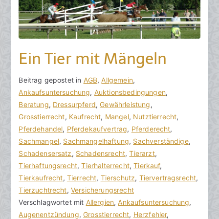
Ein Tier mit Mängeln
V
B
Beitrag gepostet in
K
AGB
,
Allgemein
,
o
e
Ankaufsuntersuchung
e
,
Auktionsbedingungen
,
n
i
Beratung
i
,
Dressurpferd
,
Gewährleistung
,
h
t
Grosstierrecht
n
,
Kaufrecht
,
Mangel
,
Nutztierrecht
,
o
r
Pferdehandel
e
,
Pferdekaufvertrag
,
Pferderecht
,
r
a
Sachmangel
K
,
Sachmangelhaftung
,
Sachverständige
,
a
g
Schadensersatz
o
,
Schadensrecht
,
Tierarzt
,
k
v
Tierhaftungsrecht
m
,
Tierhalterrecht
,
Tierkauf
,
R
e
Tierkaufrecht
m
,
Tierrecht
,
Tierschutz
,
Tiervertragsrecht
,
e
r
Tierzuchtrecht
e
,
Versicherungsrecht
c
ö
Verschlagwortet mit
n
Allergien
,
Ankaufsuntersuchung
,
h
f
Augenentzündung
t
,
Grosstierrecht
,
Herzfehler
,