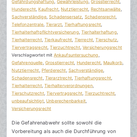
n
i
Gefährdungshaftung
i
,
Gewährleistung
,
Grosstierrecht
,
h
t
Hunderecht
n
,
Kaufrecht
,
Nutztierrecht
,
Rechtsanwälte
,
o
r
Sachverständige
e
,
Schadensersatz
,
Schadensrecht
,
r
a
Telefonzentrale
K
,
Tierarzt
,
Tierhaftungsrecht
,
a
g
Tierhalterhaftpflichtversicherung
o
,
Tierhalterhaftung
,
k
v
Tierhalterrecht
m
,
Tierkaufrecht
,
Tierrecht
,
Tierschutz
,
R
e
Tiervertragsrecht
m
,
Tierzuchtrecht
,
Versicherungsrecht
e
r
Verschlagwortet mit
e
Ankaufsuntersuchung
,
c
ö
Gefahrenquelle
n
,
Grosstierrecht
,
Hunderecht
,
Maulkorb
,
h
f
Nutztierrecht
t
,
Pferderecht
,
Sachverständige
,
t
f
Schadensrecht
a
,
Tierarztrecht
,
Tierhaftungsrecht
,
s
e
Tierhalterrecht
r
,
Tierhalterverordnungen
,
a
n
Tierschutzrecht
e
,
Tiervertragsrecht
,
Tierzuchtrecht
,
zu
n
t
unbeaufsichtigt
,
Unberechenbarkeit
,
Öffentlich-
w
l
Versicherungsrecht
rechtliche
ä
i
Die Gefahrenabwehr sollte sowohl die
Gefahrenabwehr
l
c
Vorbereitung als auch die Durchführung von
beachten
t
h