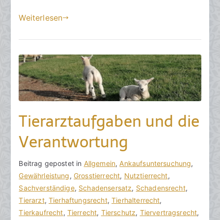
2
Weiterlesen
4
Tierarztaufgaben und die
Verantwortung
V
B
Beitrag gepostet in
K
Allgemein
,
Ankaufsuntersuchung
,
o
e
Gewährleistung
e
,
Grosstierrecht
,
Nutztierrecht
,
n
i
Sachverständige
i
,
Schadensersatz
,
Schadensrecht
,
h
t
Tierarzt
n
,
Tierhaftungsrecht
,
Tierhalterrecht
,
o
r
Tierkaufrecht
e
,
Tierrecht
,
Tierschutz
,
Tiervertragsrecht
,