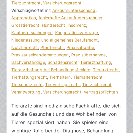
r
a
Tierzuchtrecht
K
,
Versicherungsrecht
a
g
Verschlagwortet mit
o
Ankaufsuntersuchung
,
k
v
Approbation
m
,
fehlerhafte Ankaufuntersuchung
,
R
e
Grosstierrecht
m
,
Hunderecht
,
insolvenz
,
e
r
Kaufuntersuchungen
e
,
Kooperationsverträge
,
c
ö
Niederlassung und allgemeines Berufsrecht
n
,
h
f
Nutztierrecht
t
,
Pferderecht
,
Praxisabgabe
,
t
f
Praxisauseinandersetzungen
a
,
Praxisübernahme
,
s
e
Sachverständige
r
,
Schadensrecht
,
Tierarzthaftung
,
a
n
Tierarzthaftung bei Behandlungsfehlern
e
,
Tierarztrecht
,
zu
n
t
Tierhaftungsrecht
,
Tierhaltern
,
Tierhalterrecht
,
Tierarztaufgaben
w
l
Tierschutzrecht
,
Tiervertragsrecht
,
Tierzuchtrecht
,
und
ä
i
Verantwortung
,
Versicherungsrecht
,
Vertragspflichten
die
l
c
Tierärzte sind medizinische Fachkräfte, die sich
Verantwortung
t
h
auf die Gesundheit und das Wohlbefinden von
e
t
a
Tieren spezialisiert haben. Sie spielen eine
m
wichtige Rolle bei der Diagnose, Behandlung