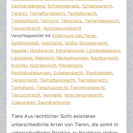
n
i
Sachverständige
i
,
Schadensersatz
,
Schadensrecht
,
h
t
Tierarzt
n
,
Tierhaftungsrecht
,
Tierhalterrecht
,
o
r
Tierkaufrecht
e
,
Tierrecht
,
Tierschutz
,
Tiervertragsrecht
,
r
a
Tierzuchtrecht
K
,
Versicherungsrecht
a
g
Verschlagwortet mit
o
Entfernung des Tieres
,
k
v
Gefährlichkeit
m
,
Goldfische
,
Größe
,
Grosstierrecht
,
R
e
Haustier
m
,
Hunderecht
,
Kanarienvögel
,
Lärmbelästigung
,
e
r
Lautstärke
e
,
Mietrecht
,
Mietwohnungen
,
Nachbarrecht
,
c
ö
Nutztier
n
,
Nutztierrecht
,
Pferderecht
,
h
f
Rechtsbeziehungen
t
,
Schadensrecht
,
Streitigkeiten
,
t
f
Tierarztrecht
a
,
Tierhaftungsrecht
,
Tierhalterrecht
,
s
e
Tierhaltung
r
,
Tierschutzrecht
,
Tiervertragsrecht
,
a
n
Tierzuchtrecht
e
,
Vermieter
,
Versicherungsrecht
,
zu
n
t
Zulässigkeit
,
Zwergkaninchen
Tiere
w
l
Tiere Aus rechtlicher Sicht existieren
und
ä
i
unterschiedliche Arten von Tieren, die somit in
Nachbarn
l
c
t
h
unterschiedlicher Relation zu Nachbarn stehen.