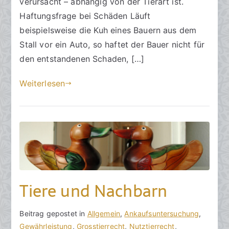
verursacht – abhängig von der Tierart ist.
e
Haftungsfrage bei Schäden Läuft
r
beispielsweise die Kuh eines Bauern aus dem
2
Stall vor ein Auto, so haftet der Bauer nicht für
0
den entstandenen Schaden, […]
2
3
Weiterlesen
Tiere und Nachbarn
V
B
Beitrag gepostet in
K
Allgemein
,
Ankaufsuntersuchung
,
o
e
Gewährleistung
e
,
Grosstierrecht
,
Nutztierrecht
,