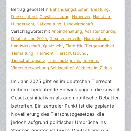
V
B
Beitrag gepostet in
K
Behandlungskosten
,
Beratung
,
o
e
Dressurpferd
e
,
Gewährleistung
,
Hannover
,
Haustiere
,
n
i
Hunderecht
i
,
Käfighaltung
,
Landwirtschaft
h
t
Verschlagwortet mit
n
Anbindehaltung
,
Assistenzhunde
,
o
r
Deutschland 2025
e
,
Gesetzesnovelle
,
Hundesteuer
,
r
a
Landwirtschaft
K
,
Qualzucht
,
Tierethik
,
Tiergesundheit
,
a
g
Tierhaltung
o
,
Tierrecht
,
Tierschutzbund
,
k
v
Tierschutzgesetz
m
,
Tierschutzpolitik
,
tierwohl
,
R
e
Videoüberwachung Schlachthof
m
,
Wildtiere im Zirkus
e
r
e
Im Jahr 2025 gibt es im deutschen Tierrecht
c
ö
n
mehrere bedeutende Entwicklungen, die sowohl
h
f
t
t
f
a
Gesetzesinitiativen als auch politische Debatten
s
e
r
betreffen. Ein zentraler Punkt ist die geplante
a
n
e
Novellierung des Tierschutzgesetzes, die
zu
n
t
jedoch aufgrund politischer Umbrüche ins
Entwicklungen
w
l
Stocken geraten ist.(PETA Deutschland e.V.)