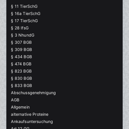
§ 11 TierSchG
§ 16a TierSchG
§ 17 TierSchG
§ 28 IfsG
§ 3 NhundG
§ 307 BGB
§ 309 BGB
§ 434 BGB
§ 474 BGB
§ 823 BGB
§ 830 BGB
§ 833 BGB
Abschussgenehmigung
AGB
Allgemein
alternative Proteine
Ankaufsuntersuchung
Art 12 GG