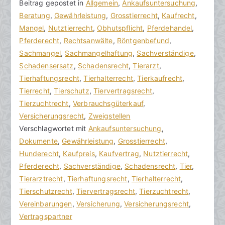
V
B
Beitrag gepostet in
K
Allgemein
,
Ankaufsuntersuchung
,
o
e
Beratung
e
,
Gewährleistung
,
Grosstierrecht
,
Kaufrecht
,
n
i
Mangel
i
,
Nutztierrecht
,
Obhutspflicht
,
Pferdehandel
,
h
t
Pferderecht
n
,
Rechtsanwälte
,
Röntgenbefund
,
o
r
Sachmangel
e
,
Sachmangelhaftung
,
Sachverständige
,
r
a
Schadensersatz
K
,
Schadensrecht
,
Tierarzt
,
a
g
Tierhaftungsrecht
o
,
Tierhalterrecht
,
Tierkaufrecht
,
k
v
Tierrecht
m
,
Tierschutz
,
Tiervertragsrecht
,
R
e
Tierzuchtrecht
m
,
Verbrauchsgüterkauf
,
e
r
Versicherungsrecht
e
,
Zweigstellen
c
ö
Verschlagwortet mit
n
Ankaufsuntersuchung
,
h
f
Dokumente
t
,
Gewährleistung
,
Grosstierrecht
,
t
f
Hunderecht
a
,
Kaufpreis
,
Kaufvertrag
,
Nutztierrecht
,
s
e
Pferderecht
r
,
Sachverständige
,
Schadensrecht
,
Tier
,
a
n
Tierarztrecht
e
,
Tierhaftungsrecht
,
Tierhalterrecht
,
zu
n
t
Tierschutzrecht
,
Tiervertragsrecht
,
Tierzuchtrecht
,
Kaufvertrag
w
l
Vereinbarungen
,
Versicherung
,
Versicherungsrecht
,
beim
ä
i
Vertragspartner