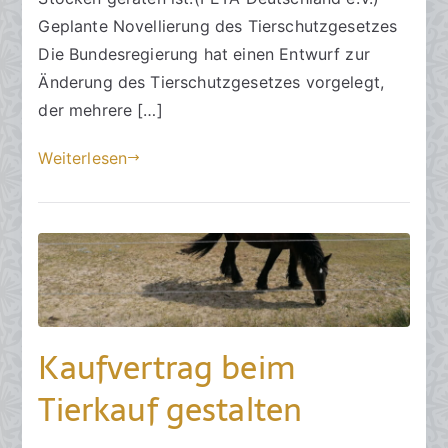
im
ä
i
Geplante Novellierung des Tierschutzgesetzes
Tierrecht
l
c
Die Bundesregierung hat einen Entwurf zur
2025
t
h
Änderung des Tierschutzgesetzes vorgelegt,
e
t
a
der mehrere […]
m
Weiterlesen
2
2
.
M
a
i
2
0
Kaufvertrag beim
2
5
Tierkauf gestalten