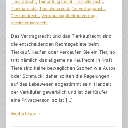
s
e
Tierarztrecht
r
,
Tierhaftungsrecht
,
Tierhalterrecht
,
a
n
Tierkaufrecht
e
,
Tierschutzrecht
,
Tiervertragsrecht
,
zu
n
t
Tierzuchtrecht
,
Verbrauchsgüterkaufvertrag
,
Tierkaufrecht
w
l
Versicherungsrecht
beachten
ä
i
Das Vertragsrecht und das Tierkaufrecht sind
l
c
die entscheidenden Rechtsgebiete beim
t
h
e
t
Tierkauf. Kaufen oder verkaufen Sie ein Tier, so
a
tritt nämlich das allgemeine Kaufrecht in Kraft.
m
Tiere sind keine beweglichen Sachen wie Autos
2
oder Schmuck, daher sollten die Regelungen
0
auf das Lebewesen abgestimmt sein. Handelt
.
der Verkäufer gewerblich und ist der Käufer
F
eine Privatperson, so ist […]
e
b
Weiterlesen
r
u