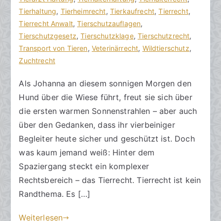
R
e
Tierhaltung
m
,
Tierheimrecht
,
Tierkaufrecht
,
Tierrecht
,
e
r
Tierrecht Anwalt
e
,
Tierschutzauflagen
,
c
ö
Tierschutzgesetz
n
,
Tierschutzklage
,
Tierschutzrecht
,
h
f
Transport von Tieren
t
,
Veterinärrecht
,
Wildtierschutz
,
t
f
Zuchtrecht
a
s
e
r
Als Johanna an diesem sonnigen Morgen den
a
n
e
Hund über die Wiese führt, freut sie sich über
zu
n
t
Tierrecht
w
l
die ersten warmen Sonnenstrahlen – aber auch
2026
ä
i
über den Gedanken, dass ihr vierbeiniger
–
l
c
Begleiter heute sicher und geschützt ist. Doch
Zwischen
t
h
was kaum jemand weiß: Hinter dem
Schutz,
e
t
Spaziergang steckt ein komplexer
Verantwortung
a
Rechtsbereich – das Tierrecht. Tierrecht ist kein
und
m
Randthema. Es […]
juristischer
4
Realität
.
Weiterlesen
F