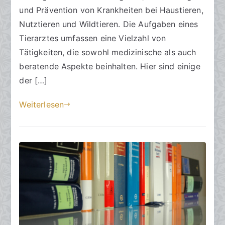
2
und Prävention von Krankheiten bei Haustieren,
.
Nutztieren und Wildtieren. Die Aufgaben eines
A
Tierarztes umfassen eine Vielzahl von
p
Tätigkeiten, die sowohl medizinische als auch
r
beratende Aspekte beinhalten. Hier sind einige
i
der […]
l
2
Weiterlesen
0
2
4