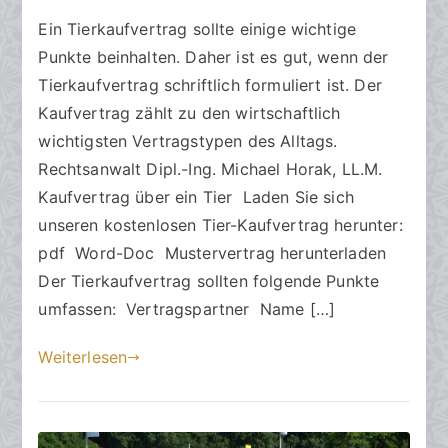
Tierkauf
l
c
Ein Tierkaufvertrag sollte einige wichtige
gestalten
t
h
Punkte beinhalten. Daher ist es gut, wenn der
e
t
a
Tierkaufvertrag schriftlich formuliert ist. Der
m
Kaufvertrag zählt zu den wirtschaftlich
5
wichtigsten Vertragstypen des Alltags.
.
Rechtsanwalt Dipl.-Ing. Michael Horak, LL.M.
J
Kaufvertrag über ein Tier Laden Sie sich
u
unseren kostenlosen Tier-Kaufvertrag herunter:
l
pdf Word-Doc Mustervertrag herunterladen
i
Der Tierkaufvertrag sollten folgende Punkte
2
0
umfassen: Vertragspartner Name […]
2
Weiterlesen
4