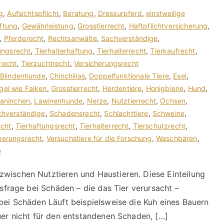
g
,
Aufsichtspflicht
,
Beratung
,
Dressurpferd
,
einstweilige
ftung
,
Gewährleistung
,
Grosstierrecht
,
Haftpflichtversicherung
,
,
Pferderecht
,
Rechtsanwälte
,
Sachverständige
,
ungsrecht
,
Tierhalterhaftung
,
Tierhalterrecht
,
Tierkaufrecht
,
recht
,
Tierzuchtrecht
,
Versicherungsrecht
Blindenhunde
,
Chinchillas
,
Doppelfunktionale Tiere
,
Esel
,
gel wie Falken
,
Grosstierrecht
,
Herdentiere
,
Honigbiene
,
Hund
,
aninchen
,
Lawinenhunde
,
Nerze
,
Nutztierrecht
,
Ochsen
,
hverständige
,
Schadensrecht
,
Schlachttiere
,
Schweine
,
echt
,
Tierhaftungsrecht
,
Tierhalterrecht
,
Tierschutzrecht
,
herungsrecht
,
Versuchstiere für die Forschung
,
Waschbären
,
e
zwischen Nutztieren und Haustieren. Diese Einteilung
gsfrage bei Schäden – die das Tier verursacht –
 bei Schäden Läuft beispielsweise die Kuh eines Bauern
uer nicht für den entstandenen Schaden, […]