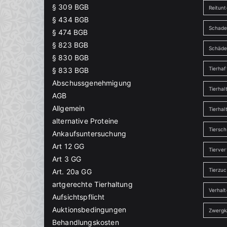
§ 309 BGB
Reitunt
§ 434 BGB
Schade
§ 474 BGB
§ 823 BGB
Schäd
§ 830 BGB
Tierha
§ 833 BGB
Abschussgenehmigung
Tierhal
AGB
Allgemein
Tierhal
alternative Proteine
Tiersch
Ankaufsuntersuchung
Art 12 GG
Tierver
Art 3 GG
Tierzu
Art. 20a GG
artgerechte Tierhaltung
Verhal
Aufsichtspflicht
Auktionsbedingungen
Zwergk
Behandlungskosten