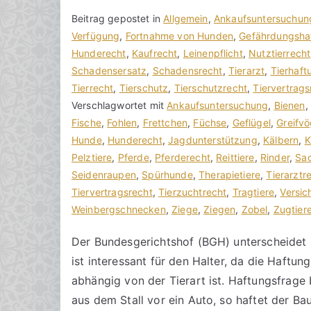
V
B
Beitrag gepostet in
K
Allgemein
,
Ankaufsuntersuchun
o
e
Verfügung
e
,
Fortnahme von Hunden
,
Gefährdungsha
n
i
Hunderecht
i
,
Kaufrecht
,
Leinenpflicht
,
Nutztierrecht
h
t
Schadensersatz
n
,
Schadensrecht
,
Tierarzt
,
Tierhaft
o
r
Tierrecht
e
,
Tierschutz
,
Tierschutzrecht
,
Tiervertrags
r
a
Verschlagwortet mit
K
Ankaufsuntersuchung
,
Bienen
,
a
g
Fische
o
,
Fohlen
,
Frettchen
,
Füchse
,
Geflügel
,
Greifvö
k
v
Hunde
m
,
Hunderecht
,
Jagdunterstützung
,
Kälbern
,
K
R
e
Pelztiere
m
,
Pferde
,
Pferderecht
,
Reittiere
,
Rinder
,
Sac
e
r
Seidenraupen
e
,
Spürhunde
,
Therapietiere
,
Tierarztr
c
ö
Tiervertragsrecht
n
,
Tierzuchtrecht
,
Tragtiere
,
Versic
h
f
Weinbergschnecken
t
,
Ziege
,
Ziegen
,
Zobel
,
Zugtier
t
f
a
Der Bundesgerichtshof (BGH) unterscheidet 
s
e
r
ist interessant für den Halter, da die Haftun
a
n
e
zu
n
t
abhängig von der Tierart ist. Haftungsfrage
Nutztierrecht
w
l
aus dem Stall vor ein Auto, so haftet der Ba