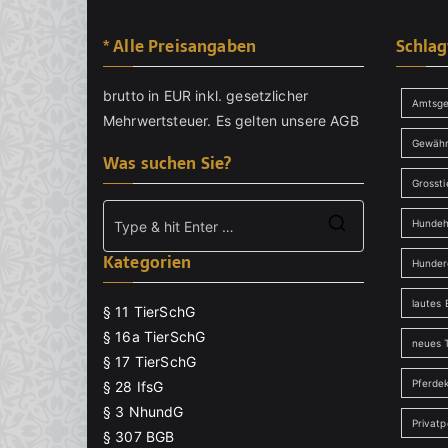
0
2
* Alle Preisangaben
Schla
3
brutto in EUR inkl. gesetzlicher
Amtsge
Mehrwertsteuer. Es gelten unsere
AGB
Gewähr
Was suchen Sie?
Grossti
Hundeh
Search
Kategorien
for:
Hunder
lautes 
§ 11 TierSchG
§ 16a TierSchG
neues T
§ 17 TierSchG
Pferde
§ 28 IfsG
§ 3 NhundG
Privat
§ 307 BGB