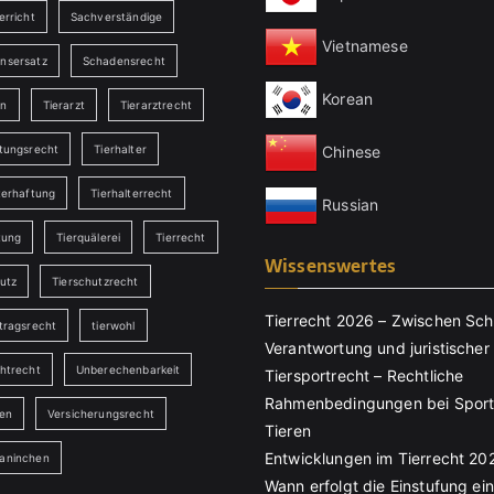
erricht
Sachverständige
Vietnamese
nsersatz
Schadensrecht
Korean
en
Tierarzt
Tierarztrecht
Chinese
ftungsrecht
Tierhalter
terhaftung
Tierhalterrecht
Russian
tung
Tierquälerei
Tierrecht
Wissenswertes
utz
Tierschutzrecht
Tierrecht 2026 – Zwischen Sch
tragsrecht
tierwohl
Verantwortung und juristischer 
chtrecht
Unberechenbarkeit
Tiersportrecht – Rechtliche
Rahmenbedingungen bei Sport
ten
Versicherungsrecht
Tieren
Entwicklungen im Tierrecht 20
aninchen
Wann erfolgt die Einstufung ei