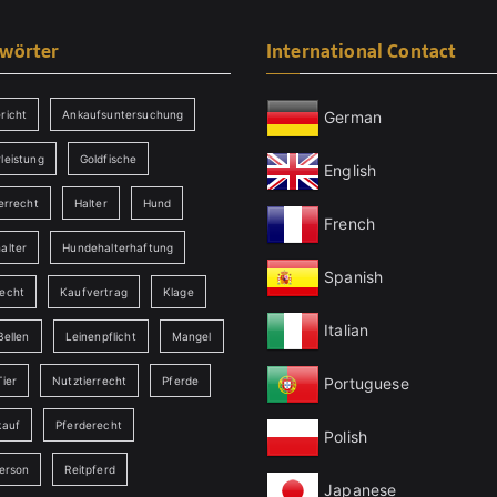
gwörter
International Contact
German
richt
Ankaufsuntersuchung
leistung
Goldfische
English
errecht
Halter
Hund
French
alter
Hundehalterhaftung
Spanish
echt
Kaufvertrag
Klage
Italian
Bellen
Leinenpflicht
Mangel
Portuguese
ier
Nutztierrecht
Pferde
kauf
Pferderecht
Polish
person
Reitpferd
Japanese