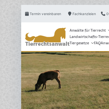
Zum
Termin vereinbaren
Fachkanzleien
0
Inhalt
springen
Anwälte für Tierrecht
Landwirtschafts-Tierre
TIERRECHT
Pferderecht, Tierve
Grosstierrecht, Hu
Tiergesetze
FAQ
Anwa
Schadensrecht, Ve