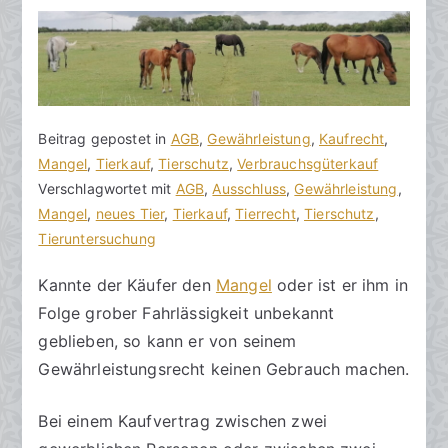
V
B
Beitrag gepostet in
K
AGB
,
Gewährleistung
,
Kaufrecht
,
o
e
Mangel
e
,
Tierkauf
,
Tierschutz
,
Verbrauchsgüterkauf
n
i
Verschlagwortet mit
i
AGB
,
Ausschluss
,
Gewährleistung
,
h
t
Mangel
n
,
neues Tier
,
Tierkauf
,
Tierrecht
,
Tierschutz
,
o
r
Tieruntersuchung
e
r
a
K
Kannte der Käufer den
Mangel
oder ist er ihm in
a
g
o
Folge grober Fahrlässigkeit unbekannt
k
v
m
R
e
m
geblieben, so kann er von seinem
e
r
e
Gewährleistungsrecht keinen Gebrauch machen.
c
ö
n
h
f
t
Bei einem Kaufvertrag zwischen zwei
t
f
a