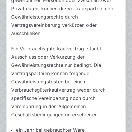
gewerblichen Personen oder zwischen zwei
s
e
r
Privatleuten, können die Vertragsparteien die
a
n
e
Gewährleistungsrechte durch
zu
n
t
Vertragsvereinbarung verkürzen oder
Ausschluss
w
l
ausschließen.
der
ä
i
Gewährleistung
l
c
Ein Verbrauchsgüterkaufvertrag erlaubt
beim
t
h
Tierkauf
e
t
Ausschluss oder Verkürzung der
a
Gewährleistungsrechte nur bedingt. Die
m
Vertragsparteien können folgende
2
Gewährleistungsfristen bei einem
1
Verbrauchsgüterkaufvertrag weder durch
.
spezifische Vereinbarung noch durch
F
Vereinbarung in den Allgemeinen
e
Geschäftsbedingungen unterschreiten:
b
r
ein Jahr bei gebrauchter Ware
u