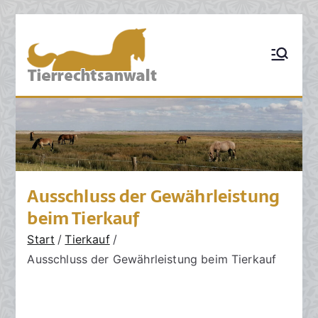
Zum
Inhalt
TIERRECHT
Pferderecht,
springen
Tiervertragsrecht,
SANWALT:
Tierhaftungsrecht,
Tierhalterrecht,
Kanzlei für
Tierarztrecht,
Tierschutzrecht,
Tierrecht
Grosstierrecht,
Hunderecht,
Nutztierrecht,
Tierzuchtrecht,
Ankaufsuntersuchun
Ausschluss der Gewährleistung
g, Sachverständige,
Schadensrecht,
beim Tierkauf
Versicherungsrecht
Start
Tierkauf
Ausschluss der Gewährleistung beim Tierkauf