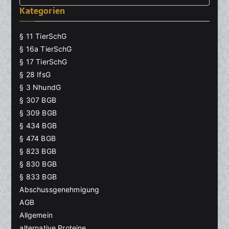
Kategorien
for:
§ 11 TierSchG
§ 16a TierSchG
§ 17 TierSchG
§ 28 IfsG
§ 3 NhundG
§ 307 BGB
§ 309 BGB
§ 434 BGB
§ 474 BGB
§ 823 BGB
§ 830 BGB
§ 833 BGB
Abschussgenehmigung
AGB
Allgemein
alternative Proteine