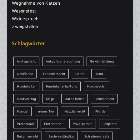
Wegnahme von Katzen
Wesenstest
Widerspruch
Zweigstellen
Schlagwörter
Amtsgericht
Ankaufsuntersuchung
Gewährleistung
Goldfische
Grosstierrecht
Halter
Hund
Hundehalter
Hundehalterhaftung
Hunderecht
Kaufvertrag
Klage
lautes Bellen
Leinenpflicht
Mangel
neues Tier
Nutztierrecht
Pferde
Pferdekauf
Pferderecht
Privatperson
Reitpferd
Reitunterricht
Sachverständige
Schadensersatz