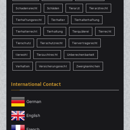
Schadensrecht
Schäden
Tierarzt
Tierarztrecht
Tierhaftungsrecht
Tierhalter
Tierhalterhaftung
Tierhalterrecht
Tierhaltung
Tierquälerei
Tierrecht
Tierschutz
Tierschutzrecht
Tiervertragsrecht
tierwohl
Tierzuchtrecht
Unberechenbarkeit
Verhalten
Versicherungsrecht
Zwergkaninchen
International Contact
German
English
French