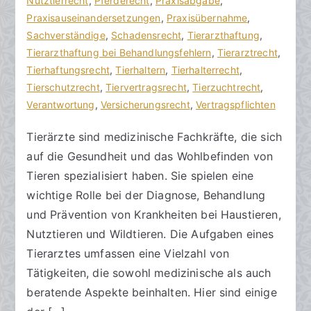
h
f
Nutztierrecht
t
,
Pferderecht
,
Praxisabgabe
,
t
f
Praxisauseinandersetzungen
a
,
Praxisübernahme
,
s
e
Sachverständige
r
,
Schadensrecht
,
Tierarzthaftung
,
a
n
Tierarzthaftung bei Behandlungsfehlern
e
,
Tierarztrecht
,
zu
n
t
Tierhaftungsrecht
,
Tierhaltern
,
Tierhalterrecht
,
Tierarztaufgaben
w
l
Tierschutzrecht
,
Tiervertragsrecht
,
Tierzuchtrecht
,
und
ä
i
Verantwortung
,
Versicherungsrecht
,
Vertragspflichten
die
l
c
Tierärzte sind medizinische Fachkräfte, die sich
Verantwortung
t
h
auf die Gesundheit und das Wohlbefinden von
e
t
a
Tieren spezialisiert haben. Sie spielen eine
m
wichtige Rolle bei der Diagnose, Behandlung
2
und Prävention von Krankheiten bei Haustieren,
.
Nutztieren und Wildtieren. Die Aufgaben eines
A
Tierarztes umfassen eine Vielzahl von
p
Tätigkeiten, die sowohl medizinische als auch
r
beratende Aspekte beinhalten. Hier sind einige
i