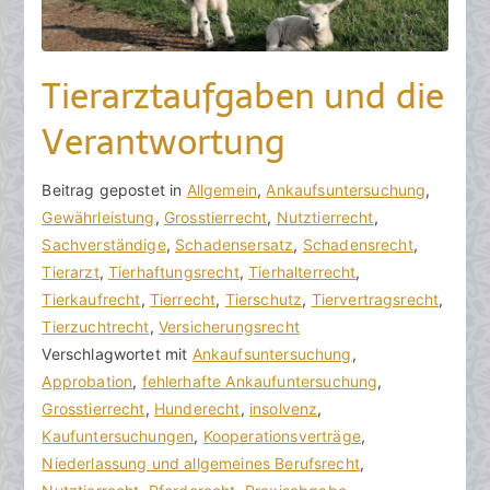
Tierarztaufgaben und die
Verantwortung
V
B
Beitrag gepostet in
K
Allgemein
,
Ankaufsuntersuchung
,
o
e
Gewährleistung
e
,
Grosstierrecht
,
Nutztierrecht
,
n
i
Sachverständige
i
,
Schadensersatz
,
Schadensrecht
,
h
t
Tierarzt
n
,
Tierhaftungsrecht
,
Tierhalterrecht
,
o
r
Tierkaufrecht
e
,
Tierrecht
,
Tierschutz
,
Tiervertragsrecht
,
r
a
Tierzuchtrecht
K
,
Versicherungsrecht
a
g
Verschlagwortet mit
o
Ankaufsuntersuchung
,
k
v
Approbation
m
,
fehlerhafte Ankaufuntersuchung
,
R
e
Grosstierrecht
m
,
Hunderecht
,
insolvenz
,
e
r
Kaufuntersuchungen
e
,
Kooperationsverträge
,
c
ö
Niederlassung und allgemeines Berufsrecht
n
,