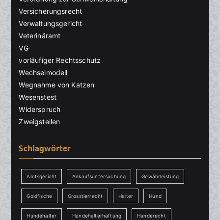
Versicherungsrecht
Verwaltungsgericht
Veterinäramt
VG
vorläufiger Rechtsschutz
Wechselmodell
Wegnahme von Katzen
Wesenstest
Widerspruch
Zweigstellen
Schlagwörter
Amtsgericht
Ankaufsuntersuchung
Gewährleistung
Goldfische
Grosstierrecht
Halter
Hund
Hundehalter
Hundehalterhaftung
Hunderecht