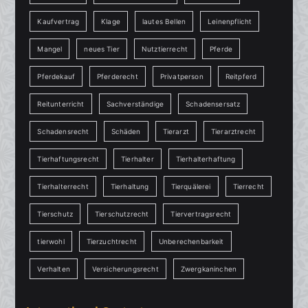
Kaufvertrag
Klage
lautes Bellen
Leinenpflicht
Mangel
neues Tier
Nutztierrecht
Pferde
Pferdekauf
Pferderecht
Privatperson
Reitpferd
Reitunterricht
Sachverständige
Schadensersatz
Schadensrecht
Schäden
Tierarzt
Tierarztrecht
Tierhaftungsrecht
Tierhalter
Tierhalterhaftung
Tierhalterrecht
Tierhaltung
Tierquälerei
Tierrecht
Tierschutz
Tierschutzrecht
Tiervertragsrecht
tierwohl
Tierzuchtrecht
Unberechenbarkeit
Verhalten
Versicherungsrecht
Zwergkaninchen