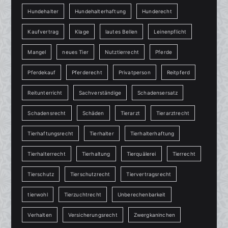
Hundehalter
Hundehalterhaftung
Hunderecht
Kaufvertrag
Klage
lautes Bellen
Leinenpflicht
Mangel
neues Tier
Nutztierrecht
Pferde
Pferdekauf
Pferderecht
Privatperson
Reitpferd
Reitunterricht
Sachverständige
Schadensersatz
Schadensrecht
Schäden
Tierarzt
Tierarztrecht
Tierhaftungsrecht
Tierhalter
Tierhalterhaftung
Tierhalterrecht
Tierhaltung
Tierquälerei
Tierrecht
Tierschutz
Tierschutzrecht
Tiervertragsrecht
tierwohl
Tierzuchtrecht
Unberechenbarkeit
Verhalten
Versicherungsrecht
Zwergkaninchen