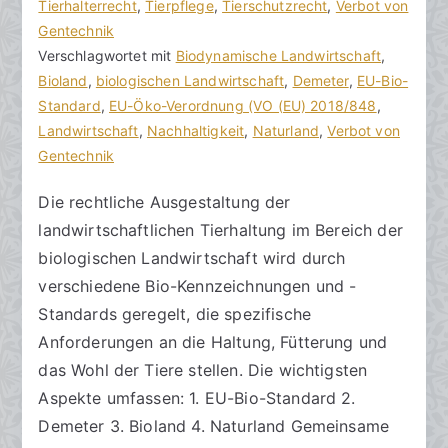
o
r
Tierhalterrecht
e
,
Tierpflege
,
Tierschutzrecht
,
Verbot von
r
a
Gentechnik
K
a
g
Verschlagwortet mit
o
Biodynamische Landwirtschaft
,
k
v
Bioland
m
,
biologischen Landwirtschaft
,
Demeter
,
EU-Bio-
R
e
Standard
m
,
EU-Öko-Verordnung (VO (EU) 2018/848
,
e
r
Landwirtschaft
e
,
Nachhaltigkeit
,
Naturland
,
Verbot von
c
ö
Gentechnik
n
h
f
t
Die rechtliche Ausgestaltung der
t
f
a
landwirtschaftlichen Tierhaltung im Bereich der
s
e
r
a
n
e
biologischen Landwirtschaft wird durch
zu
n
t
verschiedene Bio-Kennzeichnungen und -
Rechtliche
w
l
Standards geregelt, die spezifische
Ausgestaltung
ä
i
Anforderungen an die Haltung, Fütterung und
der
l
c
das Wohl der Tiere stellen. Die wichtigsten
landwirtschaftlichen
t
h
Aspekte umfassen: 1. EU-Bio-Standard 2.
Tierhaltung
e
t
Demeter 3. Bioland 4. Naturland Gemeinsame
im
a