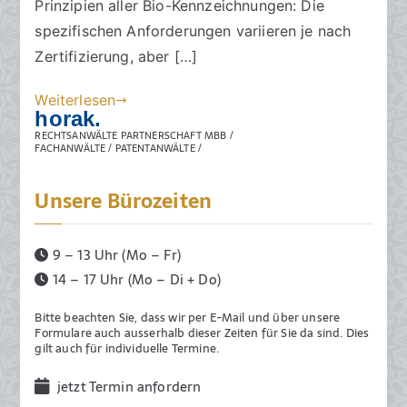
Prinzipien aller Bio-Kennzeichnungen: Die
Bereich
m
der
2
spezifischen Anforderungen variieren je nach
biologischen
2
Zertifizierung, aber […]
Landwirtschaft
.
J
Weiterlesen
horak.
a
RECHTSANWÄLTE PARTNERSCHAFT MBB /
n
FACHANWÄLTE / PATENTANWÄLTE /
u
a
Unsere Bürozeiten
r
2
9 – 13 Uhr (Mo – Fr)
0
14 – 17 Uhr (Mo – Di + Do)
2
5
Bitte beachten Sie, dass wir per E-Mail und über unsere
Formulare auch ausserhalb dieser Zeiten für Sie da sind. Dies
gilt auch für individuelle Termine.
jetzt Termin anfordern