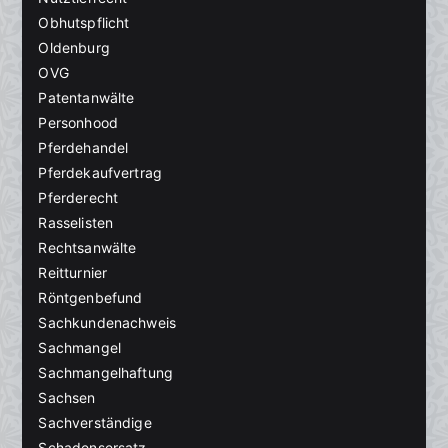
Obhutspflicht
Oldenburg
OVG
Patentanwälte
Personhood
Pferdehandel
Pferdekaufvertrag
Pferderecht
Rasselisten
Rechtsanwälte
Reitturnier
Röntgenbefund
Sachkundenachweis
Sachmangel
Sachmangelhaftung
Sachsen
Sachverständige
Schadensersatz