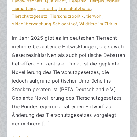
r
a
Landwirtschaft
K
,
Qualzucht
,
Tierethik
,
Tiergesundheit
,
a
g
Tierhaltung
o
,
Tierrecht
,
Tierschutzbund
,
k
v
Tierschutzgesetz
m
,
Tierschutzpolitik
,
tierwohl
,
R
e
Videoüberwachung Schlachthof
m
,
Wildtiere im Zirkus
e
r
e
Im Jahr 2025 gibt es im deutschen Tierrecht
c
ö
n
mehrere bedeutende Entwicklungen, die sowohl
h
f
t
t
f
a
Gesetzesinitiativen als auch politische Debatten
s
e
r
betreffen. Ein zentraler Punkt ist die geplante
a
n
e
Novellierung des Tierschutzgesetzes, die
zu
n
t
jedoch aufgrund politischer Umbrüche ins
Entwicklungen
w
l
Stocken geraten ist.(PETA Deutschland e.V.)
im
ä
i
Geplante Novellierung des Tierschutzgesetzes
Tierrecht
l
c
Die Bundesregierung hat einen Entwurf zur
2025
t
h
Änderung des Tierschutzgesetzes vorgelegt,
e
t
a
der mehrere […]
m