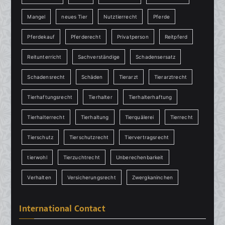
Mangel
neues Tier
Nutztierrecht
Pferde
Pferdekauf
Pferderecht
Privatperson
Reitpferd
Reitunterricht
Sachverständige
Schadensersatz
Schadensrecht
Schäden
Tierarzt
Tierarztrecht
Tierhaftungsrecht
Tierhalter
Tierhalterhaftung
Tierhalterrecht
Tierhaltung
Tierquälerei
Tierrecht
Tierschutz
Tierschutzrecht
Tiervertragsrecht
tierwohl
Tierzuchtrecht
Unberechenbarkeit
Verhalten
Versicherungsrecht
Zwergkaninchen
International Contact