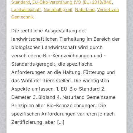
R
e
Standard
m
,
EU-Öko-Verordnung (VO (EU) 2018/848
,
e
r
Landwirtschaft
e
,
Nachhaltigkeit
,
Naturland
,
Verbot von
c
ö
Gentechnik
n
h
f
t
Die rechtliche Ausgestaltung der
t
f
a
landwirtschaftlichen Tierhaltung im Bereich der
s
e
r
a
n
e
biologischen Landwirtschaft wird durch
zu
n
t
verschiedene Bio-Kennzeichnungen und -
Rechtliche
w
l
Standards geregelt, die spezifische
Ausgestaltung
ä
i
Anforderungen an die Haltung, Fütterung und
der
l
c
das Wohl der Tiere stellen. Die wichtigsten
landwirtschaftlichen
t
h
Aspekte umfassen: 1. EU-Bio-Standard 2.
Tierhaltung
e
t
Demeter 3. Bioland 4. Naturland Gemeinsame
im
a
Prinzipien aller Bio-Kennzeichnungen: Die
Bereich
m
der
2
spezifischen Anforderungen variieren je nach
biologischen
2
Zertifizierung, aber […]
Landwirtschaft
.