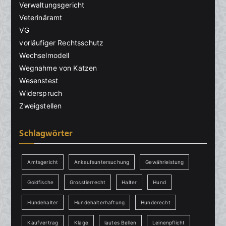
Verwaltungsgericht
Veterinäramt
VG
vorläufiger Rechtsschutz
Wechselmodell
Wegnahme von Katzen
Wesenstest
Widerspruch
Zweigstellen
Schlagwörter
Amtsgericht
Ankaufsuntersuchung
Gewährleistung
Goldfische
Grosstierrecht
Halter
Hund
Hundehalter
Hundehalterhaftung
Hunderecht
Kaufvertrag
Klage
lautes Bellen
Leinenpflicht