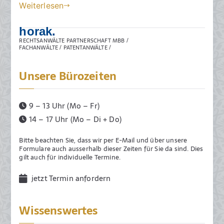
J
Weiterlesen
a
horak.
n
RECHTSANWÄLTE PARTNERSCHAFT MBB /
u
FACHANWÄLTE / PATENTANWÄLTE /
a
r
Unsere Bürozeiten
2
0
9 – 13 Uhr (Mo – Fr)
2
5
14 – 17 Uhr (Mo – Di + Do)
Bitte beachten Sie, dass wir per E-Mail und über unsere
Formulare auch ausserhalb dieser Zeiten für Sie da sind. Dies
gilt auch für individuelle Termine.
jetzt Termin anfordern
Wissenswertes