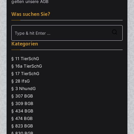
gelten unsere
AGB
Was suchen Sie?
Searc
Kategorien
for:
§ 11 TierSchG
§ 16a TierSchG
§ 17 TierSchG
§ 28 IfsG
§ 3 NhundG
§ 307 BGB
§ 309 BGB
§ 434 BGB
§ 474 BGB
§ 823 BGB
§ 830 BGB