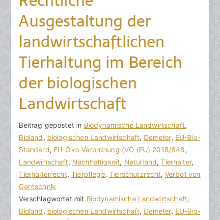
Rechtliche
Ausgestaltung der
landwirtschaftlichen
Tierhaltung im Bereich
der biologischen
Landwirtschaft
V
B
Beitrag gepostet in
K
Biodynamische Landwirtschaft
,
o
e
Bioland
e
,
biologischen Landwirtschaft
,
Demeter
,
EU-Bio-
n
i
Standard
i
,
EU-Öko-Verordnung (VO (EU) 2018/848
,
h
t
Landwirtschaft
n
,
Nachhaltigkeit
,
Naturland
,
Tierhalter
,
o
r
Tierhalterrecht
e
,
Tierpflege
,
Tierschutzrecht
,
Verbot von
r
a
Gentechnik
K
a
g
Verschlagwortet mit
o
Biodynamische Landwirtschaft
,
k
v
Bioland
m
,
biologischen Landwirtschaft
,
Demeter
,
EU-Bio-