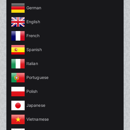
German
English
French
Spanish
Italian
Portuguese
Polish
Japanese
Vietnamese