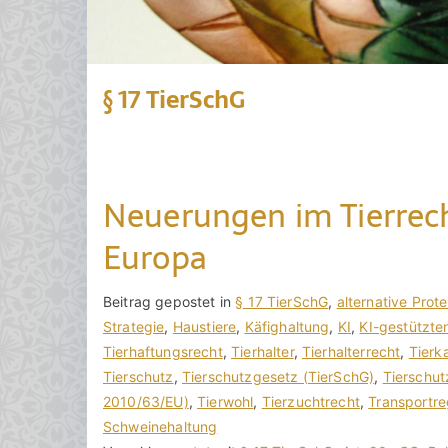
§ 17 TierSchG
Neuerungen im Tierrec
Europa
V
B
Beitrag gepostet in
K
§ 17 TierSchG
,
alternative Prote
o
e
Strategie
e
,
Haustiere
,
Käfighaltung
,
KI
,
KI-gestützte
n
i
Tierhaftungsrecht
i
,
Tierhalter
,
Tierhalterrecht
,
Tierk
h
t
Tierschutz
n
,
Tierschutzgesetz (TierSchG)
,
Tierschut
o
r
2010/63/EU)
e
,
Tierwohl
,
Tierzuchtrecht
,
Transportre
r
a
Schweinehaltung
K