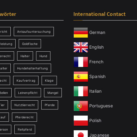
gwörter
International Contact
German
richt
Ankaufsuntersuchung
leistung
Goldfische
English
errecht
Halter
Hund
French
alter
Hundehalterhaftung
Spanish
echt
Kaufvertrag
Klage
Italian
Bellen
Leinenpflicht
Mangel
Portuguese
ier
Nutztierrecht
Pferde
kauf
Pferderecht
Polish
person
Reitpferd
Japanese