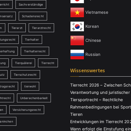
erricht
Sachverständige
Vietnamese
nsersatz
Schadensrecht
Korean
en
Tierarzt
Tierarztrecht
Chinese
ftungsrecht
Tierhalter
terhaftung
Tierhalterrecht
Russian
tung
Tierquälerei
Tierrecht
Wissenswertes
utz
Tierschutzrecht
Tierrecht 2026 – Zwischen Sch
tragsrecht
tierwohl
Verantwortung und juristischer 
chtrecht
Unberechenbarkeit
Tiersportrecht – Rechtliche
Rahmenbedingungen bei Sport
ten
Versicherungsrecht
Tieren
Entwicklungen im Tierrecht 20
aninchen
Wann erfolgt die Einstufung ei