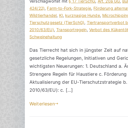
a
g
Verschlagwortet mit
o
§ 17 TierSchG
,
Art. 20a GG
,
Bu
k
v
424/22)
m
,
Farm-to-Fork-Strategie
,
Förderung alterna
R
e
Wildtierhandel
m
,
KI
,
kurznasige Hunde
,
Microchippin
e
r
Tierschutzgesetz (TierSchG)
e
,
Tiertransportverbot b
c
ö
2010/63/EU)
n
,
Transportregeln
,
Verbot des Kükentö
h
f
Schweinehaltung
t
t
f
a
Das Tierrecht hat sich in jüngster Zeit auf 
s
e
r
gesetzliche Regelungen, Initiativen und Geri
a
n
e
zu
n
t
wichtigsten Neuerungen: 1. Deutschland a. 
Neuerungen
w
l
Strengere Regeln für Haustiere c. Förderung 
im
ä
i
Aktualisierung der EU-Tierschutzstrategie b.
Tierrecht
l
c
2010/63/EU): c. […]
in
t
h
Deutschland
e
t
Weiterlesen
und
a
Europa
m
1