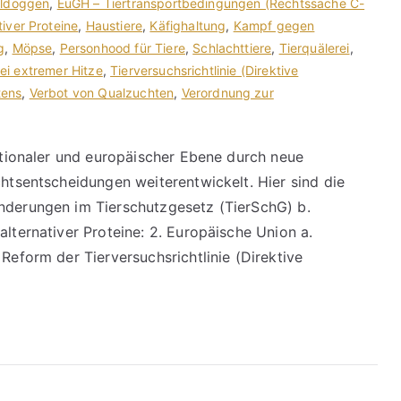
lldoggen
,
EuGH – Tiertransportbedingungen (Rechtssache C-
tiver Proteine
,
Haustiere
,
Käfighaltung
,
Kampf gegen
g
,
Möpse
,
Personhood für Tiere
,
Schlachttiere
,
Tierquälerei
,
ei extremer Hitze
,
Tierversuchsrichtlinie (Direktive
tens
,
Verbot von Qualzuchten
,
Verordnung zur
nationaler und europäischer Ebene durch neue
chtsentscheidungen weiterentwickelt. Hier sind die
Änderungen im Tierschutzgesetz (TierSchG) b.
alternativer Proteine: 2. Europäische Union a.
 Reform der Tierversuchsrichtlinie (Direktive