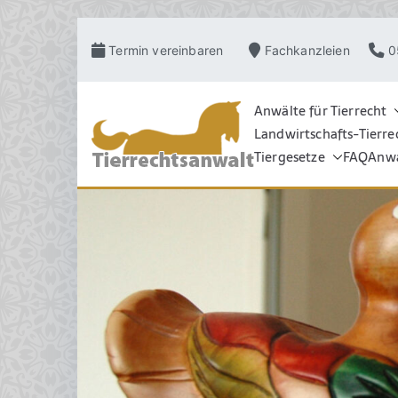
Zum
Termin vereinbaren
Fachkanzleien
0
Inhalt
springen
Anwälte für Tierrecht
Landwirtschafts-Tierre
TIERRECHT
Pferderecht, Tierve
Grosstierrecht, Hu
Tiergesetze
FAQ
Anwa
Schadensrecht, Ve