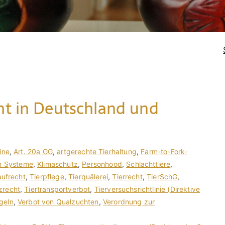
ht in Deutschland und
ine
,
Art. 20a GG
,
artgerechte Tierhaltung
,
Farm-to-Fork-
n Systeme
,
Klimaschutz
,
Personhood
,
Schlachttiere
,
aufrecht
,
Tierpflege
,
Tierquälerei
,
Tierrecht
,
TierSchG
,
zrecht
,
Tiertransportverbot
,
Tierversuchsrichtlinie (Direktive
geln
,
Verbot von Qualzuchten
,
Verordnung zur