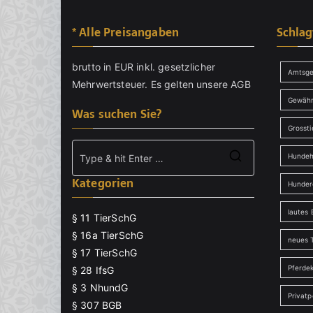
* Alle Preisangaben
Schla
brutto in EUR inkl. gesetzlicher
Amtsge
Mehrwertsteuer. Es gelten unsere
AGB
Gewähr
Was suchen Sie?
Grossti
Hundeh
Search
Kategorien
for:
Hunder
lautes 
§ 11 TierSchG
§ 16a TierSchG
neues T
§ 17 TierSchG
Pferde
§ 28 IfsG
§ 3 NhundG
Privat
§ 307 BGB