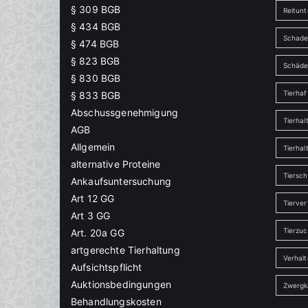
§ 309 BGB
Reitunt
§ 434 BGB
Schade
§ 474 BGB
§ 823 BGB
Schäd
§ 830 BGB
Tierha
§ 833 BGB
Abschussgenehmigung
Tierhal
AGB
Allgemein
Tierhal
alternative Proteine
Tiersch
Ankaufsuntersuchung
Art 12 GG
Tierver
Art 3 GG
Tierzu
Art. 20a GG
artgerechte Tierhaltung
Verhal
Aufsichtspflicht
Auktionsbedingungen
Zwergk
Behandlungskosten