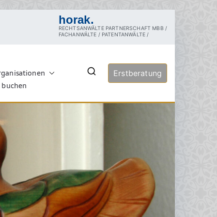
horak.
RECHTSANWÄLTE PARTNERSCHAFT MBB /
FACHANWÄLTE / PATENTANWÄLTE /
rganisationen
echt
Erstberatung
rztrecht, Tierschutzrecht,
ersuchung, Sachverständige,
e buchen