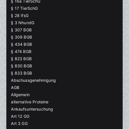
§ 16a TierSchG
§ 17 TierSchG
§ 28 IfsG
§ 3 NhundG
§ 307 BGB
§ 309 BGB
§ 434 BGB
§ 474 BGB
§ 823 BGB
§ 830 BGB
§ 833 BGB
Abschussgenehmigung
AGB
Allgemein
alternative Proteine
Ankaufsuntersuchung
Art 12 GG
Art 3 GG