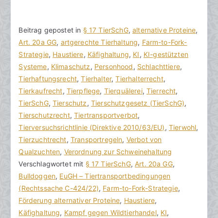
V
B
Beitrag gepostet in
K
§ 17 TierSchG
,
alternative Proteine
,
o
e
Art. 20a GG
e
,
artgerechte Tierhaltung
,
Farm-to-Fork-
n
i
Strategie
i
,
Haustiere
,
Käfighaltung
,
KI
,
KI-gestützten
h
t
Systeme
n
,
Klimaschutz
,
Personhood
,
Schlachttiere
,
o
r
Tierhaftungsrecht
e
,
Tierhalter
,
Tierhalterrecht
,
r
a
Tierkaufrecht
K
,
Tierpflege
,
Tierquälerei
,
Tierrecht
,
a
g
TierSchG
o
,
Tierschutz
,
Tierschutzgesetz (TierSchG)
,
k
v
Tierschutzrecht
m
,
Tiertransportverbot
,
R
e
Tierversuchsrichtlinie (Direktive 2010/63/EU)
m
,
Tierwohl
,
e
r
Tierzuchtrecht
e
,
Transportregeln
,
Verbot von
c
ö
Qualzuchten
n
,
Verordnung zur Schweinehaltung
h
f
Verschlagwortet mit
t
§ 17 TierSchG
,
Art. 20a GG
,
t
f
Bulldoggen
a
,
EuGH – Tiertransportbedingungen
s
e
(Rechtssache C-424/22)
r
,
Farm-to-Fork-Strategie
,
a
n
Förderung alternativer Proteine
e
,
Haustiere
,
zu
n
t
Käfighaltung
,
Kampf gegen Wildtierhandel
,
KI
,