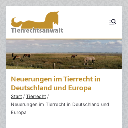
Zum
Inhalt
TIERRECHT
Pferderecht,
springen
Tiervertragsrecht,
SANWALT:
Tierhaftungsrecht,
Tierhalterrecht,
Kanzlei für
Tierarztrecht,
Tierschutzrecht,
Tierrecht
Grosstierrecht,
Hunderecht,
Nutztierrecht,
Tierzuchtrecht,
Ankaufsuntersuchun
Neuerungen im Tierrecht in
g, Sachverständige,
Schadensrecht,
Deutschland und Europa
Versicherungsrecht
Start
Tierrecht
Neuerungen im Tierrecht in Deutschland und
Europa