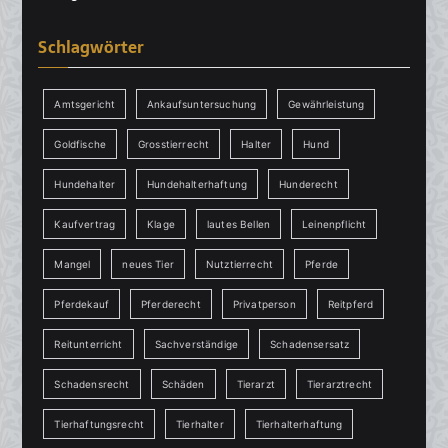
Schlagwörter
Amtsgericht
Ankaufsuntersuchung
Gewährleistung
Goldfische
Grosstierrecht
Halter
Hund
Hundehalter
Hundehalterhaftung
Hunderecht
Kaufvertrag
Klage
lautes Bellen
Leinenpflicht
Mangel
neues Tier
Nutztierrecht
Pferde
Pferdekauf
Pferderecht
Privatperson
Reitpferd
Reitunterricht
Sachverständige
Schadensersatz
Schadensrecht
Schäden
Tierarzt
Tierarztrecht
Tierhaftungsrecht
Tierhalter
Tierhalterhaftung