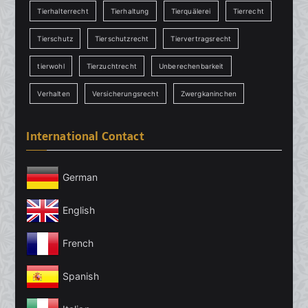
Tierhalterrecht
Tierhaltung
Tierquälerei
Tierrecht
Tierschutz
Tierschutzrecht
Tiervertragsrecht
tierwohl
Tierzuchtrecht
Unberechenbarkeit
Verhalten
Versicherungsrecht
Zwergkaninchen
International Contact
German
English
French
Spanish