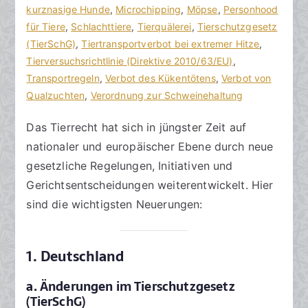
Neuerungen
w
l
kurznasige Hunde
,
Microchipping
,
Möpse
,
Personhood
im
ä
i
für Tiere
,
Schlachttiere
,
Tierquälerei
,
Tierschutzgesetz
Tierrecht
l
c
(TierSchG)
,
Tiertransportverbot bei extremer Hitze
,
in
t
h
Tierversuchsrichtlinie (Direktive 2010/63/EU)
,
Deutschland
e
t
Transportregeln
,
Verbot des Kükentötens
,
Verbot von
und
a
Qualzuchten
,
Verordnung zur Schweinehaltung
Europa
m
Das Tierrecht hat sich in jüngster Zeit auf
1
nationaler und europäischer Ebene durch neue
7
.
gesetzliche Regelungen, Initiativen und
J
Gerichtsentscheidungen weiterentwickelt. Hier
a
sind die wichtigsten Neuerungen:
n
u
a
1. Deutschland
r
a. Änderungen im Tierschutzgesetz
2
(TierSchG)
0