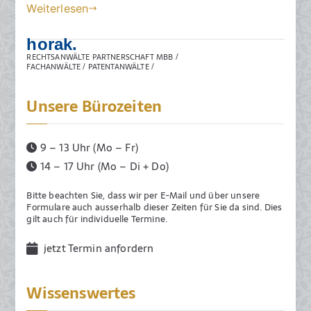
Weiterlesen
Ziele
t
h
des
e
t
horak.
Tierschutzes
a
RECHTSANWÄLTE PARTNERSCHAFT MBB /
auch
m
FACHANWÄLTE / PATENTANWÄLTE /
dann,
3
wenn
0
Unsere Bürozeiten
er
.
sich
J
9 – 13 Uhr (Mo – Fr)
nicht
u
14 – 17 Uhr (Mo – Di + Do)
nur
l
für
i
Bitte beachten Sie, dass wir per E-Mail und über unsere
den
2
Formulare auch ausserhalb dieser Zeiten für Sie da sind. Dies
gilt auch für individuelle Termine.
Tierschutz
0
nach
2
jetzt Termin anfordern
dem
0
Tierschutzgesetz
Wissenswertes
einsetzt,
sondern