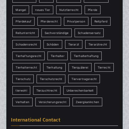
Mangel
neues Tier
Nutztierrecht
Pferde
Pferdekauf
Pferderecht
Privatperson
Reitpferd
Reitunterricht
Sachverständige
Schadensersatz
Schadensrecht
Schäden
Tierarzt
Tierarztrecht
Tierhaftungsrecht
Tierhalter
Tierhalterhaftung
Tierhalterrecht
Tierhaltung
Tierquälerei
Tierrecht
Tierschutz
Tierschutzrecht
Tiervertragsrecht
tierwohl
Tierzuchtrecht
Unberechenbarkeit
Verhalten
Versicherungsrecht
Zwergkaninchen
International Contact