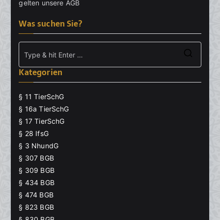
gelten unsere
AGB
Was suchen Sie?
Searc
Kategorien
for:
§ 11 TierSchG
§ 16a TierSchG
§ 17 TierSchG
§ 28 IfsG
§ 3 NhundG
§ 307 BGB
§ 309 BGB
§ 434 BGB
§ 474 BGB
§ 823 BGB
§ 830 BGB