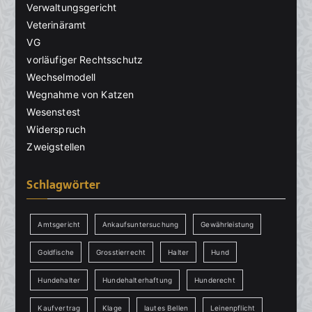
Verwaltungsgericht
Veterinäramt
VG
vorläufiger Rechtsschutz
Wechselmodell
Wegnahme von Katzen
Wesenstest
Widerspruch
Zweigstellen
Schlagwörter
Amtsgericht
Ankaufsuntersuchung
Gewährleistung
Goldfische
Grosstierrecht
Halter
Hund
Hundehalter
Hundehalterhaftung
Hunderecht
Kaufvertrag
Klage
lautes Bellen
Leinenpflicht