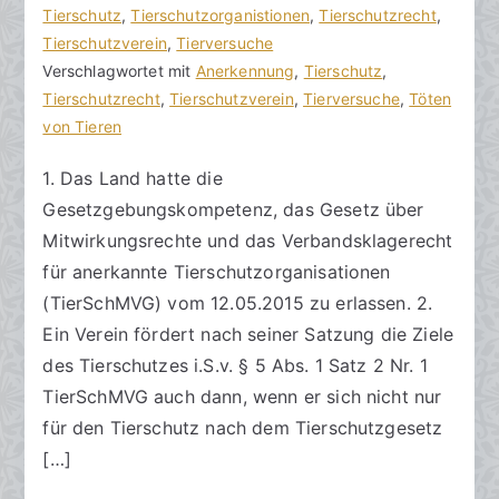
o
e
Tierschutz
e
,
Tierschutzorganistionen
,
Tierschutzrecht
,
n
i
Tierschutzverein
i
,
Tierversuche
h
t
Verschlagwortet mit
n
Anerkennung
,
Tierschutz
,
o
r
Tierschutzrecht
e
,
Tierschutzverein
,
Tierversuche
,
Töten
r
a
von Tieren
K
a
g
o
1. Das Land hatte die
k
v
m
Gesetzgebungskompetenz, das Gesetz über
R
e
m
e
r
e
Mitwirkungsrechte und das Verbandsklagerecht
c
ö
n
für anerkannte Tierschutzorganisationen
h
f
t
(TierSchMVG) vom 12.05.2015 zu erlassen. 2.
t
f
a
Ein Verein fördert nach seiner Satzung die Ziele
s
e
r
des Tierschutzes i.S.v. § 5 Abs. 1 Satz 2 Nr. 1
a
n
e
TierSchMVG auch dann, wenn er sich nicht nur
zu
n
t
für den Tierschutz nach dem Tierschutzgesetz
Verein
w
l
[…]
fördert
ä
i
die
l
c