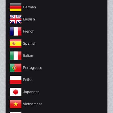
German
English
French
Spanish
Italian
Portuguese
Polish
Japanese
Vietnamese