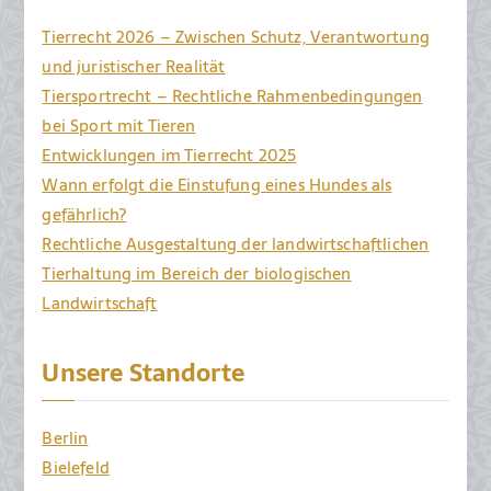
Tierversuche
Tierrecht 2026 – Zwischen Schutz, Verantwortung
und
und juristischer Realität
das
Tiersportrecht – Rechtliche Rahmenbedingungen
Halten
bei Sport mit Tieren
und
Entwicklungen im Tierrecht 2025
Töten
Wann erfolgt die Einstufung eines Hundes als
von
Tieren
gefährlich?
zum
Rechtliche Ausgestaltung der landwirtschaftlichen
Zwecke
Tierhaltung im Bereich der biologischen
des
Landwirtschaft
Verzehrs
ablehnt
Unsere Standorte
Berlin
Bielefeld