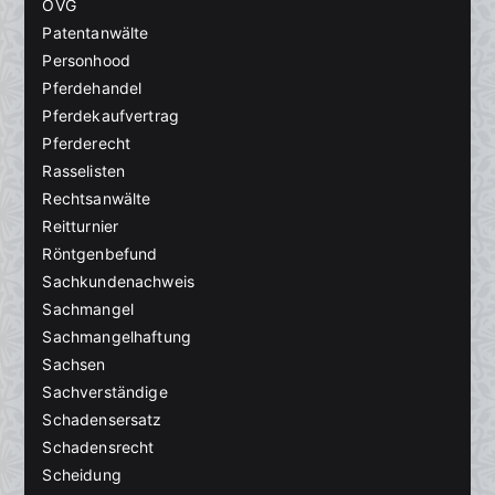
OVG
Patentanwälte
Personhood
Pferdehandel
Pferdekaufvertrag
Pferderecht
Rasselisten
Rechtsanwälte
Reitturnier
Röntgenbefund
Sachkundenachweis
Sachmangel
Sachmangelhaftung
Sachsen
Sachverständige
Schadensersatz
Schadensrecht
Scheidung