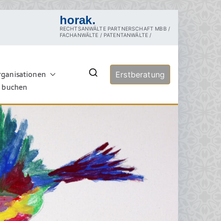
horak.
RECHTSANWÄLTE PARTNERSCHAFT MBB /
FACHANWÄLTE / PATENTANWÄLTE /
rganisationen
echt
Erstberatung
rztrecht, Tierschutzrecht,
ersuchung, Sachverständige,
e buchen