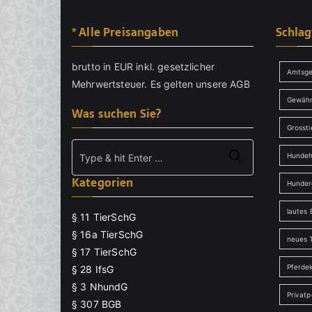
* Alle Preisangaben
Schla
brutto in EUR inkl. gesetzlicher
Amtsge
Mehrwertsteuer. Es gelten unsere
AGB
Gewähr
Was suchen Sie?
Grossti
Hundeh
Search
Kategorien
for:
Hunder
lautes 
§ 11 TierSchG
§ 16a TierSchG
neues T
§ 17 TierSchG
Pferde
§ 28 IfsG
§ 3 NhundG
Privat
§ 307 BGB