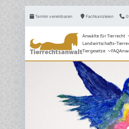
Zum
Termin vereinbaren
Fachkanzleien
0
Inhalt
springen
Anwälte für Tierrecht
Landwirtschafts-Tierre
TIERRECHT
Pferderecht, Tierve
Grosstierrecht, Hu
Tiergesetze
FAQ
Anwa
Schadensrecht, Ve