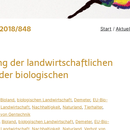
 2018/848
Start
Aktuel
g der landwirtschaftlichen
der biologischen
,
Bioland
,
biologischen Landwirtschaft
,
Demeter
,
EU-Bio-
,
Landwirtschaft
,
Nachhaltigkeit
,
Naturland
,
Tierhalter
,
 von Gentechnik
,
Bioland
,
biologischen Landwirtschaft
,
Demeter
,
EU-Bio-
,
Landwirtschaft
,
Nachhaltigkeit
,
Naturland
,
Verbot von