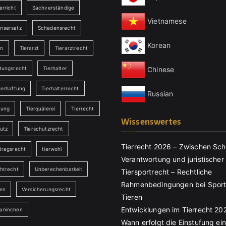
erricht
Sachverständige
Vietnamese
nsersatz
Schadensrecht
Korean
en
Tierarzt
Tierarztrecht
Chinese
ftungsrecht
Tierhalter
terhaftung
Tierhalterrecht
Russian
tung
Tierquälerei
Tierrecht
Wissenswertes
utz
Tierschutzrecht
Tierrecht 2026 – Zwischen Sch
tragsrecht
tierwohl
Verantwortung und juristischer 
chtrecht
Unberechenbarkeit
Tiersportrecht – Rechtliche
Rahmenbedingungen bei Sport
ten
Versicherungsrecht
Tieren
Entwicklungen im Tierrecht 20
aninchen
Wann erfolgt die Einstufung ei