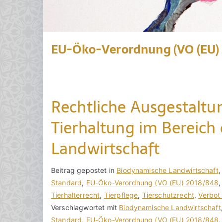
EU-Öko-Verordnung (VO (EU)
Rechtliche Ausgestaltun
Tierhaltung im Bereich 
Landwirtschaft
V
B
Beitrag gepostet in
K
Biodynamische Landwirtschaft
o
e
Standard
e
,
EU-Öko-Verordnung (VO (EU) 2018/848
n
i
Tierhalterrecht
i
,
Tierpflege
,
Tierschutzrecht
,
Verbot
h
t
Verschlagwortet mit
n
Biodynamische Landwirtschaft
o
r
Standard
e
,
EU-Öko-Verordnung (VO (EU) 2018/848