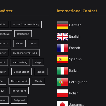
gwörter
International Contact
German
richt
Ankaufsuntersuchung
leistung
Goldfische
English
errecht
Halter
Hund
French
alter
Hundehalterhaftung
Spanish
echt
Kaufvertrag
Klage
Italian
Bellen
Leinenpflicht
Mangel
Portuguese
ier
Nutztierrecht
Pferde
kauf
Pferderecht
Polish
person
Reitpferd
Japanese