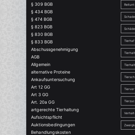
§ 309 BGB
Reitunt
§ 434 BGB
Schade
§ 474 BGB
§ 823 BGB
Schäd
§ 830 BGB
Tierha
§ 833 BGB
Abschussgenehmigung
Tierhal
AGB
Allgemein
Tierhal
alternative Proteine
Tiersch
Ankaufsuntersuchung
Art 12 GG
Tierver
Art 3 GG
Tierzu
Art. 20a GG
artgerechte Tierhaltung
Verhal
Aufsichtspflicht
Auktionsbedingungen
Zwergk
Behandlungskosten