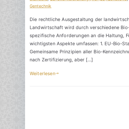
r
a
Gentechnik
K
a
g
o
Die rechtliche Ausgestaltung der landwirtsch
k
v
m
Landwirtschaft wird durch verschiedene Bio
R
e
m
e
r
e
spezifische Anforderungen an die Haltung, Fü
c
ö
n
wichtigsten Aspekte umfassen: 1. EU-Bio-Sta
h
f
t
Gemeinsame Prinzipien aller Bio-Kennzeichnu
t
f
a
nach Zertifizierung, aber […]
s
e
r
a
n
e
Weiterlesen
zu
n
t
Rechtliche
w
l
Ausgestaltung
ä
i
der
l
c
landwirtschaftlichen
t
h
Tierhaltung
e
t
im
a
Bereich
m