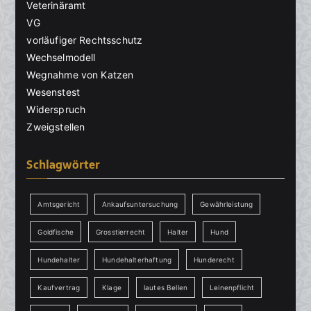
Veterinäramt
VG
vorläufiger Rechtsschutz
Wechselmodell
Wegnahme von Katzen
Wesenstest
Widerspruch
Zweigstellen
Schlagwörter
Amtsgericht
Ankaufsuntersuchung
Gewährleistung
Goldfische
Grosstierrecht
Halter
Hund
Hundehalter
Hundehalterhaftung
Hunderecht
Kaufvertrag
Klage
lautes Bellen
Leinenpflicht