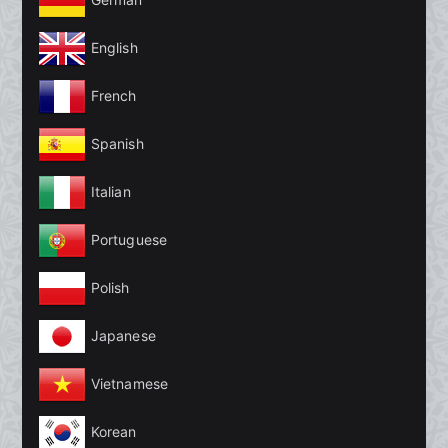
English
French
Spanish
Italian
Portuguese
Polish
Japanese
Vietnamese
Korean