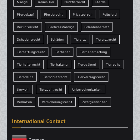
Mangel
neues Tier
Nutztierrecht
Pferde
Pferdekauf
Pferderecht
Privatperson
Reitpferd
Reitunterricht
Sachverständige
Schadensersatz
Schadensrecht
Schäden
Tierarzt
Tierarztrecht
Tierhaftungsrecht
Tierhalter
Tierhalterhaftung
Tierhalterrecht
Tierhaltung
Tierquälerei
Tierrecht
Tierschutz
Tierschutzrecht
Tiervertragsrecht
tierwohl
Tierzuchtrecht
Unberechenbarkeit
Verhalten
Versicherungsrecht
Zwergkaninchen
International Contact
German