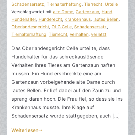
o
e
Schadensersatz
e
,
Tierhalterhaftung
,
Tierrecht
,
Urteile
n
i
Verschlagwortet mit
i
alte Dame
,
Gartenzaun
,
Hund
,
h
t
Hundehalter
n
,
Hunderecht
,
Krankenhaus
,
lautes Bellen
,
o
r
Oberlandesgericht
e
,
OLG Celle
,
Schadensersatz
,
r
a
Tierhalterhaftung
K
,
Tierrecht
,
Verhalten
,
verletzt
a
g
o
Das Oberlandesgericht Celle urteilte, dass
k
v
m
Hundehalter für das schreckauslösende
R
e
m
e
r
e
Verhalten Ihres Tieres am Gartenzaun haften
c
ö
n
müssen. Ein Hund erschreckte eine am
h
f
t
Gartenzaun vorbeigehende alte Dame durch
t
f
a
lautes Bellen. Er lief dabei auf den Zaun zu und
s
e
r
sprang daran hoch. Die Frau fiel, so dass sie ins
a
n
e
Krankenhaus musste. Ihre Klage auf
zu
n
t
Schadensersatz wurde stattgegeben, auch […]
Bellen
w
l
am
ä
i
Weiterlesen
Gartenzaun
l
c