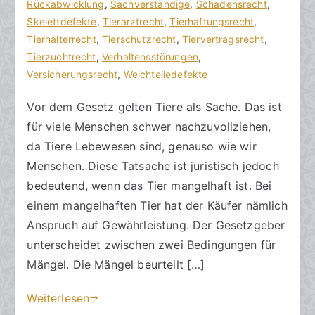
a
n
Rückabwicklung
e
,
Sachverständige
,
Schadensrecht
,
zu
n
t
Skelettdefekte
,
Tierarztrecht
,
Tierhaftungsrecht
,
Ein
w
l
Tierhalterrecht
,
Tierschutzrecht
,
Tiervertragsrecht
,
Tier
ä
i
Tierzuchtrecht
,
Verhaltensstörungen
,
mit
l
c
Versicherungsrecht
,
Weichteiledefekte
Mängeln
t
h
Vor dem Gesetz gelten Tiere als Sache. Das ist
e
t
für viele Menschen schwer nachzuvollziehen,
a
m
da Tiere Lebewesen sind, genauso wie wir
7
Menschen. Diese Tatsache ist juristisch jedoch
.
bedeutend, wenn das Tier mangelhaft ist. Bei
M
einem mangelhaften Tier hat der Käufer nämlich
a
Anspruch auf Gewährleistung. Der Gesetzgeber
i
unterscheidet zwischen zwei Bedingungen für
2
Mängel. Die Mängel beurteilt […]
0
2
Weiterlesen
4