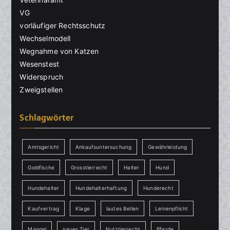
VG
vorläufiger Rechtsschutz
Wechselmodell
Wegnahme von Katzen
Wesenstest
Widerspruch
Zweigstellen
Schlagwörter
Amtsgericht
Ankaufsuntersuchung
Gewährleistung
Goldfische
Grosstierrecht
Halter
Hund
Hundehalter
Hundehalterhaftung
Hunderecht
Kaufvertrag
Klage
lautes Bellen
Leinenpflicht
Mangel
neues Tier
Nutztierrecht
Pferde