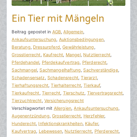
Ein Tier mit Mängeln
V
B
Beitrag gepostet in
K
AGB
,
Allgemein
,
o
e
Ankaufsuntersuchung
e
,
Auktionsbedingungen
,
n
i
Beratung
i
,
Dressurpferd
,
Gewährleistung
,
h
t
Grosstierrecht
n
,
Kaufrecht
,
Mangel
,
Nutztierrecht
,
o
r
Pferdehandel
e
,
Pferdekaufvertrag
,
Pferderecht
,
r
a
Sachmangel
K
,
Sachmangelhaftung
,
Sachverständige
,
a
g
Schadensersatz
o
,
Schadensrecht
,
Tierarzt
,
k
v
Tierhaftungsrecht
m
,
Tierhalterrecht
,
Tierkauf
,
R
e
Tierkaufrecht
m
,
Tierrecht
,
Tierschutz
,
Tiervertragsrecht
,
e
r
Tierzuchtrecht
e
,
Versicherungsrecht
c
ö
Verschlagwortet mit
n
Allergien
,
Ankaufsuntersuchung
,
h
f
Augenentzündung
t
,
Grosstierrecht
,
Herzfehler
,
t
f
Hunderecht
a
,
Infektionskrankheiten
,
Käufer
,
s
e
Kaufvertrag
r
,
Lebewesen
,
Nutztierrecht
,
Pferderecht
,