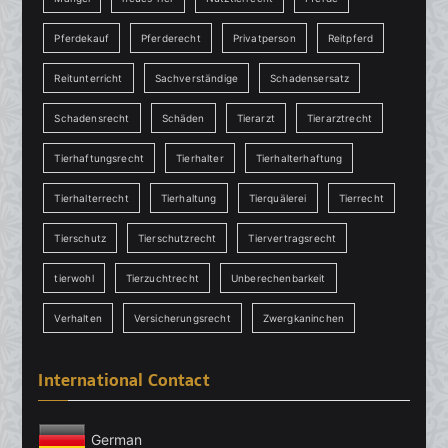
Pferdekauf
Pferderecht
Privatperson
Reitpferd
Reitunterricht
Sachverständige
Schadensersatz
Schadensrecht
Schäden
Tierarzt
Tierarztrecht
Tierhaftungsrecht
Tierhalter
Tierhalterhaftung
Tierhalterrecht
Tierhaltung
Tierquälerei
Tierrecht
Tierschutz
Tierschutzrecht
Tiervertragsrecht
tierwohl
Tierzuchtrecht
Unberechenbarkeit
Verhalten
Versicherungsrecht
Zwergkaninchen
International Contact
German