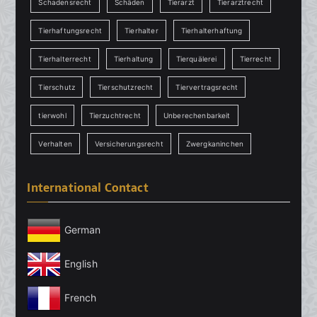
Schadensrecht
Schäden
Tierarzt
Tierarztrecht
Tierhaftungsrecht
Tierhalter
Tierhalterhaftung
Tierhalterrecht
Tierhaltung
Tierquälerei
Tierrecht
Tierschutz
Tierschutzrecht
Tiervertragsrecht
tierwohl
Tierzuchtrecht
Unberechenbarkeit
Verhalten
Versicherungsrecht
Zwergkaninchen
International Contact
German
English
French