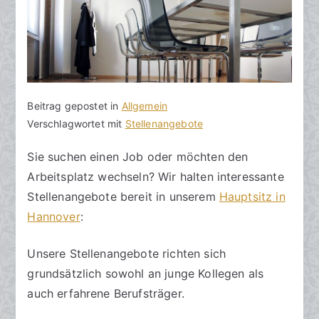
V
B
Beitrag gepostet in
K
Allgemein
o
e
Verschlagwortet mit
e
Stellenangebote
n
i
i
Sie suchen einen Job oder möchten den
h
t
n
Arbeitsplatz wechseln? Wir halten interessante
o
r
e
r
a
K
Stellenangebote bereit in unserem
Hauptsitz in
a
g
o
Hannover
:
k
v
m
R
e
m
Unsere Stellenangebote richten sich
e
r
e
grundsätzlich sowohl an junge Kollegen als
c
ö
n
auch erfahrene Berufsträger.
h
f
t