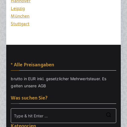
Hannover
Leipzig
München
Stuttgart
* Alle Preisangaben
brutto in EUR inkl. gesetzlicher Mehrwertsteuer. Es
gelten unsere
AGB
Was suchen Sie?
Searc
Kategorien
for: