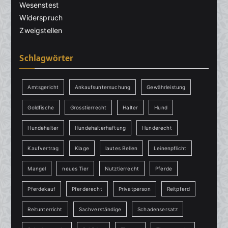
Wesenstest
Widerspruch
Zweigstellen
Schlagwörter
Amtsgericht
Ankaufsuntersuchung
Gewährleistung
Goldfische
Grosstierrecht
Halter
Hund
Hundehalter
Hundehalterhaftung
Hunderecht
Kaufvertrag
Klage
lautes Bellen
Leinenpflicht
Mangel
neues Tier
Nutztierrecht
Pferde
Pferdekauf
Pferderecht
Privatperson
Reitpferd
Reitunterricht
Sachverständige
Schadensersatz