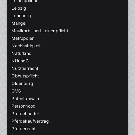
Leinenpflicht
Leipzig
Lüneburg
Mangel
Maulkorb- und Leinenpflicht
Metropolen
Nachhaltigkeit
Naturland
NHundG
Nutztierrecht
Obhutspflicht
Oldenburg
OVG
Patentanwälte
Personhood
Pferdehandel
Pferdekaufvertrag
Pferderecht