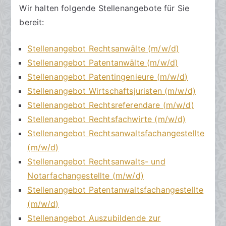
t
f
a
Wir halten folgende Stellenangebote für Sie
s
e
r
bereit:
a
n
e
zu
n
t
Stellenangebot Rechtsanwälte (m/w/d)
Job
w
l
Stellenangebot Patentanwälte (m/w/d)
in
ä
i
Hannover
l
c
Stellenangebot Patentingenieure (m/w/d)
t
h
Stellenangebot Wirtschaftsjuristen (m/w/d)
e
t
Stellenangebot Rechtsreferendare (m/w/d)
a
Stellenangebot Rechtsfachwirte (m/w/d)
m
Stellenangebot Rechtsanwaltsfachangestellte
2
(m/w/d)
2
Stellenangebot Rechtsanwalts- und
.
Notarfachangestellte (m/w/d)
M
Stellenangebot Patentanwaltsfachangestellte
a
i
(m/w/d)
2
Stellenangebot Auszubildende zur