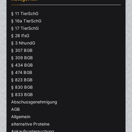
§ 11 TierSchG
§ 16a TierSchG
§ 17 TierSchG
§ 28 IfsG
§ 3 NhundG
§ 307 BGB
§ 309 BGB
§ 434 BGB
§ 474 BGB
§ 823 BGB
§ 830 BGB
§ 833 BGB
Abschussgenehmigung
AGB
Allgemein
alternative Proteine
Ankaufsuntersuchung