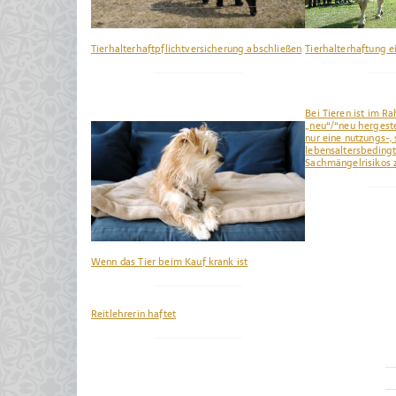
Tierhalterhaftpflichtversicherung abschließen
Tierhalterhaftung 
Bei Tieren ist im 
„neu“/“neu hergeste
nur eine nutzungs-,
lebensaltersbeding
Sachmängelrisikos 
Wenn das Tier beim Kauf krank ist
Reitlehrerin haftet