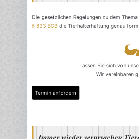
t
h
e
t
a
Die gesetzlichen Regelungen zu dem Thema s
m
§ 833 BGB
die Tierhalterhaftung genau formu
2
.
D
e
z
Lassen Sie sich von unse
e
Wir vereinbaren g
m
b
Termin anfordern
e
r
2
0
2
2
Immer wieder verursachen Tier