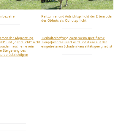
einbeziehen
Reitturnier und Aufsichtspflicht der Eltern oder
des Obhuts als Obhutspflicht
Rahmen der Abgrenzung
Tierhalterhaftung dann, wenn spezifische
llt“ und „gebraucht“ nicht
Tiergefahr realisiert wird und diese auf den
 sondern auch eine rein
eingetretenen Schaden kausalitätsgeeignet ist
te Steigerung des
zu berücksichtigen