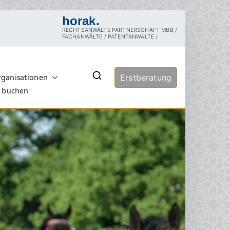
horak.
RECHTSANWÄLTE PARTNERSCHAFT MBB /
FACHANWÄLTE / PATENTANWÄLTE /
rganisationen
echt
Erstberatung
rztrecht, Tierschutzrecht,
ersuchung, Sachverständige,
e buchen