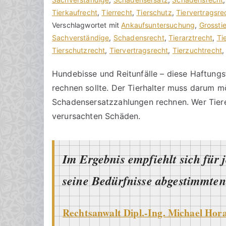
n
i
Tierkaufrecht
i
,
Tierrecht
,
Tierschutz
,
Tiervertragsre
h
t
Verschlagwortet mit
n
Ankaufsuntersuchung
,
Grossti
o
r
Sachverständige
e
,
Schadensrecht
,
Tierarztrecht
,
Ti
r
a
Tierschutzrecht
K
,
Tiervertragsrecht
,
Tierzuchtrecht
a
g
o
Hundebisse und Reitunfälle – diese Haftungs
k
v
m
rechnen sollte. Der Tierhalter muss darum 
R
e
m
e
r
e
Schadensersatzzahlungen rechnen. Wer Tiere 
c
ö
n
verursachten Schäden.
h
f
t
t
f
a
s
e
r
Im Ergebnis empfiehlt sich für 
a
n
e
zu
n
t
seine Bedürfnisse abgestimmten 
Tierhalterhaftung
w
l
einbeziehen
ä
i
Rechtsanwalt Dipl.-Ing. Michael Hor
l
c