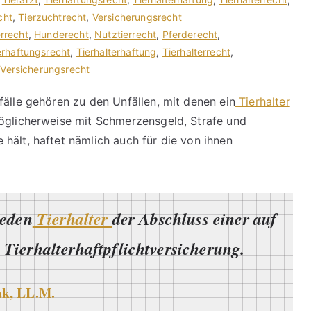
cht
,
Tierzuchtrecht
,
Versicherungsrecht
errecht
,
Hunderecht
,
Nutztierrecht
,
Pferderecht
,
erhaftungsrecht
,
Tierhalterhaftung
,
Tierhalterrecht
,
,
Versicherungsrecht
fälle gehören zu den Unfällen, mit denen ein
Tierhalter
möglicherweise mit Schmerzensgeld, Strafe und
hält, haftet nämlich auch für die von ihnen
jeden
Tierhalter
der Abschluss einer auf
Tierhalterhaftpflichtversicherung.
ak, LL.M.