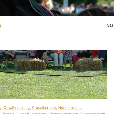
n
Sta
g
,
Gewährleistung
,
Grosstierrecht
,
Nutztierrecht
,
,
Tierarzt
,
Tierhaftungsrecht
,
Tierhalterhaftung
,
Tierhalterrecht
,